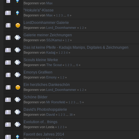
Begonnen von
Max
"Hokule'a"-Klasse
Begonnen von
Max
«
1
2
3
...
8
»
LordDoomhammer Galerie
Begonnen von
Lord_Doomhammer
«
1
2
»
Galerie meiner Zeichnungen
Begonnen von
SSJKamui
«
1
2
»
Das ist keine Pfeife - Kadajjs Manips, Digitales & Zeichnungen
Begonnen von
Kadajj
«
1
2
3
4
»
Scouts kleine Werke
Begonnen von
The Scout
«
1
2
3
...
6
»
Emonys Grafiken
Begonnen von
Emony
«
1
2
»
Ein herzliches Dankeschön
Begonnen von
Lord_Doomhammer
«
1
2
»
Schöne Bilder
Begonnen von
Mr Ronsfield
«
1
2
3
...
5
»
David's Photoshopgalerie
Begonnen von
David
«
1
2
3
...
38
»
Evolution of... things
Begonnen von Leela
«
1
2
3
»
Favorit des Jahres 2014