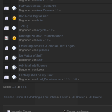
Begonnen von
Max
«
1
2
3
»
Catman's kleine Bastelecke
Begonnen von
Alex Catman
«
1
2
»
Bob Ross Digitalisiert
Begonnen von
boiled
...Zeug...
Begonnen von
Argenta
«
1
2
»
Umfrage zu Max' Raumstationen
Begonnen von
Max
«
1
2
»
Erstellung des BSG/Colonial Fleet Logos
Begonnen von
CptJones
No Matter of Sniff
Begonnen von
Sniff
Art-ificial Intelligence
Begonnen von Leela
Fantasy shall be my Limit
Begonnen von
Lord_Doomhammer
«
1
2
3
...
143
»
Seiten:
1
2
[
3
]
4
5
6
Science Fiction, 3D Modelling & Fan Fiction
»
Forum
»
2D Bereich
»
2D Galerie
Normales Thema
Thema geschlossen