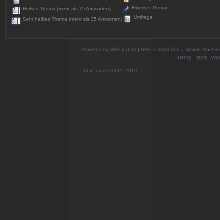
Fixiertes Thema
Heißes Thema (mehr als 15 Antworten)
Umfrage
Sehr heißes Thema (mehr als 25 Antworten)
Powered by SMF 2.0.15
|
SMF © 2006-2007, Simple Machines
XHTML
RSS
WA
TinyPortal
© 2005-2019