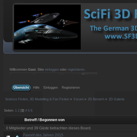
Willkommen
Gast
. Bitte
einloggen
oder
registrieren
.
Einloggen mit Benutzername, Passwort und Sitzungslänge
Übersicht
Hilfe
Einloggen
Registrieren
Science Fiction, 3D Modelling & Fan Fiction
»
Forum
»
2D Bereich
»
2D Galerie
Seiten:
1
2
[
3
]
4
5
6
Betreff
/
Begonnen von
0 Mitglieder und 39 Gäste betrachten dieses Board.
Favorit des Jahres 2015