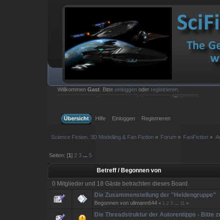
Willkommen
Gast
. Bitte
einloggen
oder
registrieren
.
Einloggen mit Benutzername, Passwort und Sitzungslänge
Übersicht
Hilfe
Einloggen
Registrieren
Science Fiction, 3D Modelling & Fan Fiction
»
Forum
»
FanFiction
»
A
Seiten: [
1
]
2
3
...
5
Betreff
/
Begonnen von
0 Mitglieder und 18 Gäste betrachten dieses Board.
Die Zusammenstellung der "Heldengruppe"
Begonnen von ulimann644
«
1
2
3
...
11
»
Die Threadstruktur der Autorentipps - Bitte z