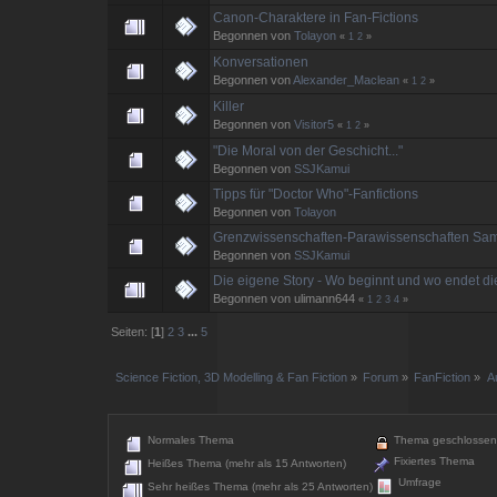
Canon-Charaktere in Fan-Fictions
Begonnen von
Tolayon
«
1
2
»
Konversationen
Begonnen von
Alexander_Maclean
«
1
2
»
Killer
Begonnen von
Visitor5
«
1
2
»
"Die Moral von der Geschicht..."
Begonnen von
SSJKamui
Tipps für "Doctor Who"-Fanfictions
Begonnen von
Tolayon
Grenzwissenschaften-Parawissenschaften Sa
Begonnen von
SSJKamui
Die eigene Story - Wo beginnt und wo endet di
Begonnen von ulimann644
«
1
2
3
4
»
Seiten: [
1
]
2
3
...
5
Science Fiction, 3D Modelling & Fan Fiction
»
Forum
»
FanFiction
»
A
Normales Thema
Thema geschlossen
Fixiertes Thema
Heißes Thema (mehr als 15 Antworten)
Umfrage
Sehr heißes Thema (mehr als 25 Antworten)