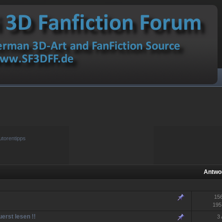
utorentipps
Antwo
15
195
uerst lesen !!
3