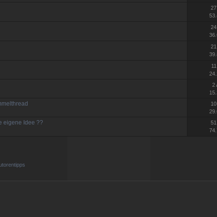
27
53.
24
36.
21
39.
11
24.
2
15.
mmelthread
10
29.
e eigene Idee ??
51
74.
utorentipps