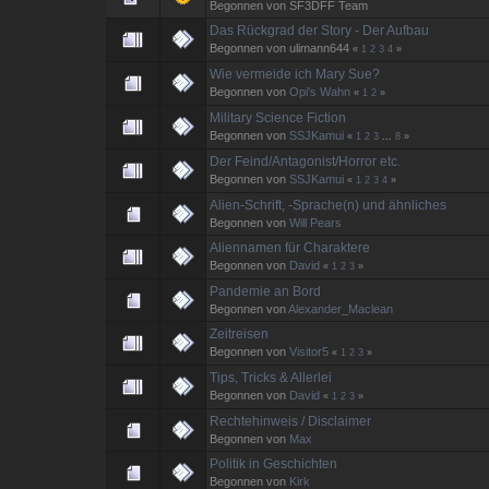
Begonnen von SF3DFF Team
Das Rückgrad der Story - Der Aufbau
Begonnen von ulimann644
«
1
2
3
4
»
Wie vermeide ich Mary Sue?
Begonnen von
Opi's Wahn
«
1
2
»
Military Science Fiction
Begonnen von
SSJKamui
«
1
2
3
...
8
»
Der Feind/Antagonist/Horror etc.
Begonnen von
SSJKamui
«
1
2
3
4
»
Alien-Schrift, -Sprache(n) und ähnliches
Begonnen von
Will Pears
Aliennamen für Charaktere
Begonnen von
David
«
1
2
3
»
Pandemie an Bord
Begonnen von
Alexander_Maclean
Zeitreisen
Begonnen von
Visitor5
«
1
2
3
»
Tips, Tricks & Allerlei
Begonnen von
David
«
1
2
3
»
Rechtehinweis / Disclaimer
Begonnen von
Max
Politik in Geschichten
Begonnen von
Kirk