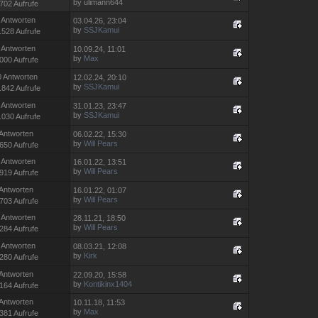
by ulimann644
702 Aufrufe
 Antworten
03.04.26, 23:04
by
SSJKamui
.528 Aufrufe
 Antworten
10.09.24, 11:01
by
Max
000 Aufrufe
0 Antworten
12.02.24, 20:10
by
SSJKamui
.842 Aufrufe
 Antworten
31.01.23, 23:47
by
SSJKamui
.030 Aufrufe
 Antworten
06.02.22, 15:30
by
Will Pears
650 Aufrufe
 Antworten
16.01.22, 13:51
by
Will Pears
919 Aufrufe
 Antworten
16.01.22, 01:07
by
Will Pears
703 Aufrufe
 Antworten
28.11.21, 18:50
by
Will Pears
284 Aufrufe
 Antworten
08.03.21, 12:08
by
Kirk
280 Aufrufe
 Antworten
22.09.20, 15:58
by
Kontikinx1404
164 Aufrufe
 Antworten
10.11.18, 11:53
by
Max
381 Aufrufe