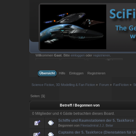
Willkommen
Gast
. Bitte
einloggen
oder
registrieren
.
Einloggen mit Benutzername, Passwort und Sitzungslänge
Übersicht
Hilfe
Einloggen
Registrieren
Science Fiction, 3D Modelling & Fan Fiction
»
Forum
»
FanFiction
»
S
Seiten: [
1
]
Betreff
/
Begonnen von
0 Mitglieder und 4 Gäste betrachten dieses Board.
Schiffe und Raumstationen der 5. Taskforce
Begonnen von
Fleetadmiral J.J. Belar
Captains der 5. Taskforce (Dienstakten für 