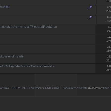
133
stelle)
32
295
65
762
inde etc.) die nicht zur TF oder SF gehören
61
91.
11
146
15
164
iskussionsthread)
26
201
adin & Tigershark - Die Nebencharaktere
89
612
tar Trek - UNITY ONE - FanFiction
»
UNITY ONE - Charaktere & Schiffe
(Moderator:
Lairis