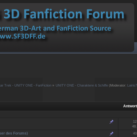
tar Trek - UNITY ONE - FanFiction
»
UNITY ONE - Charaktere & Schiffe
(Moderator:
Lairis
Antwor
12
48.
User des Forums)
40