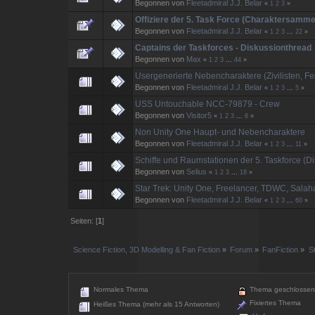
Begonnen von
Fleetadmiral J.J. Belar
«
1
2
3
»
Offiziere der 5. Task Force (Charaktersammel
Begonnen von
Fleetadmiral J.J. Belar
«
1
2
3
...
22
»
Captains der Taskforces - Diskussionthread
Begonnen von
Max
«
1
2
3
...
44
»
Usergenerierte Nebencharaktere (Zivilisten, Fe
Begonnen von
Fleetadmiral J.J. Belar
«
1
2
3
...
5
»
USS Untouchable NCC-79879 - Crew
Begonnen von
Visitor5
«
1
2
3
...
8
»
Non Unity One Haupt- und Nebencharaktere
Begonnen von
Fleetadmiral J.J. Belar
«
1
2
3
...
11
»
Schiffe und Raumstationen der 5. Taskforce (D
Begonnen von
Selius
«
1
2
3
...
18
»
Star Trek: Unity One, Freelancer, TDWC, Salah
Begonnen von
Fleetadmiral J.J. Belar
«
1
2
3
...
60
»
Seiten: [
1
]
Science Fiction, 3D Modelling & Fan Fiction
»
Forum
»
FanFiction
»
S
Normales Thema
Thema geschlossen
Fixiertes Thema
Heißes Thema (mehr als 15 Antworten)