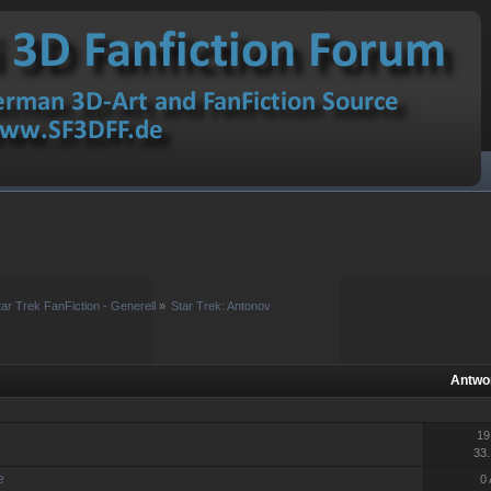
tar Trek FanFiction - Generell
»
Star Trek: Antonov
Antwo
19
33.
e
0