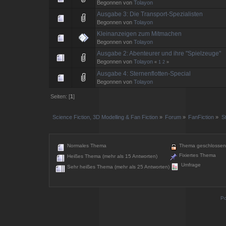
Begonnen von
Tolayon
Ausgabe 3: Die Transport-Spezialisten
Begonnen von
Tolayon
Kleinanzeigen zum Mitmachen
Begonnen von
Tolayon
Ausgabe 2: Abenteurer und ihre "Spielzeuge"
Begonnen von
Tolayon
«
1
2
»
Ausgabe 4: Sternenflotten-Special
Begonnen von
Tolayon
Seiten: [
1
]
Science Fiction, 3D Modelling & Fan Fiction
»
Forum
»
FanFiction
»
S
Normales Thema
Thema geschlossen
Fixiertes Thema
Heißes Thema (mehr als 15 Antworten)
Umfrage
Sehr heißes Thema (mehr als 25 Antworten)
Po