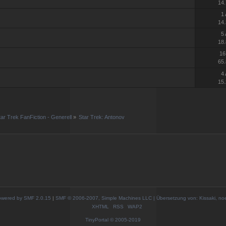
14.
1
14.
5
18.
16
65.
4
15.
tar Trek FanFiction - Generell
»
Star Trek: Antonov
wered by SMF 2.0.15
|
SMF © 2006-2007, Simple Machines LLC | Übersetzung von: Kissaki, no
XHTML
RSS
WAP2
TinyPortal
© 2005-2019