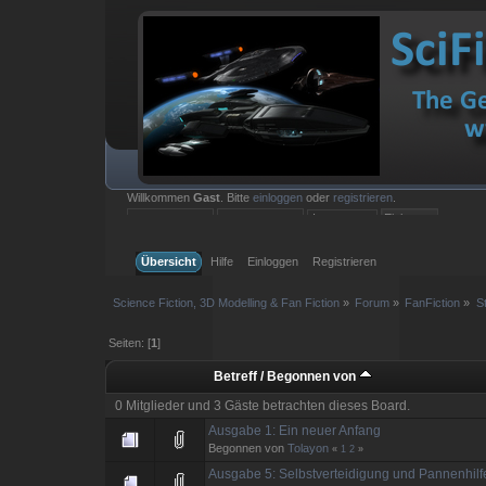
Willkommen
Gast
. Bitte
einloggen
oder
registrieren
.
Einloggen mit Benutzername, Passwort und Sitzungslänge
Übersicht
Hilfe
Einloggen
Registrieren
Science Fiction, 3D Modelling & Fan Fiction
»
Forum
»
FanFiction
»
S
Seiten: [
1
]
Betreff
/
Begonnen von
0 Mitglieder und 3 Gäste betrachten dieses Board.
Ausgabe 1: Ein neuer Anfang
Begonnen von
Tolayon
«
1
2
»
Ausgabe 5: Selbstverteidigung und Pannenhilf