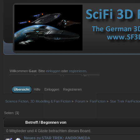
Willkommen
Gast
. Bitte
einloggen
oder
registrieren
.
Einloggen mit Benutzername, Passwort und Sitzungslänge
Übersicht
Hilfe
Einloggen
Registrieren
Science Fiction, 3D Modelling & Fan Fiction
»
Forum
»
FanFiction
»
Star Trek FanFictio
Seiten: [
1
]
Betreff
/
Begonnen von
0 Mitglieder und 4 Gäste betrachten dieses Board.
Neues zu STAR TREK: ANDROMEDA