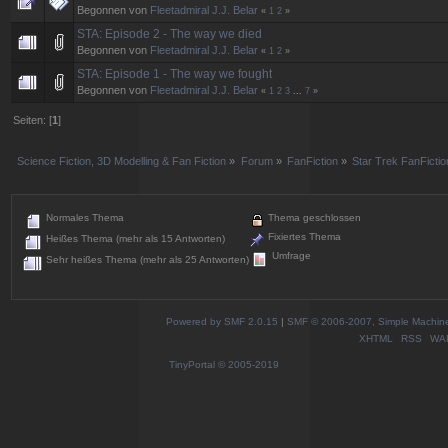
Begonnen von
Fleetadmiral J.J. Belar
«
1
2
»
STA: Episode 2 - The way we died
Begonnen von
Fleetadmiral J.J. Belar
«
1
2
»
STA: Episode 1 - The way we fought
Begonnen von
Fleetadmiral J.J. Belar
«
1
2
3
...
7
»
Seiten: [
1
]
Science Fiction, 3D Modelling & Fan Fiction
»
Forum
»
FanFiction
»
Star Trek FanFictio
Normales Thema
Thema geschlossen
Fixiertes Thema
Heißes Thema (mehr als 15 Antworten)
Umfrage
Sehr heißes Thema (mehr als 25 Antworten)
Powered by SMF 2.0.15
|
SMF © 2006-2007, Simple Machines
XHTML
RSS
WA
TinyPortal
© 2005-2019