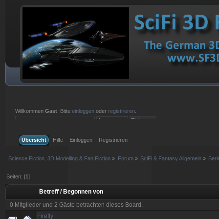
Willkommen
Gast
. Bitte
einloggen
oder
registrieren
.
Einloggen mit Benutzername, Passwort und Sitzungslänge
Übersicht
Hilfe
Einloggen
Registrieren
Science Fiction, 3D Modelling & Fan Fiction
»
Forum
»
SciFi & Fantasy Allgemein
»
Ser
Seiten: [
1
]
Betreff
/
Begonnen von
0 Mitglieder und 2 Gäste betrachten dieses Board.
Firefly