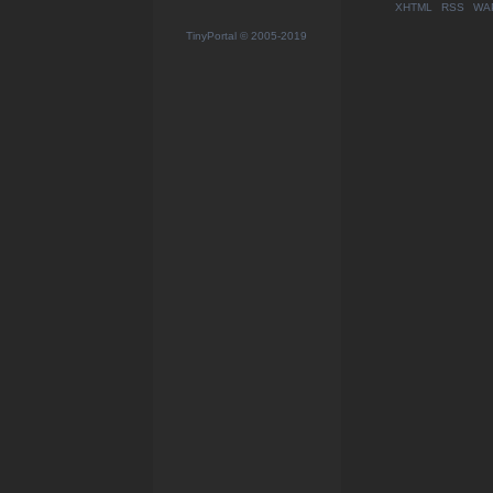
XHTML
RSS
WA
TinyPortal
© 2005-2019