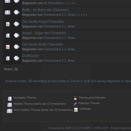
Begonnen von
Mr Ronsfield
«
1
2
3
4
»
Buffy - Im Bann der Dämonen
Begonnen von
Fleetadmiral J.J. Belar
«
1
2
3
»
Der beste Angel Charakter
Begonnen von
Fleetadmiral J.J. Belar
Angel - Jäger der Finsternis
Begonnen von
Fleetadmiral J.J. Belar
Der beste Buffy Charakter
Begonnen von
Fleetadmiral J.J. Belar
Dollhouse
Begonnen von
Fleetadmiral J.J. Belar
Seiten: [
1
]
Science Fiction, 3D Modelling & Fan Fiction
»
Forum
»
SciFi & Fantasy Allgemein
»
Ser
Normales Thema
Thema geschlossen
Fixiertes Thema
Heißes Thema (mehr als 15 Antworten)
Umfrage
Sehr heißes Thema (mehr als 25 Antworten)
Powered by SMF 2.0.15
|
SMF © 2006-2007, Simple Machines