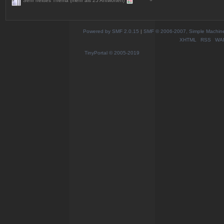
Sehr heißes Thema (mehr als 25 Antworten)
Powered by SMF 2.0.15
|
SMF © 2006-2007, Simple Machines
XHTML
RSS
WA
TinyPortal
© 2005-2019