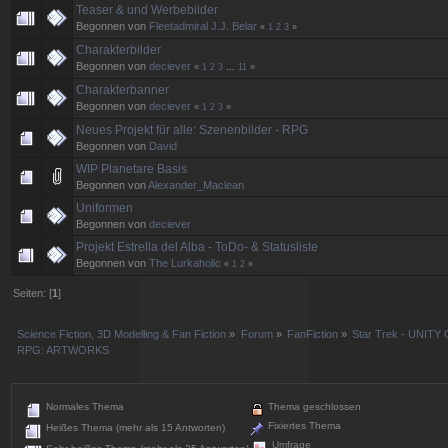
Teaser & und Werbebilder
Begonnen von
Fleetadmiral J.J. Belar
«
1
2
3
»
Charakterbilder
Begonnen von
deciever
«
1
2
3
...
11
»
Charakterbanner
Begonnen von
deciever
«
1
2
3
»
Neues Projekt für alle: Szenenbilder - RPG
Begonnen von
David
WIP Planetare Basis
Begonnen von
Alexander_Maclean
Uniformen
Begonnen von
deciever
Projekt Estrella del Alba - ToDo- & Statusliste
Begonnen von
The Lurkaholic
«
1
2
»
Seiten: [
1
]
Science Fiction, 3D Modelling & Fan Fiction
»
Forum
»
FanFiction
»
Star Trek - UNITY 
RPG: ARTWORKS
Normales Thema
Thema geschlossen
Fixiertes Thema
Heißes Thema (mehr als 15 Antworten)
Umfrage