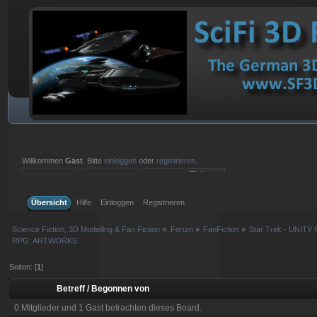
Willkommen
Gast
. Bitte
einloggen
oder
registrieren
.
Einloggen mit Benutzername, Passwort und Sitzungslänge
Übersicht
Hilfe
Einloggen
Registrieren
Science Fiction, 3D Modelling & Fan Fiction
»
Forum
»
FanFiction
»
Star Trek - UNITY 
RPG: ARTWORKS
Seiten: [
1
]
Betreff
/
Begonnen von
0 Mitglieder und 1 Gast betrachten dieses Board.