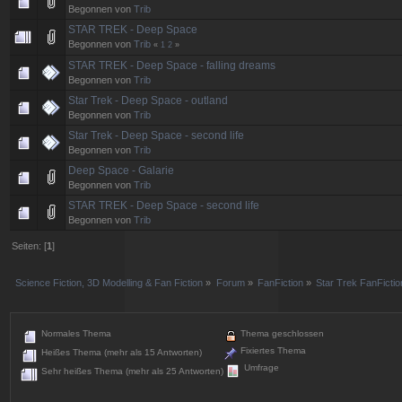
Begonnen von
Trib
STAR TREK - Deep Space
Begonnen von
Trib
«
1
2
»
STAR TREK - Deep Space - falling dreams
Begonnen von
Trib
Star Trek - Deep Space - outland
Begonnen von
Trib
Star Trek - Deep Space - second life
Begonnen von
Trib
Deep Space - Galarie
Begonnen von
Trib
STAR TREK - Deep Space - second life
Begonnen von
Trib
Seiten: [
1
]
Science Fiction, 3D Modelling & Fan Fiction
»
Forum
»
FanFiction
»
Star Trek FanFictio
Normales Thema
Thema geschlossen
Fixiertes Thema
Heißes Thema (mehr als 15 Antworten)
Umfrage
Sehr heißes Thema (mehr als 25 Antworten)