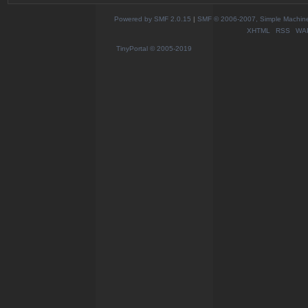
Powered by SMF 2.0.15
|
SMF © 2006-2007, Simple Machines
XHTML
RSS
WA
TinyPortal
© 2005-2019