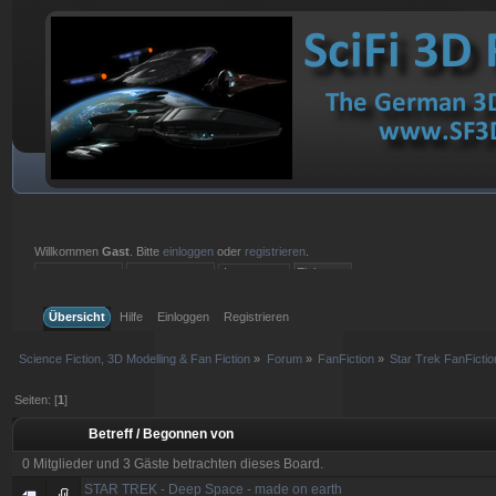
Willkommen
Gast
. Bitte
einloggen
oder
registrieren
.
Einloggen mit Benutzername, Passwort und Sitzungslänge
Übersicht
Hilfe
Einloggen
Registrieren
Science Fiction, 3D Modelling & Fan Fiction
»
Forum
»
FanFiction
»
Star Trek FanFictio
Seiten: [
1
]
Betreff
/
Begonnen von
0 Mitglieder und 3 Gäste betrachten dieses Board.
STAR TREK - Deep Space - made on earth