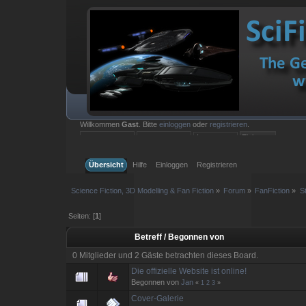
Willkommen
Gast
. Bitte
einloggen
oder
registrieren
.
Einloggen mit Benutzername, Passwort und Sitzungslänge
Übersicht
Hilfe
Einloggen
Registrieren
Science Fiction, 3D Modelling & Fan Fiction
»
Forum
»
FanFiction
»
S
Seiten: [
1
]
Betreff
/
Begonnen von
0 Mitglieder und 2 Gäste betrachten dieses Board.
Die offizielle Website ist online!
Begonnen von
Jan
«
1
2
3
»
Cover-Galerie