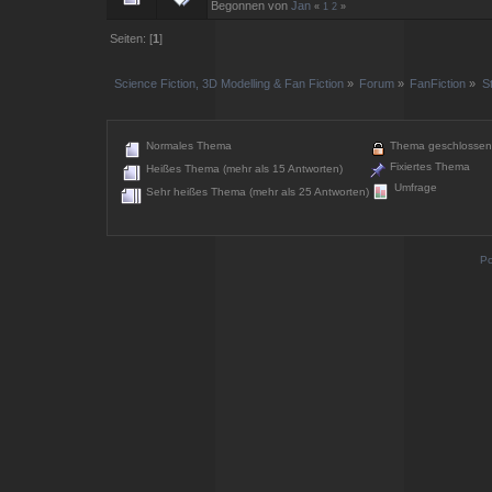
Begonnen von
Jan
«
1
2
»
Seiten: [
1
]
Science Fiction, 3D Modelling & Fan Fiction
»
Forum
»
FanFiction
»
S
Normales Thema
Thema geschlossen
Fixiertes Thema
Heißes Thema (mehr als 15 Antworten)
Umfrage
Sehr heißes Thema (mehr als 25 Antworten)
Po