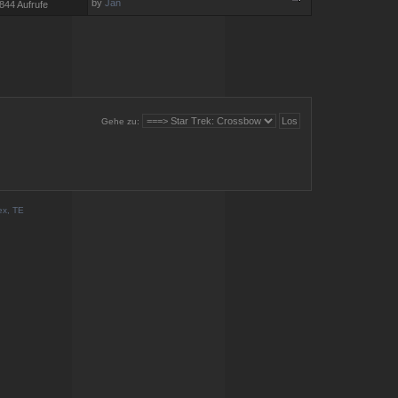
by
Jan
844 Aufrufe
Gehe zu:
ex, TE