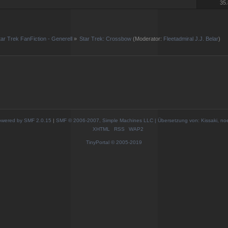
35.
tar Trek FanFiction - Generell
»
Star Trek: Crossbow
(Moderator:
Fleetadmiral J.J. Belar
)
wered by SMF 2.0.15
|
SMF © 2006-2007, Simple Machines LLC | Übersetzung von: Kissaki, no
XHTML
RSS
WAP2
TinyPortal
© 2005-2019