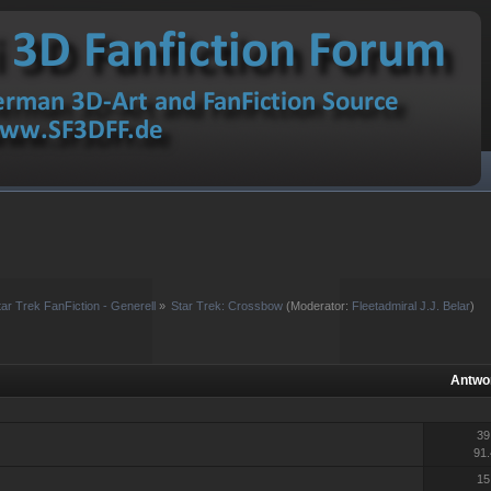
tar Trek FanFiction - Generell
»
Star Trek: Crossbow
(Moderator:
Fleetadmiral J.J. Belar
)
Antwo
39
91.
15