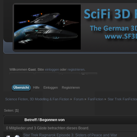
Willkommen
Gast
. Bitte
einloggen
oder
registrieren
.
Einloggen mit Benutzername, Passwort und Sitzungslänge
Übersicht
Hilfe
Einloggen
Registrieren
Science Fiction, 3D Modelling & Fan Fiction
»
Forum
»
FanFiction
»
Star Trek FanFictio
Seiten: [
1
]
Betreff
/
Begonnen von
0 Mitglieder und 3 Gäste betrachten dieses Board.
Star Trek Ragnarok Episode 3: Sisters of Peace and War