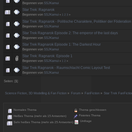
Begonnen von
SSJKamui
Star Trek: Ragnarok
Begonnen von
SSJKamui
«
1
2
3
»
Star Trek: Ragnarok - Politische Charaktere, Politiker der Föderation
Begonnen von
SSJKamui
Star Trek Ragnarok Episode 2: The emperor of the last days
Begonnen von
SSJKamui
Star Trek Ragnarok Episode 1: The Darkest Hour
Begonnen von
SSJKamui
Star Trek: Ragnarok: Episode 1
Begonnen von
SSJKamui
«
1
2
»
Star Trek Ragnarok - Raumschlacht Comic Layout Test
Begonnen von
SSJKamui
Seiten: [
1
]
Science Fiction, 3D Modelling & Fan Fiction
»
Forum
»
FanFiction
»
Star Trek FanFictio
Normales Thema
Thema geschlossen
Fixiertes Thema
Heißes Thema (mehr als 15 Antworten)
Umfrage
Sehr heißes Thema (mehr als 25 Antworten)