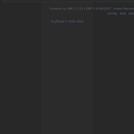
Powered by SMF 2.0.15
|
SMF © 2006-2007, Simple Machines
XHTML
RSS
WA
TinyPortal
© 2005-2019