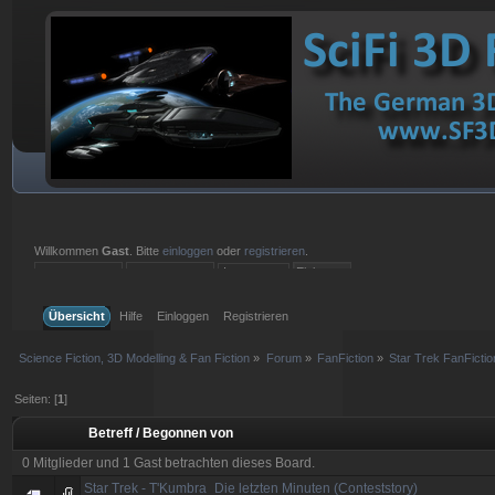
Willkommen
Gast
. Bitte
einloggen
oder
registrieren
.
Einloggen mit Benutzername, Passwort und Sitzungslänge
Übersicht
Hilfe
Einloggen
Registrieren
Science Fiction, 3D Modelling & Fan Fiction
»
Forum
»
FanFiction
»
Star Trek FanFictio
Seiten: [
1
]
Betreff
/
Begonnen von
0 Mitglieder und 1 Gast betrachten dieses Board.
Star Trek - T'Kumbra_Die letzten Minuten (Conteststory)