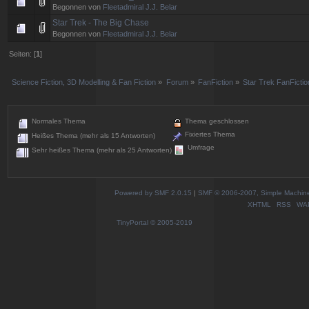
Begonnen von
Fleetadmiral J.J. Belar
Star Trek - The Big Chase
Begonnen von
Fleetadmiral J.J. Belar
Seiten: [
1
]
Science Fiction, 3D Modelling & Fan Fiction
»
Forum
»
FanFiction
»
Star Trek FanFictio
Normales Thema
Thema geschlossen
Fixiertes Thema
Heißes Thema (mehr als 15 Antworten)
Umfrage
Sehr heißes Thema (mehr als 25 Antworten)
Powered by SMF 2.0.15
|
SMF © 2006-2007, Simple Machines
XHTML
RSS
WA
TinyPortal
© 2005-2019