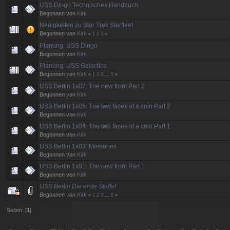
USS Dingo Technisches Handbuch
Begonnen von
Kirk
Neuigkeiten zu Star Trek Starfleet
Begonnen von
Kirk
«
1
2
3
»
Planung: USS Dingo
Begonnen von
Kirk
Planung: USS Galactica
Begonnen von
Kirk
«
1
2
3
...
5
»
USS Berlin 1x02: The new front Part 2
Begonnen von
Kirk
USS Berlin 1x05: The two faces of a coin Part 2
Begonnen von
Kirk
USS Berlin 1x04: The two faces of a coin Part 1
Begonnen von
Kirk
USS Berlin 1x03: Memories
Begonnen von
Kirk
USS Berlin 1x01: The new front Part 1
Begonnen von
Kirk
USS Berlin Die erste Staffel
Begonnen von
Kirk
«
1
2
3
...
6
»
Seiten: [
1
]