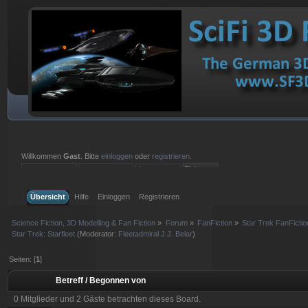
Willkommen
Gast
. Bitte
einloggen
oder
registrieren
.
Einloggen mit Benutzername, Passwort und Sitzungslänge
Übersicht
Hilfe
Einloggen
Registrieren
Science Fiction, 3D Modelling & Fan Fiction
»
Forum
»
FanFiction
»
Star Trek FanFictio
Star Trek: Starfleet
(Moderator:
Fleetadmiral J.J. Belar
)
Seiten: [
1
]
Betreff
/
Begonnen von
0 Mitglieder und 2 Gäste betrachten dieses Board.