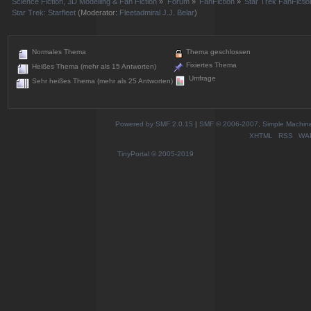
Science Fiction, 3D Modelling & Fan Fiction
»
Forum
»
FanFiction
»
Star Trek FanFictio
Star Trek: Starfleet
(Moderator:
Fleetadmiral J.J. Belar
)
Normales Thema
Thema geschlossen
Fixiertes Thema
Heißes Thema (mehr als 15 Antworten)
Umfrage
Sehr heißes Thema (mehr als 25 Antworten)
Powered by SMF 2.0.15
|
SMF © 2006-2007, Simple Machines
XHTML
RSS
WA
TinyPortal
© 2005-2019