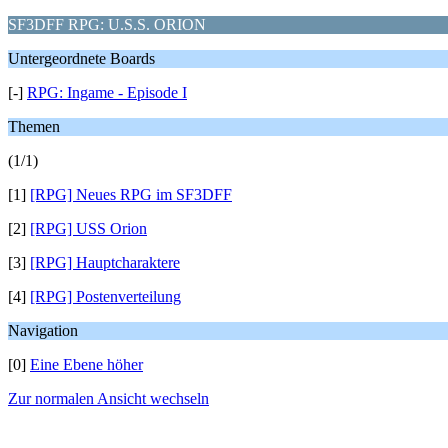
SF3DFF RPG: U.S.S. ORION
Untergeordnete Boards
[-]
RPG: Ingame - Episode I
Themen
(1/1)
[1]
[RPG] Neues RPG im SF3DFF
[2]
[RPG] USS Orion
[3]
[RPG] Hauptcharaktere
[4]
[RPG] Postenverteilung
Navigation
[0]
Eine Ebene höher
Zur normalen Ansicht wechseln