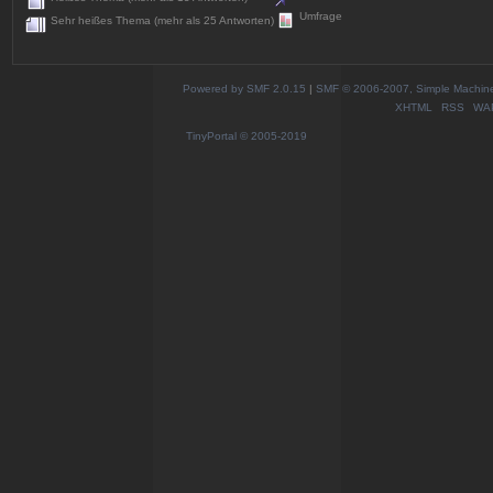
Umfrage
Sehr heißes Thema (mehr als 25 Antworten)
Powered by SMF 2.0.15
|
SMF © 2006-2007, Simple Machines
XHTML
RSS
WA
TinyPortal
© 2005-2019