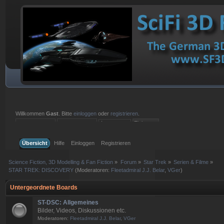
Willkommen
Gast
. Bitte
einloggen
oder
registrieren
.
Einloggen mit Benutzername, Passwort und Sitzungslänge
Übersicht
Hilfe
Einloggen
Registrieren
Science Fiction, 3D Modelling & Fan Fiction
»
Forum
»
Star Trek
»
Serien & Filme
»
STAR TREK: DISCOVERY
(Moderatoren:
Fleetadmiral J.J. Belar
,
VGer
)
Untergeordnete Boards
ST-DSC: Allgemeines
Bilder, Videos, Diskussionen etc.
Moderatoren:
Fleetadmiral J.J. Belar
,
VGer