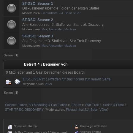
ST-DSC: Season 1
Diskussionen über die Folgen der ersten Staffel
Moderatoren:
Fleetadmiral J.J. Belar
,
VGer
ST-DSC: Season 2
Alle Episoden zur 2. Staffel von Star trek Discovery
Moderatoren:
Max
,
Alexander_Maclean
ST-DSC: Season 3
Alle Folgen der 3. Staffel von Star Trek Discovery
Moderatoren:
Max
,
Alexander_Maclean
Seiten: [
1
]
Betreff
/
Begonnen von
0 Mitglieder und 1 Gast betrachten dieses Board.
DISCOVERY: Leitfaden für das Forum zur neuen Serie
Begonnen von
VGer
Seiten: [
1
]
Science Fiction, 3D Modelling & Fan Fiction
»
Forum
»
Star Trek
»
Serien & Filme
»
STAR TREK: DISCOVERY
(Moderatoren:
Fleetadmiral J.J. Belar
,
VGer
)
Normales Thema
Thema geschlossen
Fixiertes Thema
Heißes Thema (mehr als 15 Antworten)