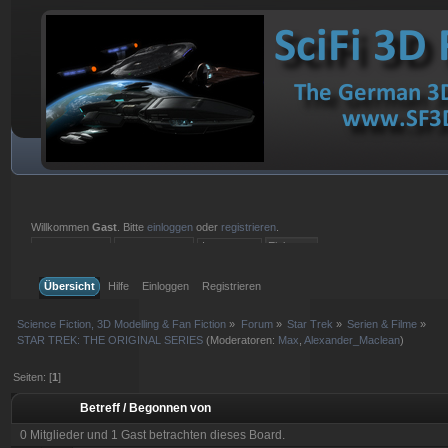
Willkommen
Gast
. Bitte
einloggen
oder
registrieren
.
Einloggen mit Benutzername, Passwort und Sitzungslänge
Übersicht
Hilfe
Einloggen
Registrieren
Science Fiction, 3D Modelling & Fan Fiction
»
Forum
»
Star Trek
»
Serien & Filme
»
STAR TREK: THE ORIGINAL SERIES
(Moderatoren:
Max
,
Alexander_Maclean
)
Seiten: [
1
]
Betreff
/
Begonnen von
0 Mitglieder und 1 Gast betrachten dieses Board.