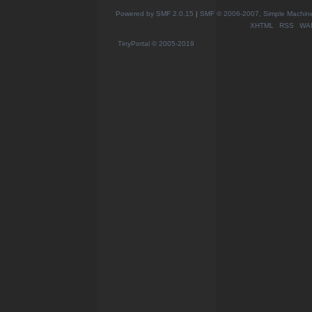
Powered by SMF 2.0.15
|
SMF © 2006-2007, Simple Machines
XHTML
RSS
WA
TinyPortal
© 2005-2019