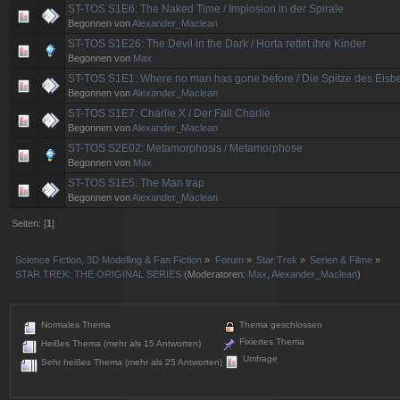
ST-TOS S1E6: The Naked Time / Implosion in der Spirale
Begonnen von
Alexander_Maclean
ST-TOS S1E26: The Devil in the Dark / Horta rettet ihre Kinder
Begonnen von
Max
ST-TOS S1E1: Where no man has gone before / Die Spitze des Eisb
Begonnen von
Alexander_Maclean
ST-TOS S1E7: Charlie X / Der Fall Charlie
Begonnen von
Alexander_Maclean
ST-TOS S2E02: Metamorphosis / Metamorphose
Begonnen von
Max
ST-TOS S1E5: The Man trap
Begonnen von
Alexander_Maclean
Seiten: [
1
]
Science Fiction, 3D Modelling & Fan Fiction
»
Forum
»
Star Trek
»
Serien & Filme
»
STAR TREK: THE ORIGINAL SERIES
(Moderatoren:
Max
,
Alexander_Maclean
)
Normales Thema
Thema geschlossen
Fixiertes Thema
Heißes Thema (mehr als 15 Antworten)
Umfrage
Sehr heißes Thema (mehr als 25 Antworten)