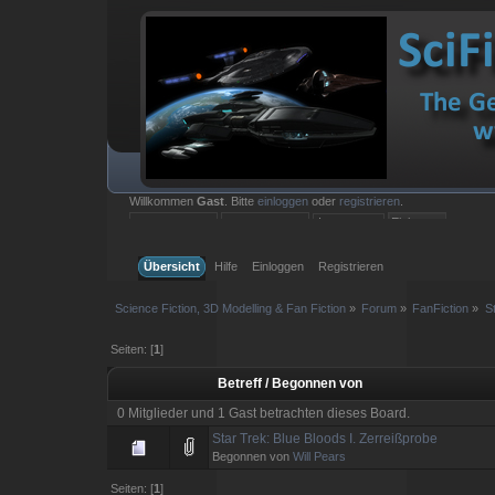
Willkommen
Gast
. Bitte
einloggen
oder
registrieren
.
Einloggen mit Benutzername, Passwort und Sitzungslänge
Übersicht
Hilfe
Einloggen
Registrieren
Science Fiction, 3D Modelling & Fan Fiction
»
Forum
»
FanFiction
»
S
Seiten: [
1
]
Betreff
/
Begonnen von
0 Mitglieder und 1 Gast betrachten dieses Board.
Star Trek: Blue Bloods I. Zerreißprobe
Begonnen von
Will Pears
Seiten: [
1
]