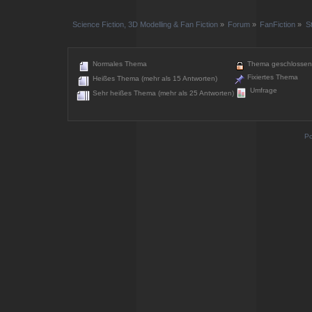
Science Fiction, 3D Modelling & Fan Fiction
»
Forum
»
FanFiction
»
S
Normales Thema
Thema geschlossen
Fixiertes Thema
Heißes Thema (mehr als 15 Antworten)
Umfrage
Sehr heißes Thema (mehr als 25 Antworten)
Po