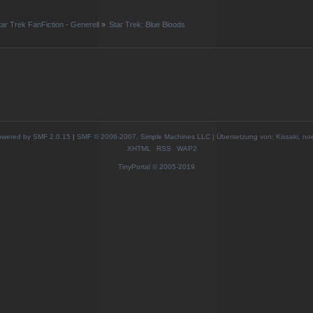
tar Trek FanFiction - Generell
»
Star Trek: Blue Bloods
wered by SMF 2.0.15
|
SMF © 2006-2007, Simple Machines LLC | Übersetzung von: Kissaki, no
XHTML
RSS
WAP2
TinyPortal
© 2005-2019