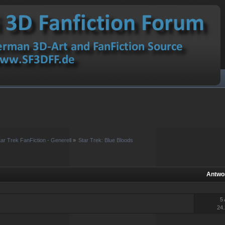
tar Trek FanFiction - Generell
»
Star Trek: Blue Bloods
Antwo
5
24.