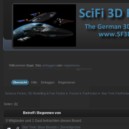
Willkommen
Gast
. Bitte
einloggen
oder
registrieren
.
Einloggen mit Benutzername, Passwort und Sitzungslänge
Übersicht
Hilfe
Einloggen
Registrieren
Science Fiction, 3D Modelling & Fan Fiction
»
Forum
»
FanFiction
»
Star Trek FanFictio
Seiten: [
1
]
Betreff
/
Begonnen von
0 Mitglieder und 1 Gast betrachten dieses Board.
Star Trek: Blue Bloods I. Zerreißprobe