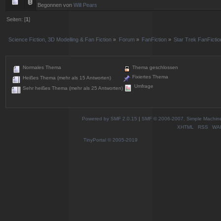
Begonnen von
Will Pears
Seiten: [
1
]
Science Fiction, 3D Modelling & Fan Fiction
»
Forum
»
FanFiction
»
Star Trek FanFictio
Normales Thema
Thema geschlossen
Fixiertes Thema
Heißes Thema (mehr als 15 Antworten)
Umfrage
Sehr heißes Thema (mehr als 25 Antworten)
Powered by SMF 2.0.15
|
SMF © 2006-2007, Simple Machines
XHTML
RSS
WA
TinyPortal
© 2005-2019