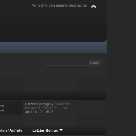
Wir schreiben eigene Geschichte
Letzter Beitrag
by
Spaceteller
äge
in
Antw:ST-PRO S1E1 - Lost ...
men
am 12.01.24, 15:26
rten
/
Aufrufe
Letzter Beitrag