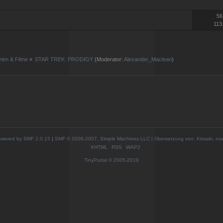
56
113
rien & Filme
»
STAR TREK: PRODIGY
(Moderator:
Alexander_Maclean
)
wered by SMF 2.0.15
|
SMF © 2006-2007, Simple Machines LLC | Übersetzung von: Kissaki, no
XHTML
RSS
WAP2
TinyPortal
© 2005-2019