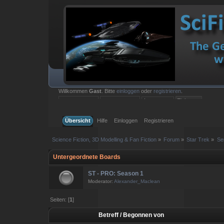
Willkommen
Gast
. Bitte
einloggen
oder
registrieren
.
Einloggen mit Benutzername, Passwort und Sitzungslänge
Übersicht
Hilfe
Einloggen
Registrieren
Science Fiction, 3D Modelling & Fan Fiction
»
Forum
»
Star Trek
»
Se
Untergeordnete Boards
ST - PRO: Season 1
Moderator:
Alexander_Maclean
Seiten: [
1
]
Betreff
/
Begonnen von