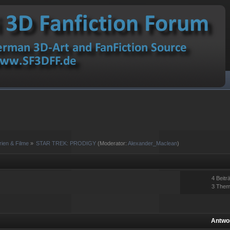
rien & Filme
»
STAR TREK: PRODIGY
(Moderator:
Alexander_Maclean
)
4 Beitr
3 The
Antwo