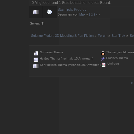
0 Mitglieder und 1 Gast betrachten dieses Board.
Star Trek: Prodigy
Begonnen von
Max
«
1
2
3
4
»
Seiten: [
1
]
Science Fiction, 3D Modelling & Fan Fiction
»
Forum
»
Star Trek
»
Se
Normales Thema
Thema geschlossen
Fixiertes Thema
Heißes Thema (mehr als 15 Antworten)
Umfrage
Sehr heißes Thema (mehr als 25 Antworten)
Po