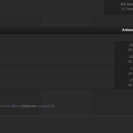
655 Beit
21 The
Antwo
31
93.
26
62.
7
29.
17
54.
ci-Fi Grafiken
(Moderator:
sven1310
)