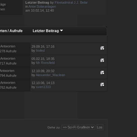
Letzter Beitrag
by
Fleetadmiral J.J. Belar
räge
in
Antw:Solaranlagen
men
am 10.02.14, 12:40
rten
/
Aufrufe
Letzter Beitrag
 Antworten
29.09.16, 17:16
by
boiled
278 Aufrufe
 Antworten
05.02.15, 18:35
by
Mr Ronsfield
717 Aufrufe
 Antworten
12.10.09, 20:32
by
Alexander_Maclean
794 Aufrufe
 Antworten
12.10.06, 14:13
by
sven1310
762 Aufrufe
Gehe zu: