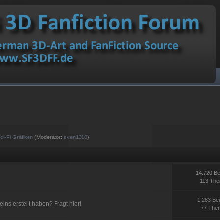
ci-Fi Grafiken
(Moderator:
sven1310
)
14.720 Be
113 Th
1.283 Bei
ins erstellt haben? Fragt hier!
77 The