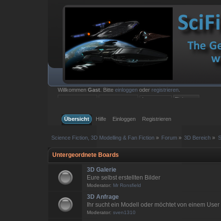
Willkommen
Gast
. Bitte
einloggen
oder
registrieren
.
Einloggen mit Benutzername, Passwort und Sitzungslänge
Übersicht
Hilfe
Einloggen
Registrieren
Science Fiction, 3D Modelling & Fan Fiction
»
Forum
»
3D Bereich
»
S
Untergeordnete Boards
3D Galerie
Eure selbst erstellten Bilder
Moderator:
Mr Ronsfield
3D Anfrage
Ihr sucht ein Modell oder möchtet von einem User e
Moderator:
sven1310