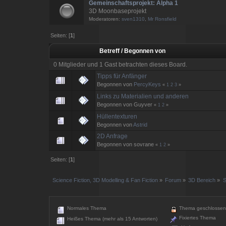
Gemeinschaftsprojekt: Alpha 1
3D Moonbaseprojekt
Moderatoren:
sven1310
,
Mr Ronsfield
Seiten: [
1
]
Betreff
/
Begonnen von
0 Mitglieder und 1 Gast betrachten dieses Board.
Tipps für Anfänger
Begonnen von
PercyKeys
«
1
2
3
»
Links zu Materialien und anderen
Begonnen von Guyver
«
1
2
»
Hüllentexturen
Begonnen von
Astrid
2D Anfrage
Begonnen von sovrane
«
1
2
»
Seiten: [
1
]
Science Fiction, 3D Modelling & Fan Fiction
»
Forum
»
3D Bereich
»
S
Normales Thema
Thema geschlossen
Fixiertes Thema
Heißes Thema (mehr als 15 Antworten)