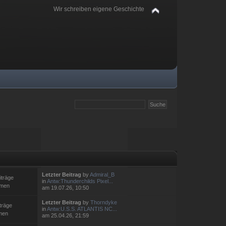
Wir schreiben eigene Geschichte
Letzter Beitrag
by
Admiral_B
iträge
in
Antw:Thunderchilds Pixel...
emen
am 19.07.26, 10:50
Letzter Beitrag
by
Thorndyke
träge
in
Antw:U.S.S. ATLANTIS NC...
men
am 25.04.26, 21:59