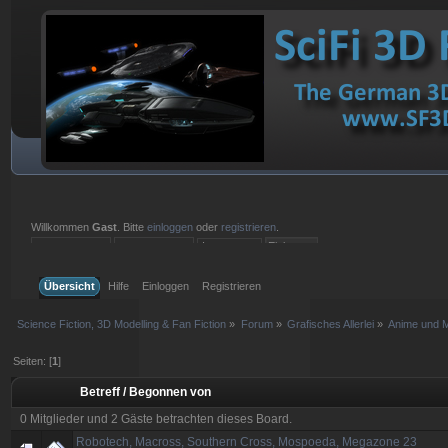
Willkommen
Gast
. Bitte
einloggen
oder
registrieren
.
Einloggen mit Benutzername, Passwort und Sitzungslänge
Übersicht
Hilfe
Einloggen
Registrieren
Science Fiction, 3D Modelling & Fan Fiction
»
Forum
»
Grafisches Allerlei
»
Anime und 
Seiten: [
1
]
Betreff
/
Begonnen von
0 Mitglieder und 2 Gäste betrachten dieses Board.
Robotech, Macross, Southern Cross, Mospoeda, Megazone 23