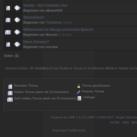
Vexille - Von Fumihiko Sori
Begonnen von ulimann644
Skizzeblock~
Begonnen von
Thanathan.
«
1
2
»
Willkommen im Manga und Anime Bereich
Begonnen von Nezumi
«
1
2
3
4
»
Neon Genesis?
Begonnen von sovrane
Seiten: [
1
]
Science Fiction, 3D Modelling & Fan Fiction
»
Forum
»
Grafisches Allerlei
»
Anime und 
Normales Thema
Thema geschlossen
Fixiertes Thema
Heißes Thema (mehr als 15 Antworten)
Umfrage
Sehr heißes Thema (mehr als 25 Antworten)
Powered by SMF 2.0.15
|
SMF © 2006-2007, Simple Machines
XHTML
RSS
WA
TinyPortal
© 2005-2019