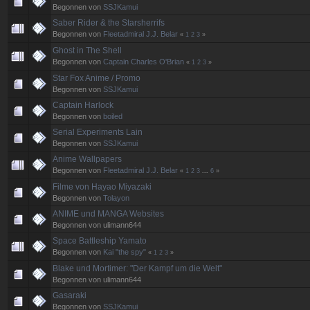
Begonnen von
SSJKamui
Saber Rider & the Starsherrifs
Begonnen von
Fleetadmiral J.J. Belar
«
1
2
3
»
Ghost in The Shell
Begonnen von
Captain Charles O'Brian
«
1
2
3
»
Star Fox Anime / Promo
Begonnen von
SSJKamui
Captain Harlock
Begonnen von
boiled
Serial Experiments Lain
Begonnen von
SSJKamui
Anime Wallpapers
Begonnen von
Fleetadmiral J.J. Belar
«
1
2
3
...
6
»
Filme von Hayao Miyazaki
Begonnen von
Tolayon
ANIME und MANGA Websites
Begonnen von ulimann644
Space Battleship Yamato
Begonnen von
Kai "the spy"
«
1
2
3
»
Blake und Mortimer: "Der Kampf um die Welt"
Begonnen von ulimann644
Gasaraki
Begonnen von
SSJKamui