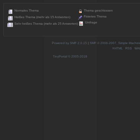
Normales Thema
Thema geschlossen
Fixiertes Thema
Heißes Thema (mehr als 15 Antworten)
Umfrage
Sehr heißes Thema (mehr als 25 Antworten)
Powered by SMF 2.0.15
|
SMF © 2006-2007, Simple Machines
XHTML
RSS
WA
TinyPortal
© 2005-2019