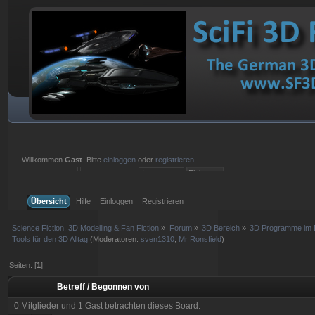
Willkommen
Gast
. Bitte
einloggen
oder
registrieren
.
Einloggen mit Benutzername, Passwort und Sitzungslänge
Übersicht
Hilfe
Einloggen
Registrieren
Science Fiction, 3D Modelling & Fan Fiction
»
Forum
»
3D Bereich
»
3D Programme im D
Tools für den 3D Alltag
(Moderatoren:
sven1310
,
Mr Ronsfield
)
Seiten: [
1
]
Betreff
/
Begonnen von
0 Mitglieder und 1 Gast betrachten dieses Board.