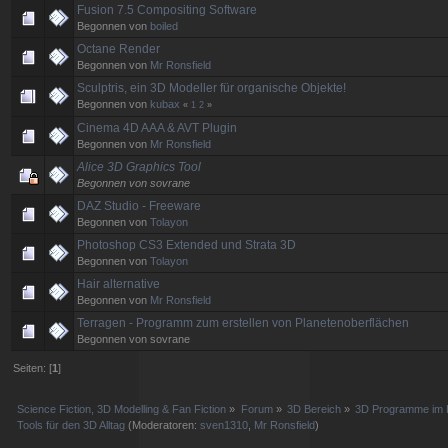
Fusion 7.5 Compositing Software
Begonnen von
boiled
Octane Render
Begonnen von
Mr Ronsfield
Sculptris, ein 3D Modeller für organische Objekte!
Begonnen von
kubax
«
1
2
»
Cinema 4D AAA & AVT Plugin
Begonnen von
Mr Ronsfield
Alice 3D Graphics Tool
Begonnen von sovrane
DAZ Studio - Freeware
Begonnen von
Tolayon
Photoshop CS3 Extended und Strata 3D
Begonnen von
Tolayon
Hair alternative
Begonnen von
Mr Ronsfield
Terragen - Programm zum erstellen von Planetenoberflächen
Begonnen von sovrane
Seiten: [
1
]
Science Fiction, 3D Modelling & Fan Fiction
»
Forum
»
3D Bereich
»
3D Programme im D
Tools für den 3D Alltag
(Moderatoren:
sven1310
,
Mr Ronsfield
)