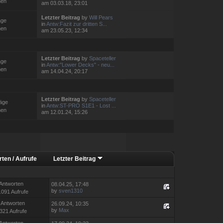
men
am 03.03.18, 23:01
Letzter Beitrag
by
Will Pears
äge
in
Antw:Fazit zur dritten S...
men
am 23.05.23, 12:34
Letzter Beitrag
by
Spaceteller
äge
in
Antw:"Lower Decks" - neu...
men
am 14.04.24, 20:17
Letzter Beitrag
by
Spaceteller
räge
in
Antw:ST-PRO S1E1 - Lost ...
men
am 12.01.24, 15:26
rten
/
Aufrufe
Letzter Beitrag
 Antworten
08.04.25, 17:48
by
sven1310
.091 Aufrufe
 Antworten
26.09.24, 10:35
by
Max
321 Aufrufe
 Antworten