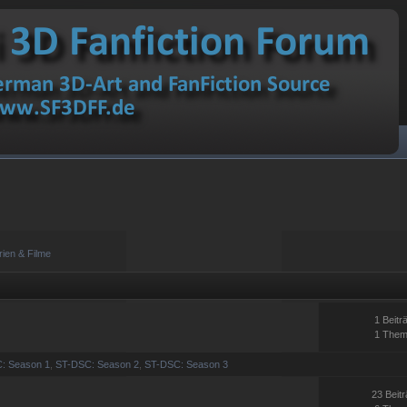
rien & Filme
1 Beitr
1 The
: Season 1
,
ST-DSC: Season 2
,
ST-DSC: Season 3
23 Beit