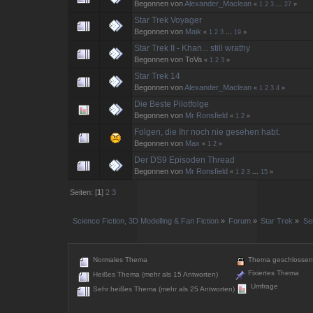
Begonnen von
Alexander_Maclean
«
1
2
3
...
27
»
Star Trek Voyager
Begonnen von
Maik
«
1
2
3
...
19
»
Star Trek II - Khan... still wrathy
Begonnen von ToVa
«
1
2
3
»
Star Trek 14
Begonnen von
Alexander_Maclean
«
1
2
3
4
»
Die Beste Pilotfolge
Begonnen von
Mr Ronsfield
«
1
2
»
Folgen, die Ihr noch nie gesehen habt.
Begonnen von
Max
«
1
2
»
Der DS9 Episoden Thread
Begonnen von
Mr Ronsfield
«
1
2
3
...
15
»
Seiten: [
1
]
2
3
Science Fiction, 3D Modelling & Fan Fiction
»
Forum
»
Star Trek
»
Se
Normales Thema
Thema geschlossen
Fixiertes Thema
Heißes Thema (mehr als 15 Antworten)
Umfrage
Sehr heißes Thema (mehr als 25 Antworten)