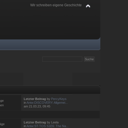
Wir schreiben eigene Geschichte
Letzter Beitrag
by
PercyKeys
äge
in
Antw:DISCOVERY: Allgemei...
men
am 21.03.23, 09:45
Letzter Beitrag
by Leela
räge
in
Antw:ST-TOS S1E6: The Na...