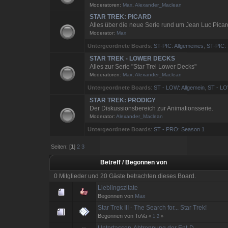
Moderatoren:
Max
,
Alexander_Maclean
STAR TREK: PICARD
Alles über die neue Serie rund um Jean Luc Picar
Moderator:
Max
Untergeordnete Boards
:
ST-PIC: Allgemeines
,
ST-PIC:
STAR TREK - LOWER DECKS
Alles zur Serie "Star Trel Lower Decks"
Moderatoren:
Max
,
Alexander_Maclean
Untergeordnete Boards
:
ST - LOW: Allgemein
,
ST - LO
STAR TREK: PRODIGY
Der Diskussionsbereich zur Animationsserie.
Moderator:
Alexander_Maclean
Untergeordnete Boards
:
ST - PRO: Season 1
Seiten: [
1
]
2
3
Betreff
/
Begonnen von
0 Mitglieder und 20 Gäste betrachten dieses Board.
Lieblingszitate
Begonnen von
Max
Star Trek III - The Search for... Star Trek!
Begonnen von ToVa
«
1
2
»
Untertassen-Abtrennung der Ent-D