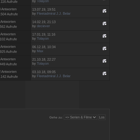
by
Tolayon
.116 Aufrufe
3 Antworten
13.07.19, 19:51
by
Fleetadmiral J.J. Belar
.504 Aufrufe
 Antworten
14.02.19, 21:13
by
deciever
562 Aufrufe
 Antworten
17.01.19, 11:16
by
Tolayon
102 Aufrufe
 Antworten
06.12.18, 10:34
by
Max
925 Aufrufe
 Antworten
21.10.18, 22:27
by
Tolayon
449 Aufrufe
2 Antworten
03.10.18, 09:05
by
Fleetadmiral J.J. Belar
.142 Aufrufe
Gehe zu: