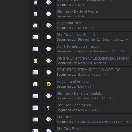
Begonnen von
Max
Star Trek - Battle of Axanar
Begonnen von
boiled
Very Short Trek
Begonnen von
Max
«
1
2
»
Star Trek News: Generell
Begonnen von
Fleetadmiral J.J. Belar
«
1
2
3
...
6
»
Der TNG Episoden Thread
Begonnen von
Alexander_Maclean
«
1
2
3
...
12
»
Weitere Unterforen für Episodendiskussionen
Begonnen von
Alexander_Maclean
STAR TREK: STRANGE NEW WORLDS
Begonnen von
deciever
«
1
2
3
...
6
»
Folgen- und Filmtitel
Begonnen von
Max
«
1
2
»
Star Trek - Der erste Kontakt
Begonnen von
Mr Ronsfield
«
1
2
3
...
7
»
Star Trek Generations
Begonnen von
Max
«
1
2
3
4
»
Star Trek 11
Begonnen von
Captain Charles O'Brian
«
1
2
3
...
62
»
Star Trek Enterprise