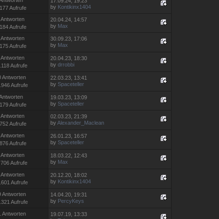
17.09.24, 19:23
by
Kontikinx1404
177 Aufrufe
 Antworten
20.04.24, 14:57
by
Max
184 Aufrufe
 Antworten
30.09.23, 17:06
by
Max
175 Aufrufe
 Antworten
20.04.23, 18:30
by
drrobbi
.118 Aufrufe
0 Antworten
22.03.23, 13:41
by
Spaceteller
.946 Aufrufe
 Antworten
19.03.23, 13:09
by
Spaceteller
179 Aufrufe
 Antworten
02.03.23, 21:39
by
Alexander_Maclean
752 Aufrufe
 Antworten
26.01.23, 16:57
by
Spaceteller
876 Aufrufe
 Antworten
18.03.22, 12:43
by
Max
.706 Aufrufe
 Antworten
20.12.20, 18:02
by
Kontikinx1404
.601 Aufrufe
9 Antworten
14.04.20, 19:31
by
PercyKeys
.321 Aufrufe
1 Antworten
19.07.19, 13:33