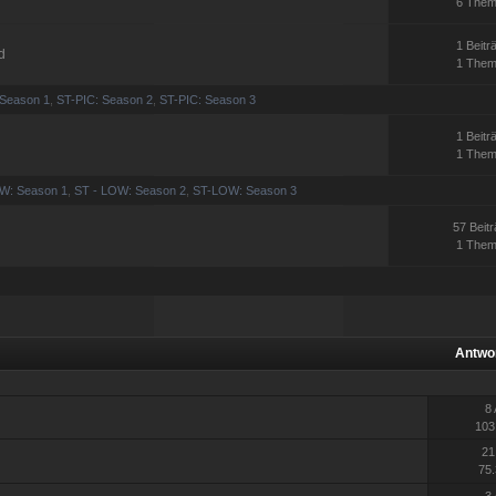
6 The
1 Beitr
d
1 The
 Season 1
,
ST-PIC: Season 2
,
ST-PIC: Season 3
1 Beitr
1 The
W: Season 1
,
ST - LOW: Season 2
,
ST-LOW: Season 3
57 Beit
1 The
Antwo
8
103
21
75.
3