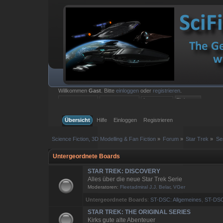
Willkommen
Gast
. Bitte
einloggen
oder
registrieren
.
Einloggen mit Benutzername, Passwort und Sitzungslänge
Übersicht
Hilfe
Einloggen
Registrieren
Science Fiction, 3D Modelling & Fan Fiction
»
Forum
»
Star Trek
»
Se
Untergeordnete Boards
STAR TREK: DISCOVERY
Alles über die neue Star Trek Serie
Moderatoren:
Fleetadmiral J.J. Belar
,
VGer
Untergeordnete Boards
:
ST-DSC: Allgemeines
,
ST-DSC
STAR TREK: THE ORIGINAL SERIES
Kirks gute alte Abenteuer