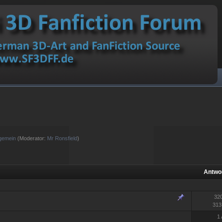
lgemein
(Moderator:
Mr Ronsfield
)
Antwo
32
313
1