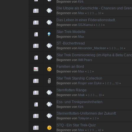
Begonnen von
Kirk
Die Utopie als Geschichte - Chancen und Gre
Begonnen von
Max
«
1
2
3
...
10
»
Das Leben in einer Föderationsstadt.
Begonnen von
SSJKamui
«
1
2
3
»
Star-Trek-Modelle
Begonnen von
Max
ST -Bücherthread
Begonnen von
Alexander_Maclean
«
1
2
3
...
24
»
Star Trek Dominionkrieg (im Alpha & Beta Can
Begonnen von
Will Pears
Familien an Bord
Begonnen von
Max
«
1
2
»
Star Trek Starship Collection
Begonnen von
Roger van Dyke
«
1
2
3
...
53
»
Sternflotten Ränge
Begonnen von
Maik
«
1
2
3
...
33
»
Ess- und Trinkgewohnheiten
Begonnen von
Kirk
Sternenflotten-Uniformen der Zukunft
Begonnen von
Tolayon
«
1
2
»
STQ - Ein Star Trek-Quiz
Begonnen von
Max
«
1
2
3
...
42
»