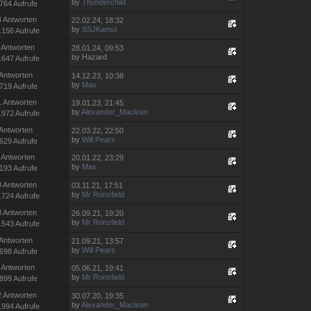
by
Thunderchild
764 Aufrufe
4 Antworten
22.02.24, 18:32
by
SSJKamui
.156 Aufrufe
 Antworten
28.01.24, 09:53
by Hazard
.647 Aufrufe
 Antworten
14.12.23, 10:38
by
Max
719 Aufrufe
1 Antworten
19.01.23, 21:45
by
Alexander_Maclean
.972 Aufrufe
 Antworten
22.03.22, 22:50
by
Will Pears
629 Aufrufe
 Antworten
20.01.22, 23:29
by
Max
193 Aufrufe
8 Antworten
03.11.21, 17:51
by
Mr Ronsfield
.724 Aufrufe
3 Antworten
26.09.21, 19:20
by
Mr Ronsfield
.543 Aufrufe
 Antworten
21.09.21, 13:57
by
Will Pears
698 Aufrufe
 Antworten
05.06.21, 19:41
by
Mr Ronsfield
899 Aufrufe
2 Antworten
30.07.20, 19:35
by
Alexander_Maclean
.994 Aufrufe