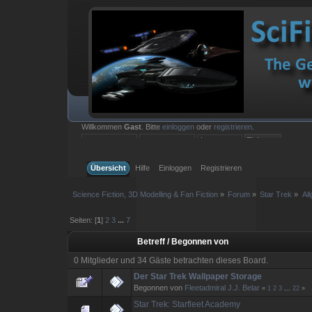
Willkommen
Gast
. Bitte
einloggen
oder
registrieren
.
Einloggen mit Benutzername, Passwort und Sitzungslänge
Übersicht
Hilfe
Einloggen
Registrieren
Science Fiction, 3D Modelling & Fan Fiction
»
Forum
»
Star Trek
»
Al
Seiten: [
1
]
2
3
...
7
Betreff
/
Begonnen von
0 Mitglieder und 34 Gäste betrachten dieses Board.
Der Star Trek Wallpaper Storage
Begonnen von
Fleetadmiral J.J. Belar
«
1
2
3
...
22
»
Star Trek: Starfleet Academy