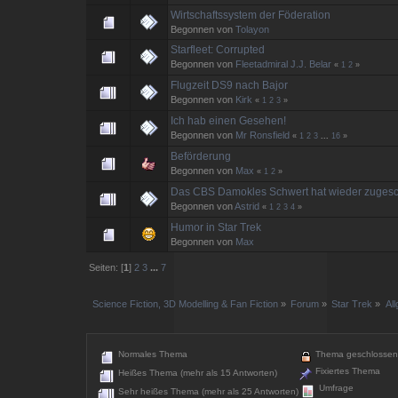
Wirtschaftssystem der Föderation
Begonnen von
Tolayon
Starfleet: Corrupted
Begonnen von
Fleetadmiral J.J. Belar
«
1
2
»
Flugzeit DS9 nach Bajor
Begonnen von
Kirk
«
1
2
3
»
Ich hab einen Gesehen!
Begonnen von
Mr Ronsfield
«
1
2
3
...
16
»
Beförderung
Begonnen von
Max
«
1
2
»
Das CBS Damokles Schwert hat wieder zugesc
Begonnen von
Astrid
«
1
2
3
4
»
Humor in Star Trek
Begonnen von
Max
Seiten: [
1
]
2
3
...
7
Science Fiction, 3D Modelling & Fan Fiction
»
Forum
»
Star Trek
»
Al
Normales Thema
Thema geschlossen
Fixiertes Thema
Heißes Thema (mehr als 15 Antworten)
Umfrage
Sehr heißes Thema (mehr als 25 Antworten)