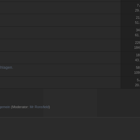
7
29.
21
51.
34
61.
22
184
18
43.
hlagen.
58
109
5
20.
lgemein
(Moderator:
Mr Ronsfield
)