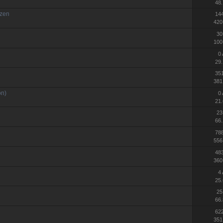
48.
nzen
14
420
30
100
0
29.
35
381
on)
0
21.
23
66.
78
556
48
360
4
25.
25
66.
62
351