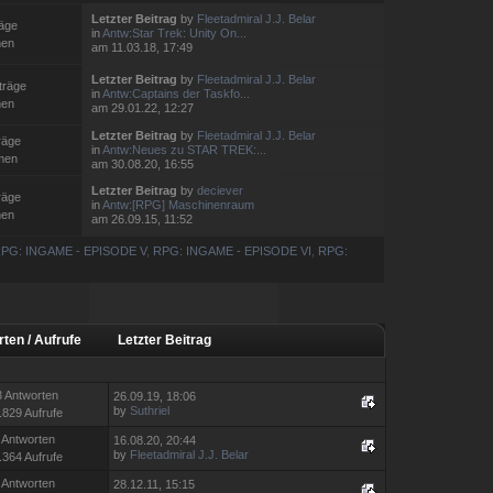
Letzter Beitrag
by
Fleetadmiral J.J. Belar
räge
in
Antw:Star Trek: Unity On...
men
am 11.03.18, 17:49
Letzter Beitrag
by
Fleetadmiral J.J. Belar
träge
in
Antw:Captains der Taskfo...
men
am 29.01.22, 12:27
Letzter Beitrag
by
Fleetadmiral J.J. Belar
räge
in
Antw:Neues zu STAR TREK:...
men
am 30.08.20, 16:55
Letzter Beitrag
by
deciever
räge
in
Antw:[RPG] Maschinenraum
men
am 26.09.15, 11:52
PG: INGAME - EPISODE V
,
RPG: INGAME - EPISODE VI
,
RPG:
rten
/
Aufrufe
Letzter Beitrag
3 Antworten
26.09.19, 18:06
by
Suthriel
.829 Aufrufe
 Antworten
16.08.20, 20:44
by
Fleetadmiral J.J. Belar
.364 Aufrufe
 Antworten
28.12.11, 15:15