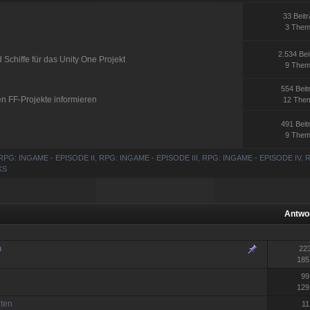
33 Beit
3 The
2.534 Bei
 Schiffe für das Unity One Projekt
9 The
554 Beit
en FF-Projekte informieren
12 The
491 Beit
9 The
RPG: INGAME - EPISODE II
,
RPG: INGAME - EPISODE III
,
RPG: INGAME - EPISODE IV
,
R
KS
Antwo
n
22
185
99
129
hten
11