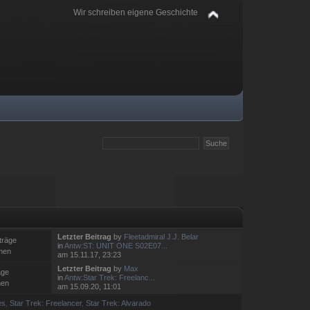
Wir schreiben eigene Geschichte
Letzter Beitrag
by
Fleetadmiral J.J. Belar
träge
in
Antw:ST: UNIT ONE S02E07...
men
am 15.11.17, 23:23
Letzter Beitrag
by
Max
äge
in
Antw:Star Trek: Freelanc...
men
am 15.09.20, 11:01
es
,
Star Trek: Freelancer
,
Star Trek: Alvarado