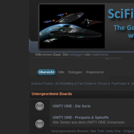
Willkommen
Gast
. Bitte
einloggen
oder
registrieren
.
Einloggen mit Benutzername, Passwort und Sitzungslänge
Übersicht
Hilfe
Einloggen
Registrieren
Science Fiction, 3D Modelling & Fan Fiction
»
Forum
»
FanFiction
»
S
Untergeordnete Boards
UNITY ONE - Die Serie
UNITY ONE - Prequels & Spinoffs
Alle Serien aus dem UNITY ONE Universum
Untergeordnete Boards
:
Star Trek: Unity One - Origin