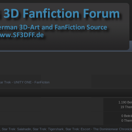
tar Trek - UNITY ONE - FanFiction
1.190 Bei
19 The
0 Beitr
0 The
s
,
Star Trek: Salahadin
,
Star Trek: Tigershark
,
Star Trek: Escort - The Dominionwar Chronicl