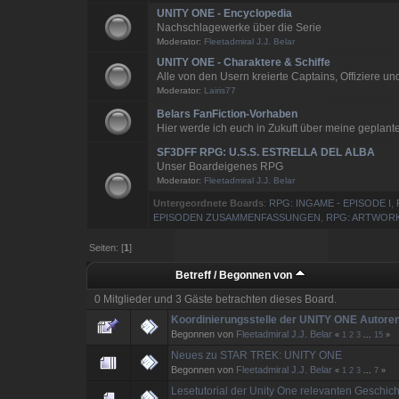
UNITY ONE - Encyclopedia
Nachschlagewerke über die Serie
Moderator:
Fleetadmiral J.J. Belar
UNITY ONE - Charaktere & Schiffe
Alle von den Usern kreierte Captains, Offiziere und
Moderator:
Lairis77
Belars FanFiction-Vorhaben
Hier werde ich euch in Zukuft über meine geplant
SF3DFF RPG: U.S.S. ESTRELLA DEL ALBA
Unser Boardeigenes RPG
Moderator:
Fleetadmiral J.J. Belar
Untergeordnete Boards
:
RPG: INGAME - EPISODE I
,
EPISODEN ZUSAMMENFASSUNGEN
,
RPG: ARTWOR
Seiten: [
1
]
Betreff
/
Begonnen von
0 Mitglieder und 3 Gäste betrachten dieses Board.
Koordinierungsstelle der UNITY ONE Autore
Begonnen von
Fleetadmiral J.J. Belar
«
1
2
3
...
15
»
Neues zu STAR TREK: UNITY ONE
Begonnen von
Fleetadmiral J.J. Belar
«
1
2
3
...
7
»
Lesetutorial der Unity One relevanten Geschic