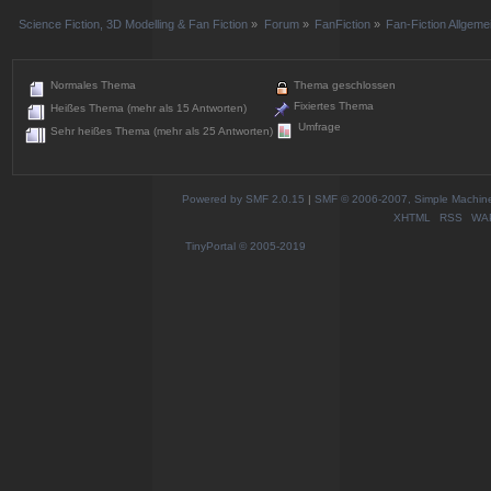
Science Fiction, 3D Modelling & Fan Fiction
»
Forum
»
FanFiction
»
Fan-Fiction Allgeme
Normales Thema
Thema geschlossen
Fixiertes Thema
Heißes Thema (mehr als 15 Antworten)
Umfrage
Sehr heißes Thema (mehr als 25 Antworten)
Powered by SMF 2.0.15
|
SMF © 2006-2007, Simple Machines
XHTML
RSS
WA
TinyPortal
© 2005-2019