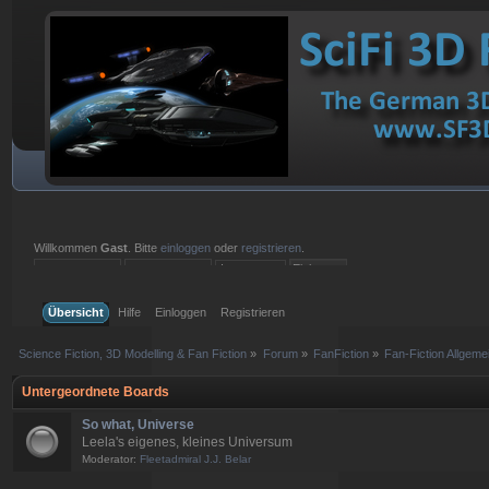
Willkommen
Gast
. Bitte
einloggen
oder
registrieren
.
Einloggen mit Benutzername, Passwort und Sitzungslänge
Übersicht
Hilfe
Einloggen
Registrieren
Science Fiction, 3D Modelling & Fan Fiction
»
Forum
»
FanFiction
»
Fan-Fiction Allgeme
Untergeordnete Boards
So what, Universe
Leela's eigenes, kleines Universum
Moderator:
Fleetadmiral J.J. Belar