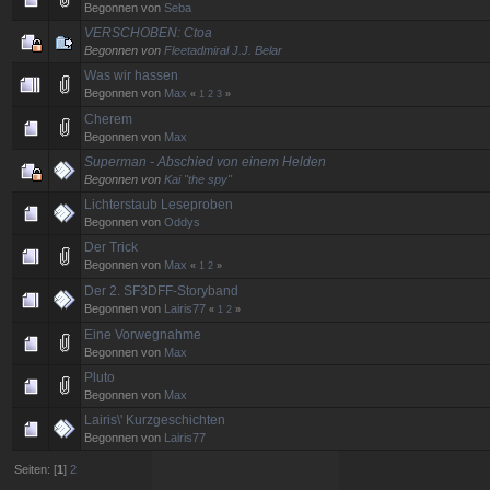
Begonnen von
Seba
VERSCHOBEN: Ctoa
Begonnen von
Fleetadmiral J.J. Belar
Was wir hassen
Begonnen von
Max
«
1
2
3
»
Cherem
Begonnen von
Max
Superman - Abschied von einem Helden
Begonnen von
Kai "the spy"
Lichterstaub Leseproben
Begonnen von
Oddys
Der Trick
Begonnen von
Max
«
1
2
»
Der 2. SF3DFF-Storyband
Begonnen von
Lairis77
«
1
2
»
Eine Vorwegnahme
Begonnen von
Max
Pluto
Begonnen von
Max
Lairis\' Kurzgeschichten
Begonnen von
Lairis77
Seiten: [
1
]
2