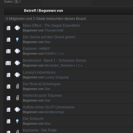
Seiten: [
1
]
2
Betreff
/
Begonnen von
0 Mitglieder und 2 Gäste betrachten dieses Board.
Mass Effect - The Sagan Expedition
Begonnen von
Thunderchild
Der Sache auf den Grund gehen
Begonnen von
Max
Explorer - Hilfe!!!
Begonnen von
Rob84
«
1
2
»
Borderland - Band 1 - Schwarze Sonne
Begonnen von
Alexander_Maclean
«
1
2
»
Lurany's Adventures
Begonnen von
Lurany Dragunia
Der Rest ist Schweigen
Begonnen von
Star
Vielleicht auch Träumen
Begonnen von
Star
Aufbau eines Sci-Fi Universums
Begonnen von
AdmBennings
Die Schlucht
Begonnen von
Max
Kurzserie - Die Flotte