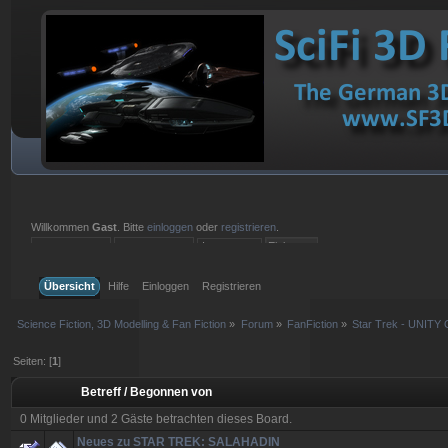
Willkommen
Gast
. Bitte
einloggen
oder
registrieren
.
Einloggen mit Benutzername, Passwort und Sitzungslänge
Übersicht
Hilfe
Einloggen
Registrieren
Science Fiction, 3D Modelling & Fan Fiction
»
Forum
»
FanFiction
»
Star Trek - UNITY 
Seiten: [
1
]
Betreff
/
Begonnen von
0 Mitglieder und 2 Gäste betrachten dieses Board.
Neues zu STAR TREK: SALAHADIN