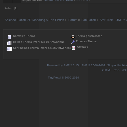
«
1
2
3
...
5
»
Seiten: [
1
]
Science Fiction, 3D Modelling & Fan Fiction
»
Forum
»
FanFiction
»
Star Trek - UNITY 
Normales Thema
Thema geschlossen
Fixiertes Thema
Heißes Thema (mehr als 15 Antworten)
Umfrage
Sehr heißes Thema (mehr als 25 Antworten)
Powered by SMF 2.0.15
|
SMF © 2006-2007, Simple Machines
XHTML
RSS
WA
TinyPortal
© 2005-2019