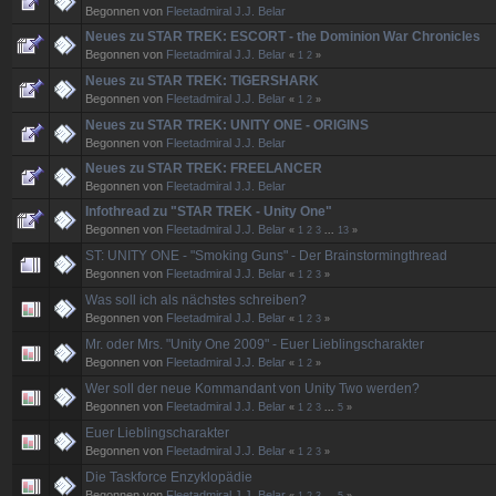
Begonnen von
Fleetadmiral J.J. Belar
Neues zu STAR TREK: ESCORT - the Dominion War Chronicles
Begonnen von
Fleetadmiral J.J. Belar
«
1
2
»
Neues zu STAR TREK: TIGERSHARK
Begonnen von
Fleetadmiral J.J. Belar
«
1
2
»
Neues zu STAR TREK: UNITY ONE - ORIGINS
Begonnen von
Fleetadmiral J.J. Belar
Neues zu STAR TREK: FREELANCER
Begonnen von
Fleetadmiral J.J. Belar
Infothread zu "STAR TREK - Unity One"
Begonnen von
Fleetadmiral J.J. Belar
«
1
2
3
...
13
»
ST: UNITY ONE - "Smoking Guns" - Der Brainstormingthread
Begonnen von
Fleetadmiral J.J. Belar
«
1
2
3
»
Was soll ich als nächstes schreiben?
Begonnen von
Fleetadmiral J.J. Belar
«
1
2
3
»
Mr. oder Mrs. "Unity One 2009" - Euer Lieblingscharakter
Begonnen von
Fleetadmiral J.J. Belar
«
1
2
»
Wer soll der neue Kommandant von Unity Two werden?
Begonnen von
Fleetadmiral J.J. Belar
«
1
2
3
...
5
»
Euer Lieblingscharakter
Begonnen von
Fleetadmiral J.J. Belar
«
1
2
3
»
Die Taskforce Enzyklopädie
Begonnen von
Fleetadmiral J.J. Belar