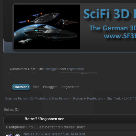
Willkommen
Gast
. Bitte
einloggen
oder
registrieren
.
Einloggen mit Benutzername, Passwort und Sitzungslänge
Übersicht
Hilfe
Einloggen
Registrieren
Science Fiction, 3D Modelling & Fan Fiction
»
Forum
»
FanFiction
»
Star Trek - UNITY 
Seiten: [
1
]
Betreff
/
Begonnen von
0 Mitglieder und 1 Gast betrachten dieses Board.
Neues zu STAR TREK: SALAHADIN