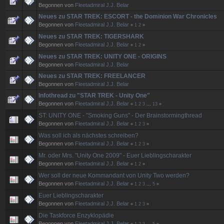
Begonnen von
Fleetadmiral J.J. Belar
Neues zu STAR TREK: ESCORT - the Dominion War Chronicles
Begonnen von
Fleetadmiral J.J. Belar
«
1
2
»
Neues zu STAR TREK: TIGERSHARK
Begonnen von
Fleetadmiral J.J. Belar
«
1
2
»
Neues zu STAR TREK: UNITY ONE - ORIGINS
Begonnen von
Fleetadmiral J.J. Belar
Neues zu STAR TREK: FREELANCER
Begonnen von
Fleetadmiral J.J. Belar
Infothread zu "STAR TREK - Unity One"
Begonnen von
Fleetadmiral J.J. Belar
«
1
2
3
...
13
»
ST: UNITY ONE - "Smoking Guns" - Der Brainstormingthread
Begonnen von
Fleetadmiral J.J. Belar
«
1
2
3
»
Was soll ich als nächstes schreiben?
Begonnen von
Fleetadmiral J.J. Belar
«
1
2
3
»
Mr. oder Mrs. "Unity One 2009" - Euer Lieblingscharakter
Begonnen von
Fleetadmiral J.J. Belar
«
1
2
»
Wer soll der neue Kommandant von Unity Two werden?
Begonnen von
Fleetadmiral J.J. Belar
«
1
2
3
...
5
»
Euer Lieblingscharakter
Begonnen von
Fleetadmiral J.J. Belar
«
1
2
3
»
Die Taskforce Enzyklopädie
Begonnen von
Fleetadmiral J.J. Belar