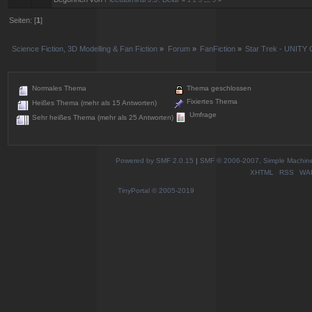
«
1
2
3
...
5
»
Seiten: [
1
]
Science Fiction, 3D Modelling & Fan Fiction
»
Forum
»
FanFiction
»
Star Trek - UNITY 
Normales Thema
Thema geschlossen
Fixiertes Thema
Heißes Thema (mehr als 15 Antworten)
Umfrage
Sehr heißes Thema (mehr als 25 Antworten)
Powered by SMF 2.0.15
|
SMF © 2006-2007, Simple Machines
XHTML
RSS
WA
TinyPortal
© 2005-2019