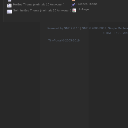
Fixiertes Thema
Heißes Thema (mehr als 15 Antworten)
Umfrage
Sehr heißes Thema (mehr als 25 Antworten)
Powered by SMF 2.0.15
|
SMF © 2006-2007, Simple Machines
XHTML
RSS
WA
TinyPortal
© 2005-2019