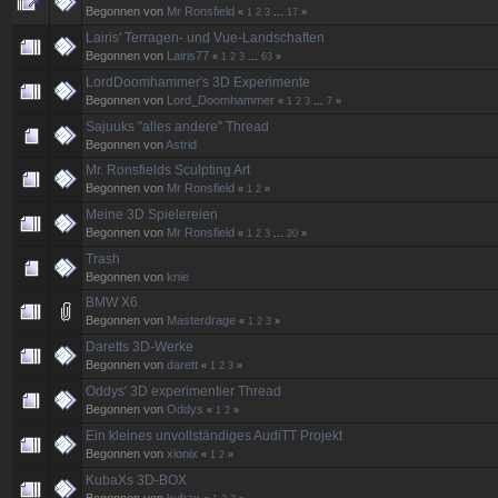
Begonnen von
Mr Ronsfield
«
1
2
3
...
17
»
Lairis' Terragen- und Vue-Landschaften
Begonnen von
Lairis77
«
1
2
3
...
63
»
LordDoomhammer's 3D Experimente
Begonnen von
Lord_Doomhammer
«
1
2
3
...
7
»
Sajuuks "alles andere" Thread
Begonnen von
Astrid
Mr. Ronsfields Sculpting Art
Begonnen von
Mr Ronsfield
«
1
2
»
Meine 3D Spielereien
Begonnen von
Mr Ronsfield
«
1
2
3
...
20
»
Trash
Begonnen von
knie
BMW X6
Begonnen von
Masterdrage
«
1
2
3
»
Daretts 3D-Werke
Begonnen von
darett
«
1
2
3
»
Oddys' 3D experimentier Thread
Begonnen von
Oddys
«
1
2
»
Ein kleines unvollständiges AudiTT Projekt
Begonnen von
xionix
«
1
2
»
KubaXs 3D-BOX