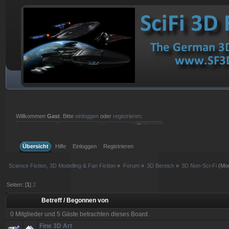
Willkommen
Gast
. Bitte
einloggen
oder
registrieren
.
Einloggen mit Benutzername, Passwort und Sitzungslänge
Übersicht
Hilfe
Einloggen
Registrieren
Science Fiction, 3D Modelling & Fan Fiction
»
Forum
»
3D Bereich
»
3D Non-Sci-Fi
(Mod
Seiten: [
1
]
2
Betreff
/
Begonnen von
0 Mitglieder und 5 Gäste betrachten dieses Board.
Fine 3D Art