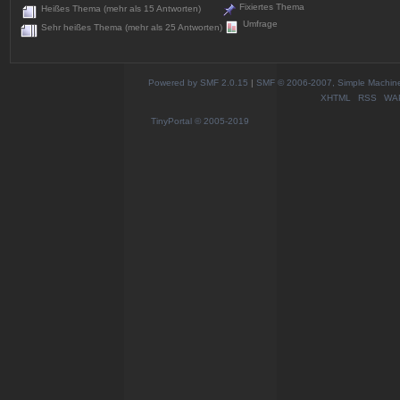
Fixiertes Thema
Heißes Thema (mehr als 15 Antworten)
Umfrage
Sehr heißes Thema (mehr als 25 Antworten)
Powered by SMF 2.0.15
|
SMF © 2006-2007, Simple Machines
XHTML
RSS
WA
TinyPortal
© 2005-2019