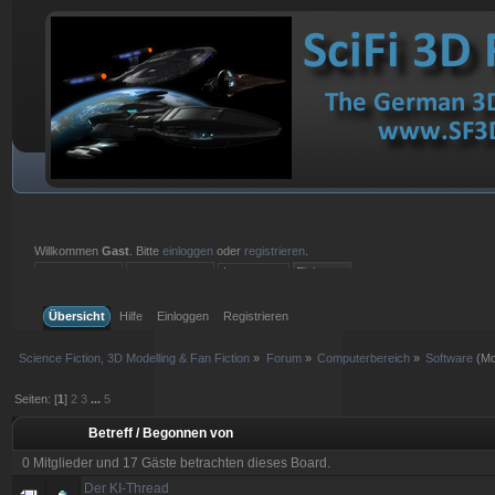
Willkommen
Gast
. Bitte
einloggen
oder
registrieren
.
Einloggen mit Benutzername, Passwort und Sitzungslänge
Übersicht
Hilfe
Einloggen
Registrieren
Science Fiction, 3D Modelling & Fan Fiction
»
Forum
»
Computerbereich
»
Software
(Mo
Seiten: [
1
]
2
3
...
5
Betreff
/
Begonnen von
0 Mitglieder und 17 Gäste betrachten dieses Board.
Der KI-Thread