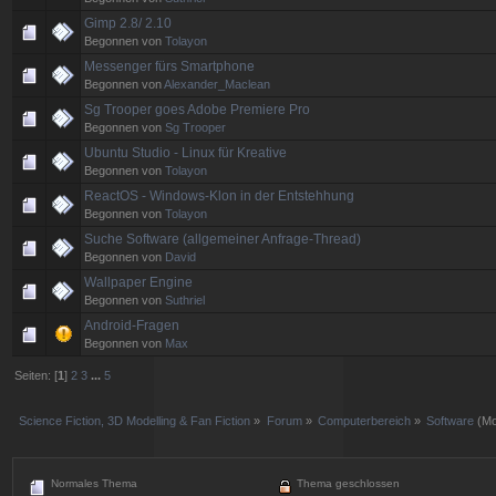
Gimp 2.8/ 2.10
Begonnen von
Tolayon
Messenger fürs Smartphone
Begonnen von
Alexander_Maclean
Sg Trooper goes Adobe Premiere Pro
Begonnen von
Sg Trooper
Ubuntu Studio - Linux für Kreative
Begonnen von
Tolayon
ReactOS - Windows-Klon in der Entstehhung
Begonnen von
Tolayon
Suche Software (allgemeiner Anfrage-Thread)
Begonnen von
David
Wallpaper Engine
Begonnen von
Suthriel
Android-Fragen
Begonnen von
Max
Seiten: [
1
]
2
3
...
5
Science Fiction, 3D Modelling & Fan Fiction
»
Forum
»
Computerbereich
»
Software
(Mo
Normales Thema
Thema geschlossen