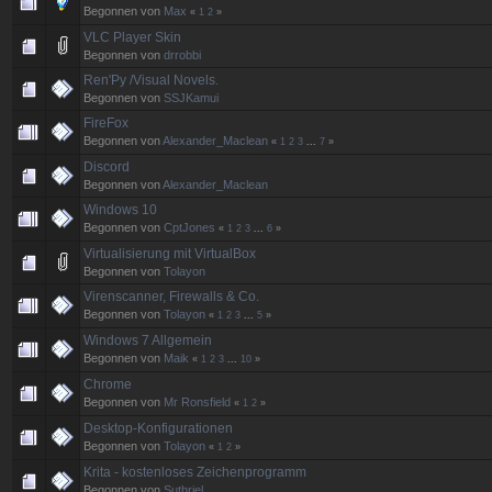
Begonnen von
Max
«
1
2
»
VLC Player Skin
Begonnen von
drrobbi
Ren'Py /Visual Novels.
Begonnen von
SSJKamui
FireFox
Begonnen von
Alexander_Maclean
«
1
2
3
...
7
»
Discord
Begonnen von
Alexander_Maclean
Windows 10
Begonnen von
CptJones
«
1
2
3
...
6
»
Virtualisierung mit VirtualBox
Begonnen von
Tolayon
Virenscanner, Firewalls & Co.
Begonnen von
Tolayon
«
1
2
3
...
5
»
Windows 7 Allgemein
Begonnen von
Maik
«
1
2
3
...
10
»
Chrome
Begonnen von
Mr Ronsfield
«
1
2
»
Desktop-Konfigurationen
Begonnen von
Tolayon
«
1
2
»
Krita - kostenloses Zeichenprogramm
Begonnen von
Suthriel