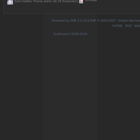
Sehr heißes Thema (mehr als 25 Antworten)
Powered by SMF 2.0.15
|
SMF © 2006-2007, Simple Machines
XHTML
RSS
WA
TinyPortal
© 2005-2019