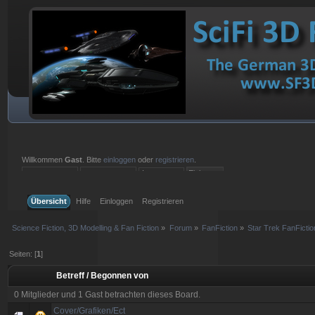
Willkommen
Gast
. Bitte
einloggen
oder
registrieren
.
Einloggen mit Benutzername, Passwort und Sitzungslänge
Übersicht
Hilfe
Einloggen
Registrieren
Science Fiction, 3D Modelling & Fan Fiction
»
Forum
»
FanFiction
»
Star Trek FanFictio
Seiten: [
1
]
Betreff
/
Begonnen von
0 Mitglieder und 1 Gast betrachten dieses Board.
Cover/Grafiken/Ect