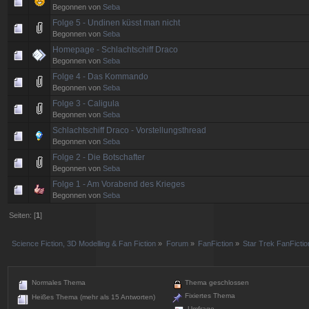
Begonnen von
Seba
Folge 5 - Undinen küsst man nicht
Begonnen von
Seba
Homepage - Schlachtschiff Draco
Begonnen von
Seba
Folge 4 - Das Kommando
Begonnen von
Seba
Folge 3 - Caligula
Begonnen von
Seba
Schlachtschiff Draco - Vorstellungsthread
Begonnen von
Seba
Folge 2 - Die Botschafter
Begonnen von
Seba
Folge 1 - Am Vorabend des Krieges
Begonnen von
Seba
Seiten: [
1
]
Science Fiction, 3D Modelling & Fan Fiction
»
Forum
»
FanFiction
»
Star Trek FanFictio
Normales Thema
Thema geschlossen
Fixiertes Thema
Heißes Thema (mehr als 15 Antworten)
Umfrage