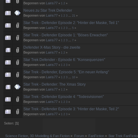
Begonnen von
Lairis77
«
1
2
»
Neues zu Star Trek Defender
Begonnen von
Lairis77
«
1
2
3
...
21
»
Star Trek - Defender Episode 2: "Hinter der Maske, Teil 1"
Begonnen von
Lairis77
«
1
2
3
...
5
»
Star Trek - Defender Episode 1: "Böses Erwachen"
Begonnen von
Lairis77
«
1
2
3
...
7
»
Defender X-Mas Story - die zweite
Begonnen von
Lairis77
«
1
2
»
Star Trek Defender - Episode 6: "Konsequenzen"
Begonnen von
Lairis77
«
1
2
3
»
Star Trek - Defender, Episode 5: "Ein neuer Anfang"
Begonnen von
Lairis77
«
1
2
3
...
10
»
Star Trek - Defender: The Xmas Story
Begonnen von
Lairis77
«
1
2
»
Star Trek - Defender Episode 4: "Todesvisionen"
Begonnen von
Lairis77
«
1
2
3
»
Star Trek - Defender Episode 3: "Hinter der Maske, Teil 2"
Begonnen von
Lairis77
«
1
2
3
»
Seiten: [
1
]
Science Fiction, 3D Modelling & Fan Fiction
»
Forum
»
FanFiction
»
Star Trek FanFictio