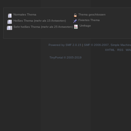
Normales Thema
Thema geschlossen
Fixiertes Thema
Heißes Thema (mehr als 15 Antworten)
Umfrage
Sehr heißes Thema (mehr als 25 Antworten)
Powered by SMF 2.0.15
|
SMF © 2006-2007, Simple Machines
XHTML
RSS
WA
TinyPortal
© 2005-2019