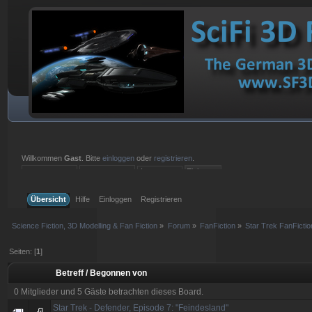
Willkommen
Gast
. Bitte
einloggen
oder
registrieren
.
Einloggen mit Benutzername, Passwort und Sitzungslänge
Übersicht
Hilfe
Einloggen
Registrieren
Science Fiction, 3D Modelling & Fan Fiction
»
Forum
»
FanFiction
»
Star Trek FanFictio
Seiten: [
1
]
Betreff
/
Begonnen von
0 Mitglieder und 5 Gäste betrachten dieses Board.
Star Trek - Defender, Episode 7: "Feindesland"