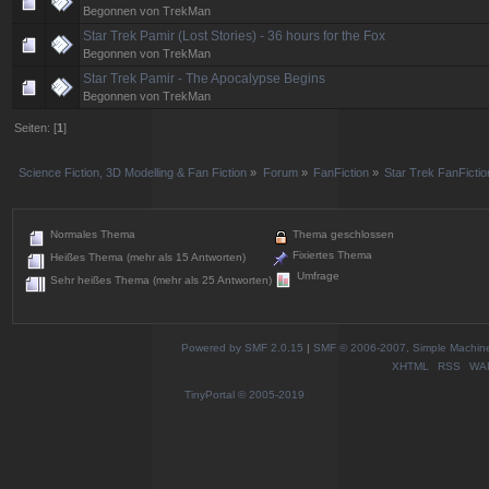
Begonnen von TrekMan
Star Trek Pamir (Lost Stories) - 36 hours for the Fox
Begonnen von TrekMan
Star Trek Pamir - The Apocalypse Begins
Begonnen von TrekMan
Seiten: [
1
]
Science Fiction, 3D Modelling & Fan Fiction
»
Forum
»
FanFiction
»
Star Trek FanFictio
Normales Thema
Thema geschlossen
Fixiertes Thema
Heißes Thema (mehr als 15 Antworten)
Umfrage
Sehr heißes Thema (mehr als 25 Antworten)
Powered by SMF 2.0.15
|
SMF © 2006-2007, Simple Machines
XHTML
RSS
WA
TinyPortal
© 2005-2019