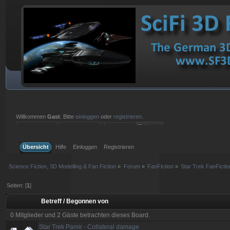
Willkommen
Gast
. Bitte
einloggen
oder
registrieren
.
Einloggen mit Benutzername, Passwort und Sitzungslänge
Übersicht
Hilfe
Einloggen
Registrieren
Science Fiction, 3D Modelling & Fan Fiction
»
Forum
»
FanFiction
»
Star Trek FanFictio
Seiten: [
1
]
Betreff
/
Begonnen von
0 Mitglieder und 2 Gäste betrachten dieses Board.
Star Trek Pamir - Collateral damage