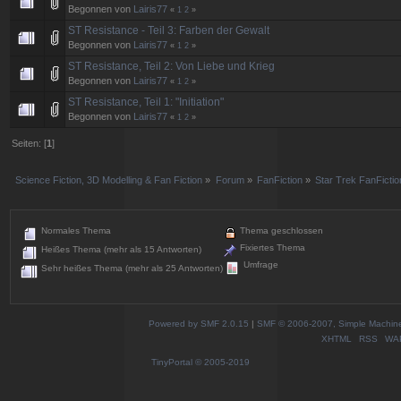
Begonnen von
Lairis77
«
1
2
»
ST Resistance - Teil 3: Farben der Gewalt
Begonnen von
Lairis77
«
1
2
»
ST Resistance, Teil 2: Von Liebe und Krieg
Begonnen von
Lairis77
«
1
2
»
ST Resistance, Teil 1: "Initiation"
Begonnen von
Lairis77
«
1
2
»
Seiten: [
1
]
Science Fiction, 3D Modelling & Fan Fiction
»
Forum
»
FanFiction
»
Star Trek FanFictio
Normales Thema
Thema geschlossen
Fixiertes Thema
Heißes Thema (mehr als 15 Antworten)
Umfrage
Sehr heißes Thema (mehr als 25 Antworten)
Powered by SMF 2.0.15
|
SMF © 2006-2007, Simple Machines
XHTML
RSS
WA
TinyPortal
© 2005-2019