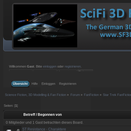
Willkommen
Gast
. Bitte
einloggen
oder
registrieren
.
Einloggen mit Benutzername, Passwort und Sitzungslänge
Übersicht
Hilfe
Einloggen
Registrieren
Science Fiction, 3D Modelling & Fan Fiction
»
Forum
»
FanFiction
»
Star Trek FanFictio
Seiten: [
1
]
Betreff
/
Begonnen von
0 Mitglieder und 1 Gast betrachten dieses Board.
ST Resistance - Charaktere