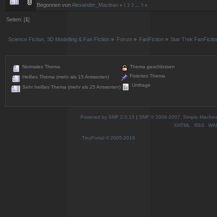
Begonnen von
Alexander_Maclean
«
1
2
3
...
5
»
Seiten: [
1
]
Science Fiction, 3D Modelling & Fan Fiction
»
Forum
»
FanFiction
»
Star Trek FanFictio
Normales Thema
Thema geschlossen
Fixiertes Thema
Heißes Thema (mehr als 15 Antworten)
Umfrage
Sehr heißes Thema (mehr als 25 Antworten)
Powered by SMF 2.0.15
|
SMF © 2006-2007, Simple Machines
XHTML
RSS
WA
TinyPortal
© 2005-2019