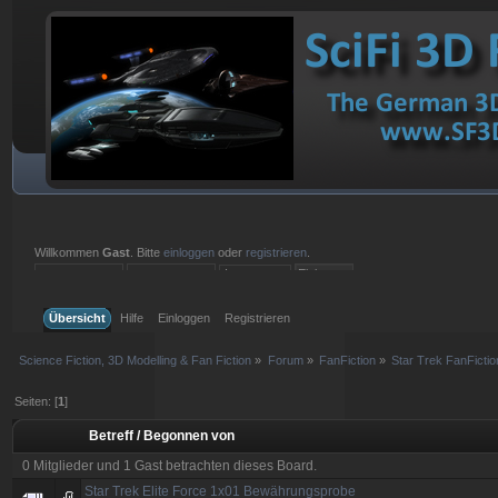
Willkommen
Gast
. Bitte
einloggen
oder
registrieren
.
Einloggen mit Benutzername, Passwort und Sitzungslänge
Übersicht
Hilfe
Einloggen
Registrieren
Science Fiction, 3D Modelling & Fan Fiction
»
Forum
»
FanFiction
»
Star Trek FanFictio
Seiten: [
1
]
Betreff
/
Begonnen von
0 Mitglieder und 1 Gast betrachten dieses Board.
Star Trek Elite Force 1x01 Bewährungsprobe