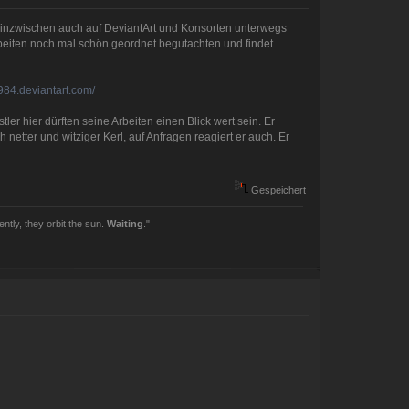
en inzwischen auch auf DeviantArt und Konsorten unterwegs
rbeiten noch mal schön geordnet begutachten und findet
984.deviantart.com/
ler hier dürften seine Arbeiten einen Blick wert sein. Er
 netter und witziger Kerl, auf Anfragen reagiert er auch. Er
Gespeichert
ently, they orbit the sun.
Waiting
."