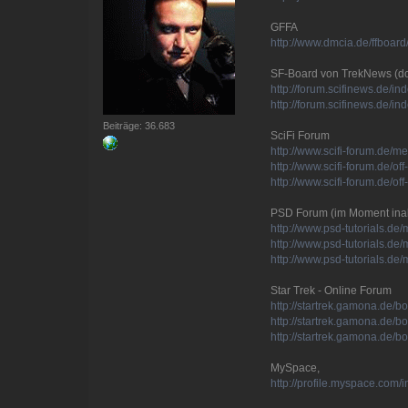
GFFA
http://www.dmcia.de/ffboar
SF-Board von TrekNews (dor
http://forum.scifinews.de/
http://forum.scifinews.de/
Beiträge: 36.683
SciFi Forum
http://www.scifi-forum.de/
http://www.scifi-forum.de/of
http://www.scifi-forum.de/o
PSD Forum (im Moment inak
http://www.psd-tutorials.
http://www.psd-tutorials.d
http://www.psd-tutorials.de
Star Trek - Online Forum
http://startrek.gamona.de/
http://startrek.gamona.de/
http://startrek.gamona.de/
MySpace,
http://profile.myspace.com