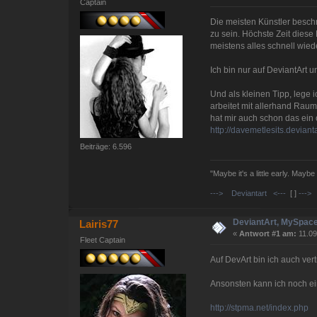
Captain
Die meisten Künstler beschr
zu sein. Höchste Zeit dies
meistens alles schnell wied
Ich bin nur auf DeviantArt u
Und als kleinen Tipp, lege i
arbeitet mit allerhand Raums
hat mir auch schon das ein 
http://davemetlesits.deviant
Beiträge: 6.596
"Maybe it's a little early. Maybe
---> Deviantart <---
[ ]
---> 
DeviantArt, MySpace
Lairis77
«
Antwort #1 am:
11.09
Fleet Captain
Auf DevArt bin ich auch vert
Ansonsten kann ich noch ei
http://stpma.net/index.php