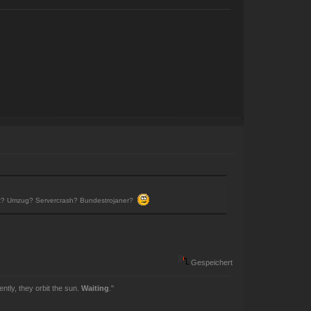
s ist? Umzug? Servercrash? Bundestrojaner?
Gespeichert
ently, they orbit the sun.
Waiting
."