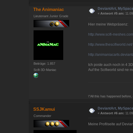
DeviantArt, MySpace
The Animaniac
«
Antwort #5 am:
11.09
Lieutenant Junior Grade
Hier meine Webpräsenz:
http://www.scifi-meshes.co
http://www.thescifiworld.net/
http://animaniacarts.deviant
Beiträge: 1.857
Ich poste auch noch in 4 3D
Auf the Scifiworld sind ne
Scifi-3D-Maniac
\"All this has happened before, 
DeviantArt, MySpace
SSJKamui
«
Antwort #6 am:
11.09
Commander
Meine Profilseite auf Devian