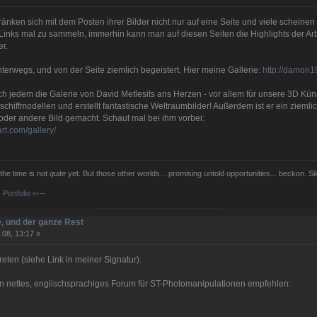
änken sich mit dem Posten ihrer Bilder nicht nur auf eine Seite und viele schein
e Links mal zu sammeln, immerhin kann man auf diesen Seiten die Highlights der A
er.
nterwegs, und von der Seite ziemlich begeistert. Hier meine Gallerie:
http://damon1
ch jedem die Galerie von David Metlesits ans Herzen - vor allem für unsere 3D Künst
chiffmodellen und erstellt fantastische Weltraumbilder! Außerdem ist er ein ziemlich
oder andere Bild gemacht. Schaut mal bei ihm vorbei:
art.com/gallery/
 the time is not
quite
yet. But those other worlds... promising untold opportunities... beckon. Sil
Portfolio <---
, und der ganze Rest
.08, 13:17 »
reten (siehe Link in meiner Signatur).
n nettes, englischsprachiges Forum für ST-Photomanipulationen empfehlen: