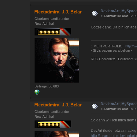
DeviantArt, MySpace
Fleetadmiral J.J. Belar
«
Antwort #8 am:
12.09
Oberkommandierender
Rear Admiral
Gottseidank. Da bin ich abe
:: MEIN PORTFOLIO::
http://
- Si vis pacem para bellum -
RPG Charakter: - Lieutenant Yna
Beiträge: 36.683
DeviantArt, MySpace
Fleetadmiral J.J. Belar
«
Antwort #9 am:
18.09
Oberkommandierender
Rear Admiral
So dann will ich mich dem 
DevArt (leider etwas nacki
http://joran-belar.deviantart