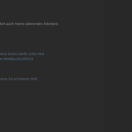
rt auch meine allerersten Arbeiten)
iral-belars-fanfic-ecke.html
eder.html#post1166816
kleine-2d-schmiede.html