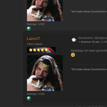
"Ich habe diese Geschichte n
Beiträge: 9.032
DeviantArt, MySpace
Lairis77
«
Antwort #2 am:
11.09
Fleet Captain
Nachtrag: Ich habe gemerkt
"Ich habe diese Geschichte n
Beiträge: 9.032