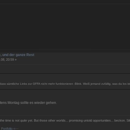
, und der ganze Rest
.08, 20:59 »
dass sämtliche Links zur GFFA nicht mehr funktionieren :Blink. Weiß jemand zufällig, was da lo
tens Montag sollte es wieder gehen.
 the time is not
quite
yet. But those other worlds... promising untold opportunities... beckon. Sil
Portfolio <---