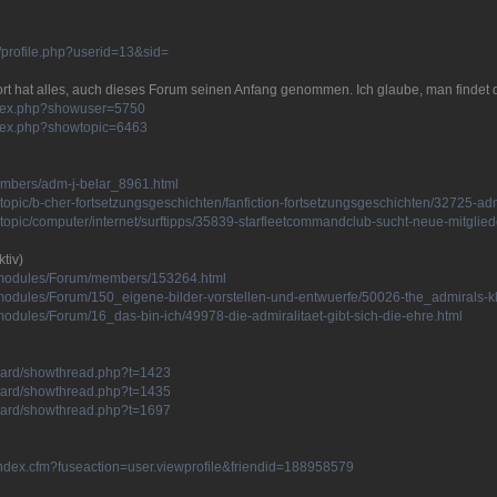
d/profile.php?userid=13&sid=
t hat alles, auch dieses Forum seinen Anfang genommen. Ich glaube, man findet do
index.php?showuser=5750
index.php?showtopic=6463
members/adm-j-belar_8961.html
f-topic/b-cher-fortsetzungsgeschichten/fanfiction-fortsetzungsgeschichten/32725-adm
ff-topic/computer/internet/surftipps/35839-starfleetcommandclub-sucht-neue-mitgli
tiv)
de/modules/Forum/members/153264.html
e/modules/Forum/150_eigene-bilder-vorstellen-und-entwuerfe/50026-the_admirals-
/modules/Forum/16_das-bin-ich/49978-die-admiralitaet-gibt-sich-die-ehre.html
board/showthread.php?t=1423
board/showthread.php?t=1435
board/showthread.php?t=1697
/index.cfm?fuseaction=user.viewprofile&friendid=188958579