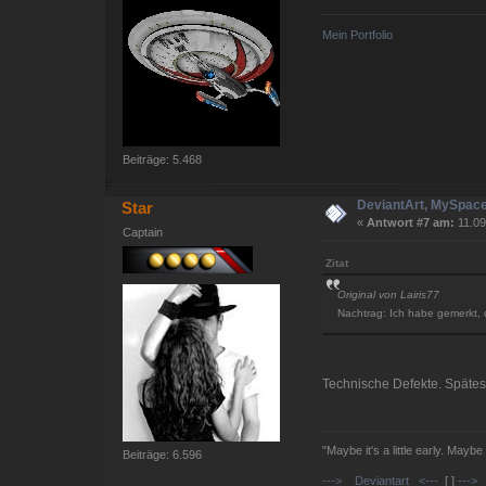
Mein Portfolio
Beiträge: 5.468
DeviantArt, MySpace
Star
«
Antwort #7 am:
11.09
Captain
Zitat
Original von Lairis77
Nachtrag: Ich habe gemerkt, 
Technische Defekte. Spätes
"Maybe it's a little early. Maybe
Beiträge: 6.596
---> Deviantart <---
[ ]
---> 