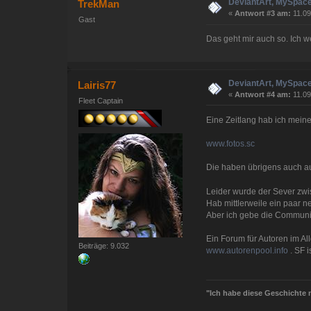
DeviantArt, MySpace
TrekMan
«
Antwort #3 am:
11.09
Gast
Das geht mir auch so. Ich we
DeviantArt, MySpace
Lairis77
«
Antwort #4 am:
11.09
Fleet Captain
Eine Zeitlang hab ich meine
www.fotos.sc
Die haben übrigens auch a
Leider wurde der Sever zwi
Hab mittlerweile ein paar n
Aber ich gebe die Communit
Ein Forum für Autoren im Al
Beiträge: 9.032
www.autorenpool.info
. SF 
"Ich habe diese Geschichte n