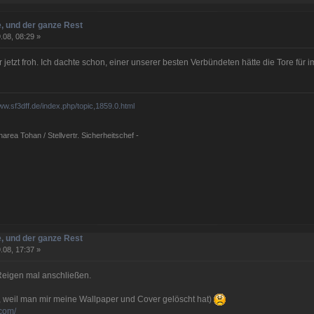
, und der ganze Rest
.08, 08:29 »
r jetzt froh. Ich dachte schon, einer unserer besten Verbündeten hätte die Tore für
www.sf3dff.de/index.php/topic,1859.0.html
rea Tohan / Stellvertr. Sicherheitschef -
, und der ganze Rest
.08, 17:37 »
Reigen mal anschließen.
g, weil man mir meine Wallpaper und Cover gelöscht hat)
.com/