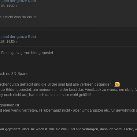
, und der ganze Rest
.08, 14:32 »
is nicht was da los ist.
, und der ganze Rest
.08, 14:50 »
 Fotos ganz gerne hier gepostet:
uch ne 3D-Sparte!
schendurch gehackt und die Bilder sind fast alle verloren gegangen.
eue Bilder gepostet, um meinen nur leider lässt das Feedback zu wünschen übrig (
y noch nicht auf, hab mich da immer sehr wohl gefühlt!
lgmeinen ist
ist eher wenig vertreten, FF überhaupt nicht - aber Umgangston etc. für gewöhnlic
ur gepflanzt, aber sie wächst, wie sie will, und alle verlangen, dass ich voraussehe, 