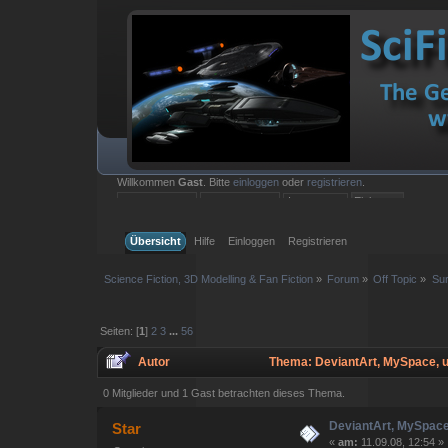
Willkommen
Gast
. Bitte
einloggen
oder
registrieren
.
Einloggen mit Benutzername, Passwort und Sitzungslänge
Übersicht
Hilfe
Einloggen
Registrieren
Science Fiction, 3D Modelling & Fan Fiction
»
Forum
»
Off Topic
»
Sur
Seiten: [
1
]
2
3
...
56
Autor
Thema: DeviantArt, MySpace, u
0 Mitglieder und 1 Gast betrachten dieses Thema.
DeviantArt, MySpace
Star
«
am:
11.09.08, 12:54 »