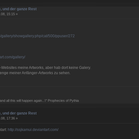
, und der ganze Rest
.08, 15:15 »
m/gallery/showgallery.php/cat/500/ppuser/272
art.com/gallery/
-Websites meine Artworks, aber hab dort keine Galery.
 menge meiner Anfänger-Artworks zu sehen.
and all this will happen again...\" Prophecies of Pythia
, und der ganze Rest
.08, 17:36 »
tart:
http://ssjkamui.deviantart.com/