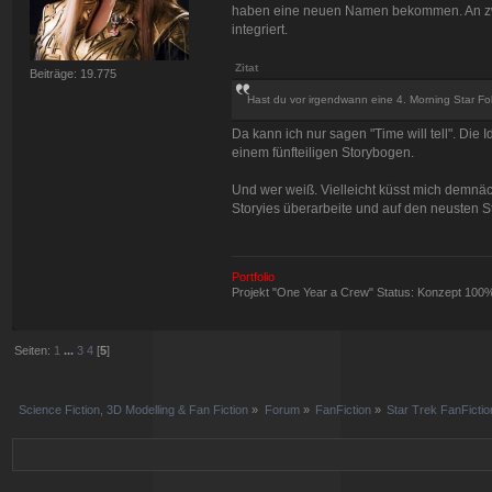
haben eine neuen Namen bekommen. An zwe
integriert.
Zitat
Beiträge: 19.775
Hast du vor irgendwann eine 4. Morning Star Fo
Da kann ich nur sagen "Time will tell". Die Id
einem fünfteiligen Storybogen.
Und wer weiß. Vielleicht küsst mich demnäc
Storyies überarbeite und auf den neusten S
Portfolio
Projekt "One Year a Crew" Status: Konzept 100
Seiten:
1
...
3
4
[
5
]
Science Fiction, 3D Modelling & Fan Fiction
»
Forum
»
FanFiction
»
Star Trek FanFictio