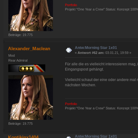
Portfolio
Projekt "One Year a Crew" Status: Konzept 100
Beiträge: 19.775
Antw:Morning Star 1x01
Alexander_Maclean
«
Antwort #62 am:
03.01.21, 19:59 »
Mod
Rear Admiral
Für alle die es vielleicht interessieren ma
Eingangspost gehängt.
Vielleicht schaut der eine oder andere mal 
nächsten Wochen.
Portfolio
Projekt "One Year a Crew" Status: Konzept 100
Beiträge: 19.775
Antw:Morning Star 1x01
Kontikinx1404