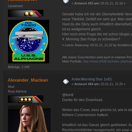
«
Antwort #63 am:
03.01.21, 21:16 »
Lieutenant
Gerade habe ich mir die Überarbeitete Versi
neue Titelbild. Gefällt mir sehr gut. Man si
Hast du die Story auch inhaltlich überarbe
ist es weitgehend gleich.
Hier noch eine Frage die mir schon länger 
4. Morning Star Folge zu schreiben?
«
Letzte Änderung: 03.01.21, 21:22 by Kontikinx
Alle meine Geschichten sind auch in meinem Portf
Mein Portfolio:
http://www.sf3dff.de/index.php/
Beiträge: 2.345
Antw:Morning Star 1x01
Alexander_Maclean
«
Antwort #64 am:
03.01.21, 21:25 »
Mod
Rear Admiral
@konti
Danke für den Download.
Wobei das Cover, dass gleiche ist, wie in d
frühere Coverversion hattest.
Inhaltlich ist das Ganze gleich geblieben. 
Rechtschreibfehler rausgemacht, ein paar 