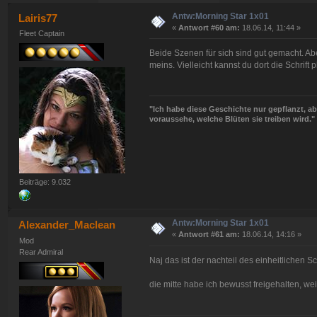
Antw:Morning Star 1x01
Lairis77
«
Antwort #60 am:
18.06.14, 11:44 »
Fleet Captain
Beide Szenen für sich sind gut gemacht. Abe
meins. Vielleicht kannst du dort die Schrift 
"Ich habe diese Geschichte nur gepflanzt, abe
voraussehe, welche Blüten sie treiben wird."
Beiträge: 9.032
Antw:Morning Star 1x01
Alexander_Maclean
«
Antwort #61 am:
18.06.14, 14:16 »
Mod
Rear Admiral
Naj das ist der nachteil des einheitlichen 
die mitte habe ich bewusst freigehalten, wei