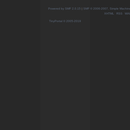
Powered by SMF 2.0.15
|
SMF © 2006-2007, Simple Machines
XHTML
RSS
WA
TinyPortal
© 2005-2019