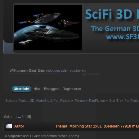
Willkommen
Gast
. Bitte
einloggen
oder
registrieren
.
Einloggen mit Benutzername, Passwort und Sitzungslänge
Übersicht
Hilfe
Einloggen
Registrieren
Science Fiction, 3D Modelling & Fan Fiction
»
Forum
»
FanFiction
»
Star Trek FanFictio
Seiten:
1
...
3
4
[
5
]
Autor
Thema: Morning Star 1x01 (Gelesen 77910 mal
0 Mitglieder und 1 Gast betrachten dieses Thema.