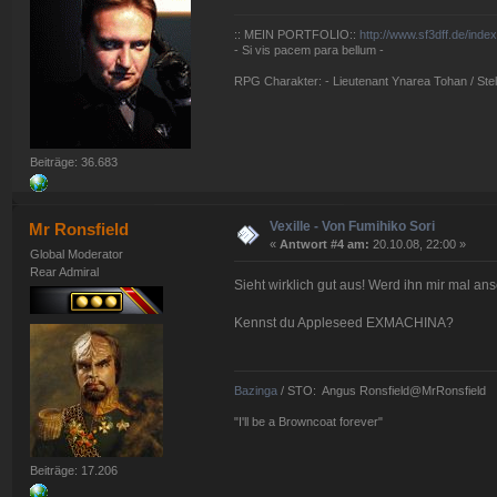
:: MEIN PORTFOLIO::
http://www.sf3dff.de/inde
- Si vis pacem para bellum -
RPG Charakter: - Lieutenant Ynarea Tohan / Stell
Beiträge: 36.683
Vexille - Von Fumihiko Sori
Mr Ronsfield
«
Antwort #4 am:
20.10.08, 22:00 »
Global Moderator
Rear Admiral
Sieht wirklich gut aus! Werd ihn mir mal a
Kennst du Appleseed EXMACHINA?
Bazinga
/ STO: Angus Ronsfield@MrRonsfield
"I'll be a Browncoat forever"
Beiträge: 17.206