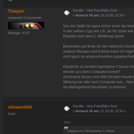
Vexille - Von Fumihiko Sori
Tolayon
«
Antwort #5 am:
20.10.08, 22:24 »
Lieutenant Commander
Von der Optik her ganz sicher einer der be
in der selben Liga wie z.B. Jin Ro (oder wie
Beiträge: 4.517
Realität nach dem 2. Weltkrieg) spielt.
Besonders gut finde ich die natürliche Dars
anderer Mangas und Animes kann ich eigentl
nicht ganz so anspruchsvollem japanischen 
Glaubt ihr es besteht irgendeine Chance he
wieviel aus dem Computer kommt?
Zumindest dieses eine Bild mit dem Haufen 
Wirkung her star nach Computer aus... Abe
sie dahingehend beurteilen zu können.
Vexille - Von Fumihiko Sori
ulimann644
«
Antwort #6 am:
21.10.08, 13:30 »
Gast
Zitat
Original von Fleetadmiral J.J.Belar