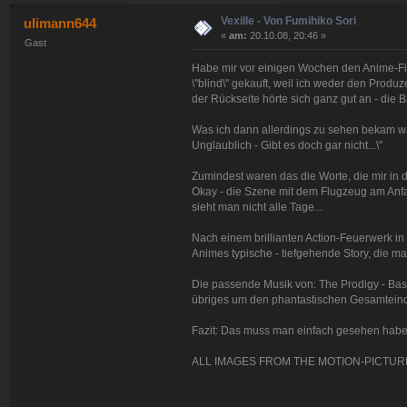
Vexille - Von Fumihiko Sori
ulimann644
«
am:
20.10.08, 20:46 »
Gast
Habe mir vor einigen Wochen den Anime-Fi
\"blind\" gekauft, weil ich weder den Produ
der Rückseite hörte sich ganz gut an - die Bi
Was ich dann allerdings zu sehen bekam war
Unglaublich - Gibt es doch gar nicht...\"
Zumindest waren das die Worte, die mir in
Okay - die Szene mit dem Flugzeug am Anfan
sieht man nicht alle Tage...
Nach einem brillianten Action-Feuerwerk in 
Animes typische - tiefgehende Story, die ma
Die passende Musik von: The Prodigy - Base
übriges um den phantastischen Gesamtein
Fazit: Das muss man einfach gesehen habe
ALL IMAGES FROM THE MOTION-PICTURE