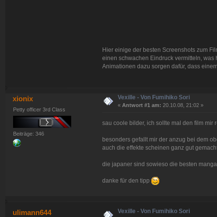
Hier einige der besten Screenshots zum Film
einen schwachen Eindruck vermitteln, was hi
Animationen dazu sorgen dafür, dass einem 
Vexille - Von Fumihiko Sori
xionix
«
Antwort #1 am:
20.10.08, 21:02 »
Petty officer 3rd Class
sau coole bilder, ich sollte mal den film mir
Beiträge: 346
besonders gefallt mir der anzug bei dem obe
auch die effekte scheinen ganz gut gemacht
die japaner sind sowieso die besten mang
danke für den tipp
Vexille - Von Fumihiko Sori
ulimann644