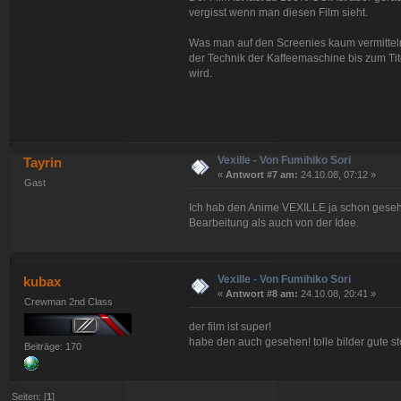
vergisst wenn man diesen Film sieht.
Was man auf den Screenies kaum vermitteln k
der Technik der Kaffeemaschine bis zum Tit
wird.
Vexille - Von Fumihiko Sori
Tayrin
«
Antwort #7 am:
24.10.08, 07:12 »
Gast
Ich hab den Anime VEXILLE ja schon geseh
Bearbeitung als auch von der Idee.
Vexille - Von Fumihiko Sori
kubax
«
Antwort #8 am:
24.10.08, 20:41 »
Crewman 2nd Class
der film ist super!
habe den auch gesehen! tolle bilder gute st
Beiträge: 170
Seiten: [
1
]