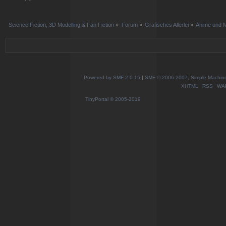
Science Fiction, 3D Modelling & Fan Fiction
»
Forum
»
Grafisches Allerlei
»
Anime und 
Powered by SMF 2.0.15
|
SMF © 2006-2007, Simple Machines
XHTML
RSS
WA
TinyPortal
© 2005-2019