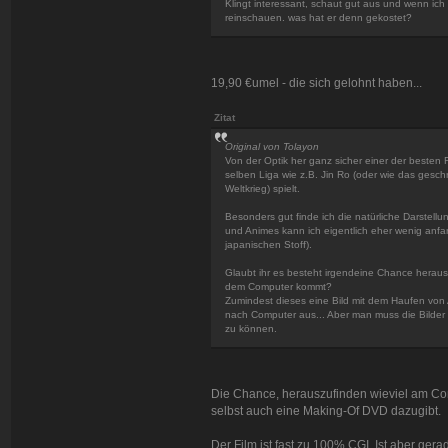
Klingt interessant, schaut gut aus und wenn ich 
reinschauen. was hat er denn gekostet?
19,90 €umel - die sich gelohnt haben...
Zitat
Original von Tolayon
Von der Optik her ganz sicher einer der besten 
selben Liga wie z.B. Jin Ro (oder wie das geschr
Weltkrieg) spielt.
Besonders gut finde ich die natürliche Darstel
und Animes kann ich eigentlich eher wenig anfan
japanischen Stoff).
Glaubt ihr es besteht irgendeine Chance herausz
dem Computer kommt?
Zumindest dieses eine Bild mit dem Haufen von A
nach Computer aus... Aber man muss die Bilder
zu können.
Die Chance, herauszufinden wieviel am Com
selbst auch eine Making-Of DVD dazugibt.
Der Film ist fast zu 100% CGI. Ist aber g