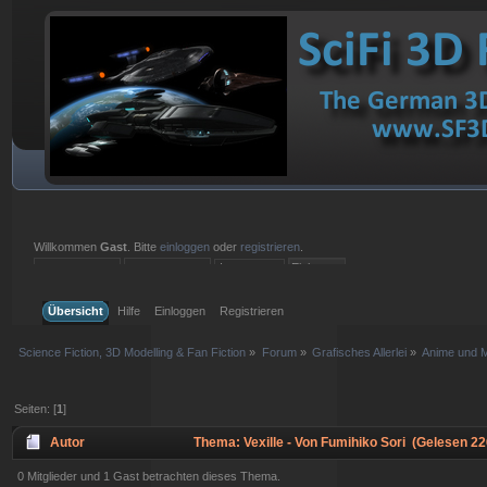
Willkommen
Gast
. Bitte
einloggen
oder
registrieren
.
Einloggen mit Benutzername, Passwort und Sitzungslänge
Übersicht
Hilfe
Einloggen
Registrieren
Science Fiction, 3D Modelling & Fan Fiction
»
Forum
»
Grafisches Allerlei
»
Anime und 
Seiten: [
1
]
Autor
Thema: Vexille - Von Fumihiko Sori (Gelesen 22
0 Mitglieder und 1 Gast betrachten dieses Thema.