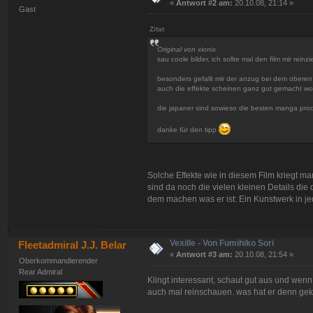
«
Antwort #2 am:
20.10.08, 21:14 »
Gast
Zitat
Original von xionix
sau coole bilder, ich sollte mal den film mir reinz
besonders gefallt mir der anzug bei dem oberen 
auch die effekte scheinen ganz gut gemacht wor
die japaner sind sowieso die besten manga pr
danke für den tipp
Solche Effekte wie in diesem Film kriegt m
sind da noch die vielen kleinen Details die 
dem machen was er ist: Ein Kunstwerk in je
Vexille - Von Fumihiko Sori
Fleetadmiral J.J. Belar
«
Antwort #3 am:
20.10.08, 21:54 »
Oberkommandierender
Rear Admiral
Klingt interessant, schaut gut aus und wenn 
auch mal reinschauen. was hat er denn gek