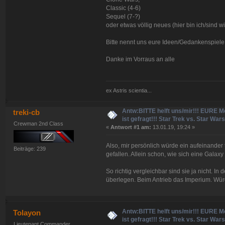
Classic (4-6)
Sequel (7-?)
oder etwas völlig neues (hier bin ich/sind wir
Bitte nennt uns eure Ideen/Gedankenspiele.
Danke im Vorraus an alle
ex Astris scientia...
Antw:BITTE helft uns/mir!!! EURE M
treki-cb
ist gefragt!!! Star Trek vs. Star Wars.
Crewman 2nd Class
«
Antwort #1 am:
13.01.19, 19:24 »
Also, mir persönlich würde ein aufeinande
Beiträge: 239
gefallen. Allein schon, wie sich eine Galax
So richtig vergleichbar sind sie ja nicht. In 
überlegen. Beim Antrieb das Imperium. Wür
Antw:BITTE helft uns/mir!!! EURE M
Tolayon
ist gefragt!!! Star Trek vs. Star Wars.
Lieutenant Commander