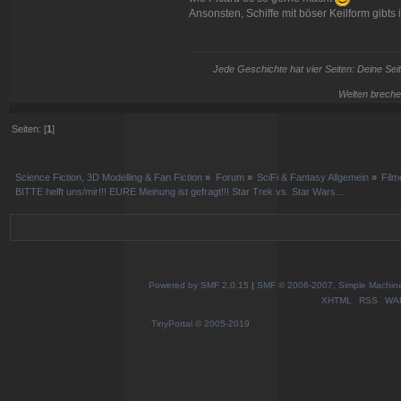
Ansonsten, Schiffe mit böser Keilform gibts
Jede Geschichte hat vier Seiten: Deine Seit
Welten breche
Seiten: [
1
]
Science Fiction, 3D Modelling & Fan Fiction
»
Forum
»
SciFi & Fantasy Allgemein
»
Film
BITTE helft uns/mir!!! EURE Meinung ist gefragt!!! Star Trek vs. Star Wars...
Powered by SMF 2.0.15
|
SMF © 2006-2007, Simple Machines
XHTML
RSS
WA
TinyPortal
© 2005-2019