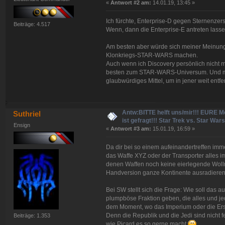
«
Antwort #2 am:
14.01.19, 13:45 »
Ich fürchte, Enterprise-D gegen Sternenzers
Beiträge: 4.517
Wenn, dann die Enterprise-E antreten lasse
Am besten aber würde sich meiner Meinung
Klonkriegs-STAR-WARS machen.
Auch wenn ich Discovery persönlich nicht m
besten zum STAR-WARS-Universum. Und mit
glaubwürdiges Mittel, um in jener weit ent
Antw:BITTE helft uns/mir!!! EURE M
Suthriel
ist gefragt!!! Star Trek vs. Star Wars.
Ensign
«
Antwort #3 am:
15.01.19, 16:59 »
Da dir bei so einem aufeinandertreffen im
das Waffe XYZ oder der Transporter alles 
denen Waffen noch keine eierlegende Wollm
Handversion ganze Kontinente ausradiere
Bei SW stellt sich die Frage: Wie soll das 
plumpböse Fraktion geben, die alles und jed
dem Moment, wo das Imperium oder die Ers
Denn die Republik und die Jedi sind nicht 
Beiträge: 1.353
wie Picard es so gerne macht