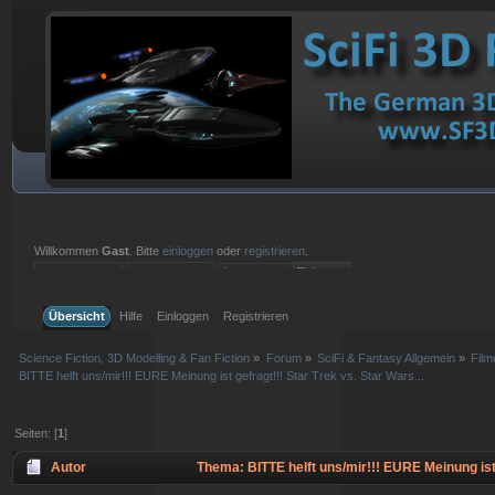
Willkommen
Gast
. Bitte
einloggen
oder
registrieren
.
Einloggen mit Benutzername, Passwort und Sitzungslänge
Übersicht
Hilfe
Einloggen
Registrieren
Science Fiction, 3D Modelling & Fan Fiction
»
Forum
»
SciFi & Fantasy Allgemein
»
Film
BITTE helft uns/mir!!! EURE Meinung ist gefragt!!! Star Trek vs. Star Wars...
Seiten: [
1
]
Autor
Thema: BITTE helft uns/mir!!! EURE Meinung ist 