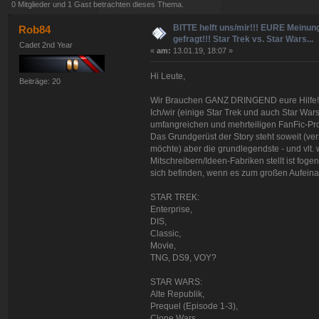
0 Mitglieder und 1 Gast betrachten dieses Thema.
BITTE helft uns/mir!!! EURE Meinung
Rob84
gefragt!!! Star Trek vs. Star Wars...
Cadet 2nd Year
«
am:
13.01.19, 18:07 »
Hi Leute,
Beiträge: 20
Wir Brauchen GANZ DRINGEND eure Hilfe!!
Ich/wir (einige Star Trek und auch Star War
umfangreichen und mehrteiligen FanFic-Proj
Das Grundgerüst der Story steht soweit (ver
möchte) aber die grundlegendste - und vlt. 
Mitschreibern/Ideen-Fabriken stellt ist fog
sich befinden, wenn es zum großen Aufeina
STAR TREK:
Enterprise,
DIS,
Classic,
Movie,
TNG, DS9, VOY?
STAR WARS:
Alte Republik,
Prequel (Episode 1-3),
Clone Wars,