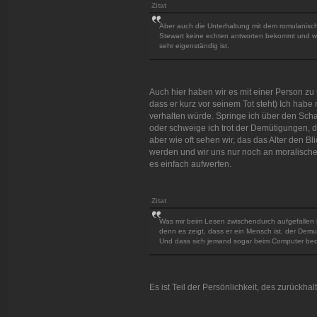
Zitat
Aber auch die Unterhaltung mit dem romulanisch
Stewart keine echten antworten bekommt und weil 
sehr eigenständig ist.
Auch hier haben wir es mit einer Person zu
dass er kurz vor seinem Tot steht) Ich habe 
verhalten würde. Springe ich über den Scha
oder schweige ich trot der Demütigungen, d
aber wie oft sehen wir, das das Alter den B
werden und wir uns nur noch an moralischen
es einfach aufwerfen.
Zitat
Was mir beim Lesen zwischendurch aufgefallen is
denn es zeigt, dass er ein Mensch ist, der Demut
Und dass sich jemand sogar beim Computer bed
Es ist Teil der Persönlichkeit, des zurückha