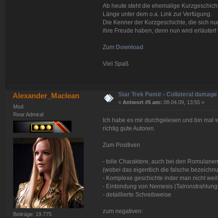
Ab heute steht die ehemalige Kurzgeschicht
Länge unter dem o.a. Link zur Verfügung.
Die Kenner der Kurzgeschichte, die sich n
ihre Freude haben, denn nun wird erläutert 
Zum
Download
Viel Spaß
Star Trek Pamir - Collateral damage
Alexander_Maclean
«
Antwort #5 am:
08.04.09, 13:55 »
Mod
Rear Admiral
Ich habe es mir durchgelesen und bin mal we
richtig gute Autoren.
Zum Positiven
- tolle Charaktere, auch bei den Romulaner
(wobei das eigentlich die falsche bezeichnu
- Komplexe geschichte inder man nicht weiß
- Einbindung von Nemesis (Talronstrahlung
- detaillierte Schreibweise
zum negativen:
Beiträge: 19.775