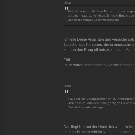
Zitat
Aber ich war und bin kein Fan von zu umgangss
scheinen dazu zu verleiten; für mein Empfinden i
Das ist (ebenfalls) Geschmackssache.
Ich teile Deine Ansichten und versuche solc
Tasache, das Personen, die in eingeschwor
kennen den Rang oft beiseite lassen. Manch
Edit:
Mich würde interessieren, welche Passage
Zitat
Tja, dass die Cardassianer nicht zu Kriegsgefan
Dich da leicht aus der Affäre gezogen Es wäre s
Geschichte unterzubringen.
Das liegt klar auf der Hand, ich wollte kein
mich nicht. Vielleicht im Nachhinein, wenn m