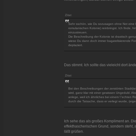
Zitat
Sehr sschön, wie Du sozusagen ohne Not eine Kt
romulanischen Kolonie) reinbringst. Ich finde, h
einzustreuen.
Die Beschreibung der Kolonie ist drastisch gen
wieso Du dann doch immer bagatelisierende For
deplaziert.
Das stimmt. Ich sollte das vieleicht dort änd
Zitat
Bei den Beschreibungen der zerstörten Stadt(te
wird, ganz klar mit einer gewissen Ungeduld. Abe
anlege, weil ich ähnliches bei einem \"echten 
durch die Tatsache, dass er verlegt wurde, (eigen
Ich sehe das als großes Kompliment an. Die 
effekthascherischen Grund, sondern steht, 
läßt grüßen.