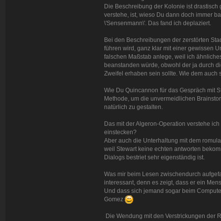
Die Beschreibung der Kolonie ist drastisc
verstehe, ist, wieso Du dann doch immer ba
\'Sensenmann\'. Das fand ich deplaziert.
Bei den Beschreibungen der zerstörten Stad
führen wird, ganz klar mit einer gewissen Un
falschen Maßstab anlege, weil ich ähnlich
beanstanden würde, obwohl der ja durch die 
Zweifel erhaben sein sollte. Wie dem auch s
Wie Du Quincannon für das Gespräch mit Ste
Methode, um die unvermeidlichen Brainstor
natürlich zu gestalten.
Das mit der Algeron-Operation verstehe ic
einstecken?
Aber auch die Unterhaltung mit dem romula
weil Stewart keine echten antworten bekommt
Dialogs bestriet sehr eigenständig ist.
Was mir beim Lesen zwischendurch aufgefall
interessant, denn es zeigt, dass er ein Mens
Und dass sich jemand sogar beim Computer 
Gomez
Die Wendung mit den Verstrickungen der Rom