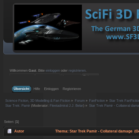
Willkommen
Gast
. Bitte
einloggen
oder
registrieren
.
Einloggen mit Benutzername, Passwort und Sitzungslänge
Übersicht
Hilfe
Einloggen
Registrieren
Science Fiction, 3D Modelling & Fan Fiction
»
Forum
»
FanFiction
»
Star Trek FanFictio
Star Trek: Pamir
(Moderator:
Fleetadmiral J.J. Belar
) »
Star Trek Pamir - Collateral dam
Seiten: [
1
]
Autor
Thema: Star Trek Pamir - Collateral damage (G