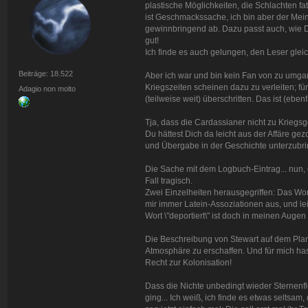
plastische Möglichkeiten, die Schlachten fat
ist Geschmackssache, ich bin aber der Mei
gewinnbringend ab. Dazu passt auch, wie D
gut!
Ich finde es auch gelungen, den Leser glei
Beiträge: 18.522
Aber ich war und bin kein Fan von zu umga
Kriegszeiten scheinen dazu zu verleiten; f
Adagio non molto
(teilweise weit) überschritten. Das ist (eb
Tja, dass die Cardassianer nicht zu Kriegsg
Du hättest Dich da leicht aus der Affäre ge
und Übergabe in der Geschichte unterzubri
Die Sache mit dem Logbuch-Eintrag... nun, da
Fall tragisch.
Zwei Einzelheiten herausgegriffen: Das Wort 
mir immer Latein-Assoziationen aus, und 
Wort \"deportiert\" ist doch in meinen Augen
Die Beschreibung von Stewart auf dem Planet
Atmosphäre zu erschaffen. Und für mich ha
Recht zur Kolonisation!
Dass die Nichte unbedingt wieder Sternenfl
ging... Ich weiß, ich finde es etwas seltsam,