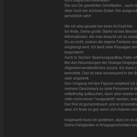
nicht tragischen Ausmaßen.
Die von Dir gewählten Schriftarten... auch ni
Aber noch ein schönes Detail: Die ausgesc
persönlich sehr!
Wo ich also gerade bei einer Art Fazit bin:
Ich finde, Deine große Stärke ist das Besc
Informationen, die man braucht um zu wisse
Du es nicht, sodass die eigene Fantasie s
eingeengt wird. Ich fand viele Passagen desw
begeistern!
Auch in Sachen Spannungsaufbau habe ich e
Bei den Abrundungen der Dialoge hingegen g
Allgemeinverständliches zurück. Ich muss z
beendete. Das ist zwar konsequent in der B
oder ungelenk.
Den Umgang mit den Figuren empfand ich a
meinem Geschmack zu viele Personen in der 
mittelfrisitig auftauchen, dann aber wiede
mMn nicht immer \"vorgestellt\" werden, br
Der Plot ist gut konstruiert, und er ist konst
aber ich finde es gut, wenn sich Autoren ei
Insgesamt muss ich gestehen, dass ich es
Deine Fähigkeiten in Kriegsgeschichten ein