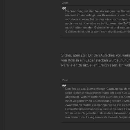
Zitat
Die Wendung mit den Verstrickungen der Romulaner
wie weit ich unbedingt den Pessimismus von Stew
sich doch in einer Zeit, in der alles noch schw
noch neu ist. Klar wäre es heftig, wenn der Tal
es sich eben um den Geheimdienst und zum and
Geheimdienst, der ja wohl nicht repräsentativ fü
Sicher, aber stell Dir den Aufschrei vor, w
von Köln in ein Lager stecken würde, nur u
Parallelen zu aktuellen Ereignissen. Ich woll
Zitat
Den Topos des Sternenflotten-Captains (auch we
seine Befehle hinwegsetzt, hätte ich aber nun w
abgenutzt. Warum sollte nicht auch mal ein Admi
einer wagnisreichen Entscheidung stehen? Also d
Zwar wird hierdurch ein Höhepunkt für die Gesch
Himmelfahrtskommandos in das Gebiet des Fein
Ich muss auch gestehen, dass dies zusammen m
war, warum der Lesegenuss ab diesem Zeitpunk