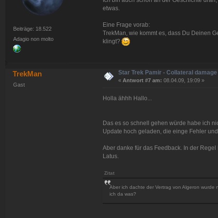
Ich bin auch schon an der Geschichte dran, 
etwas.
Eine Frage vorab:
Beiträge: 18.522
TrekMan, wie kommt es, dass Du Deinen Gesc
Adagio non molto
klingt?
Star Trek Pamir - Collateral damage
TrekMan
«
Antwort #7 am:
08.04.09, 19:09 »
Gast
Holla ähhh Hallo...
Das es so schnell gehen würde habe ich ni
Update hoch geladen, die einge Fehler un
Aber danke für das Feedback. In der Rege
Latus.
Zitat
Aber ich dachte der Vertrag von Algeron wurde
ich da was?