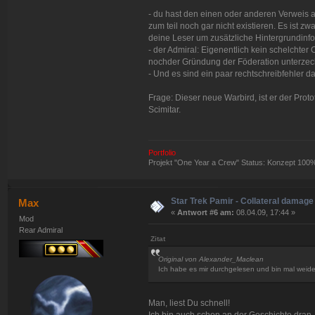
- du hast den einen oder anderen Verweis
zum teil noch gar nicht existieren. Es ist z
deine Leser um zusätzliche Hintergrundinfo
- der Admiral: Eigenentlich kein schelchter
nochder Gründung der Föderation unterzec
- Und es sind ein paar rechtschreibfehler da
Frage: Dieser neue Warbird, ist er der Prot
Scimitar.
Portfolio
Projekt "One Year a Crew" Status: Konzept 100
Star Trek Pamir - Collateral damage
Max
«
Antwort #6 am:
08.04.09, 17:44 »
Mod
Rear Admiral
Zitat
Original von Alexander_Maclean
Ich habe es mir durchgelesen und bin mal weider
Man, liest Du schnell!