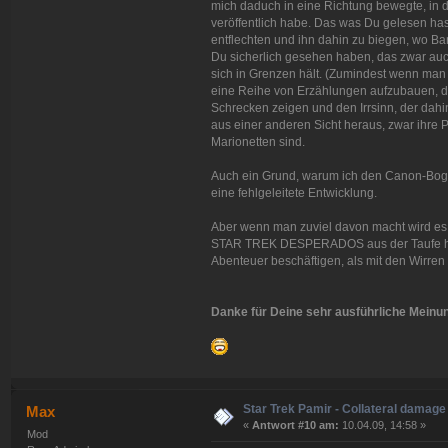
mich daduch in eine Richtung bewegte, in di
veröffentlich habe. Das was Du gelesen has
entflechten und ihn dahin zu biegen, wo Ban
Du sicherlich gesehen haben, das zwar auch 
sich in Grenzen hält. (Zumindest wenn man d
eine Reihe von Erzählungen aufzubauen, die
Schrecken zeigen und den Irrsinn, der dahin
aus einer anderen Sicht heraus, zwar ihre P
Marionetten sind.
Auch ein Grund, warum ich den Canon-Bogen
eine fehlgeleitete Entwicklung.
Aber wenn man zuviel davon macht wird es 
STAR TREK DESPERADOS aus der Taufe hebe
Abenteuer beschäftigen, als mit den Wirren
Danke für Deine sehr ausführliche Meinung
Star Trek Pamir - Collateral damage
Max
«
Antwort #10 am:
10.04.09, 14:58 »
Mod