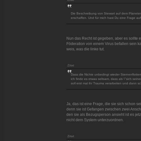
Die Beschreibung von Stewart auf dem Planeten g
erschaffen. Und für mich hast Du eine Frage au
Nun das Recht ist gegeben, aber es sollte ei
Föderation von einem Virus befallen sein k
weis, was die linke tut.
Zitat
Dass die Nichte unbedingt wieder Sternenflotten
ich finde es etwas seltsam, dass als \"sich seine
soll erst mal ihr Trauma verarbeiten und dann sch
Ja, das ist eine Frage, die sie sich schon se
denn sie ist Gefangen zwischen zwei Anschun
den sie als Bezugsperson ansieht ist es jet
nicht dem System unterzuordnen.
Zitat