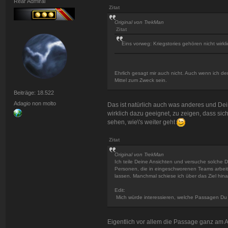
Rear Admiral
Zitat
Original von TrekMan
Zitat
Eins vorweg: Kriegstories gehören nicht wirkl
Ehrlich gesagt mir auch nicht. Auch wenn ich de
Mittel zum Zweck sein.
Beiträge: 18.522
Adagio non molto
Das ist natürlich auch was anderes und Dei
wirklich dazu geeignet, zu zeigen, dass sic
sehen, wie\'s weiter geht
Zitat
Original von TrekMan
Ich teile Deine Ansichten und versuche solche D
Personen, die in eingeschworenen Teams arbeite
lassen. Manchmal schiese ich über das Ziel hina
Edit:
Mich würde interessieren, welche Passagen Du 
Eigentlich vor allem die Passage ganz am A