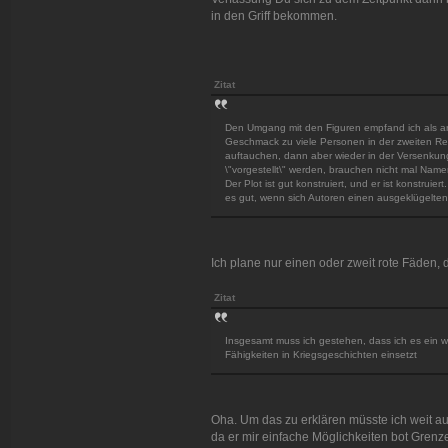
in den Griff bekommen.
Zitat
Den Umgang mit den Figuren empfand ich als a
Geschmack zu viele Personen in der zweiten Reihe 
auftauchen, dann aber wieder in der Versenku
\"vorgestellt\" werden, brauchen nicht mal Namen
Der Plot ist gut konstruiert, und er ist konstruier
es gut, wenn sich Autoren einen ausgeklügelten
Ich plane nur einen oder zweit rote Fäden, 
Zitat
Insgesamt muss ich gestehen, dass ich es ein
Fähigkeiten in Kriegsgeschichten einsetzt
Oha. Um das zu erklären müsste ich weit a
da er mir einfache Möglichkeiten bot Grenze