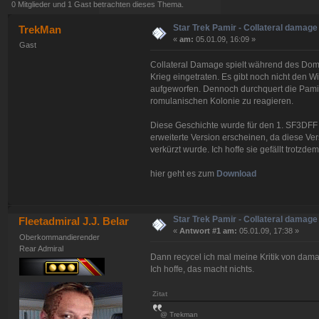
0 Mitglieder und 1 Gast betrachten dieses Thema.
Star Trek Pamir - Collateral damage
TrekMan
«
am:
05.01.09, 16:09 »
Gast
Collateral Damage spielt während des Domi
Krieg eingetraten. Es gibt noch nicht den W
aufgeworfen. Dennoch durchquert die Pamir 
romulanischen Kolonie zu reagieren.
Diese Geschichte wurde für den 1. SF3DFF 
erweiterte Version erscheinen, da diese Ve
verkürzt wurde. Ich hoffe sie gefällt trotzdem
hier geht es zum
Download
Star Trek Pamir - Collateral damage
Fleetadmiral J.J. Belar
«
Antwort #1 am:
05.01.09, 17:38 »
Oberkommandierender
Rear Admiral
Dann recycel ich mal meine Kritik von dama
Ich hoffe, das macht nichts.
Zitat
@ Trekman