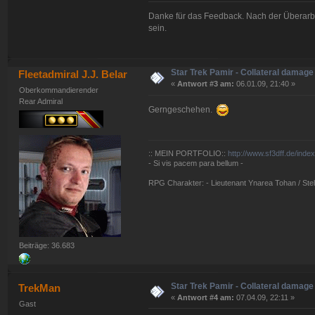
Danke für das Feedback. Nach der Überarbe
sein.
Star Trek Pamir - Collateral damage
Fleetadmiral J.J. Belar
«
Antwort #3 am:
06.01.09, 21:40 »
Oberkommandierender
Rear Admiral
Gerngeschehen.
:: MEIN PORTFOLIO::
http://www.sf3dff.de/inde
- Si vis pacem para bellum -
RPG Charakter: - Lieutenant Ynarea Tohan / Stell
Beiträge: 36.683
Star Trek Pamir - Collateral damage
TrekMan
«
Antwort #4 am:
07.04.09, 22:11 »
Gast