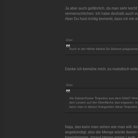
Ja aber auch gefährlich, da man sehr leicht
vermenschlichen. Ich habe deshalb auch vo
Aber Du hast richtig bemerkt, dass ich mir 
Zitat
Auch in der Höhle bleibst Du Deinem prägnanten Er
Danke ich bemühe mich, es realsitisch wir
Zitat
Als Salutschüsse Torpedos aus dem Orbit? Hmm, v
den Leuten auf der Oberfläche das ersparen. Im
kann man in diesen Kriegzeiten diese Torpedos 
Naja, das kann man sehen wie man will. Ab
angekündigt, also die Menge würde davon wi
hineinbringen, darauf stehen einige Leute.