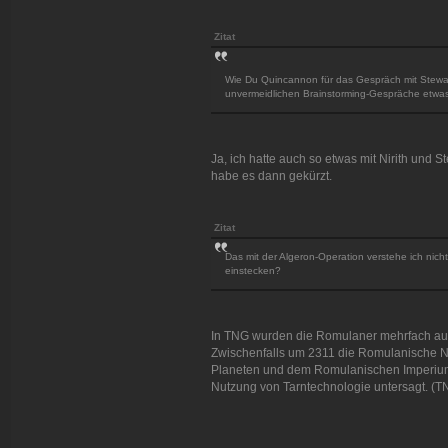
Zitat
Wie Du Quincannon für das Gespräch mit Stewart
unvermeidlichen Brainstorming-Gespräche etwas or
Ja, ich hatte auch so etwas mit Nirith und 
habe es dann gekürzt.
Zitat
Das mit der Algeron-Operation verstehe ich nic
einstecken?
In TNG wurden die Romulaner mehrfach aufg
Zwischenfalls um 2311 die Romulanische Ne
Planeten und dem Romulanischen Imperium 
Nutzung von Tarntechnologie untersagt. (TN