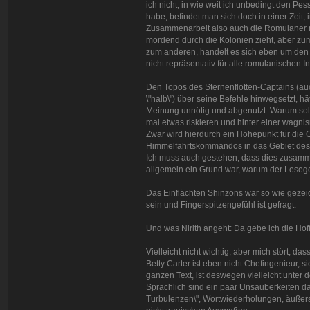
ich nicht, in wie weit ich unbedingt den Pes
habe, befindet man sich doch in einer Zeit, 
Zusammenarbeit also auch die Romulaner noc
mordend durch die Kolonien zieht, aber z
zum anderen, handelt es sich eben um den 
nicht repräsentativ für alle romulanischen I
Den Topos des Sternenflotten-Captains (au
\"halb\") über seine Befehle hinwegsetzt, hä
Meinung unnötig und abgenutzt. Warum soll
mal etwas riskieren und hinter einer wagnis
Zwar wird hierdurch ein Höhepunkt für die 
Himmelfahrtskommandos in das Gebiet des
Ich muss auch gestehen, dass dies zusamm
allgemein ein Grund war, warum der Leseg
Das Einflächten Shinzons war so wie gezei
sein und Fingerspitzengefühl ist gefragt.
Und was Nirith angeht: Da gebe ich die Hoffn
Vielleicht nicht wichtig, aber mich stört, da
Betty Carter ist eben nicht Chefingenieur, si
ganzen Text, ist deswegen vielleicht unter
Sprachlich sind ein paar Unsauberkeiten da
Turbulenzen\", Wortwiederholungen, äußerst