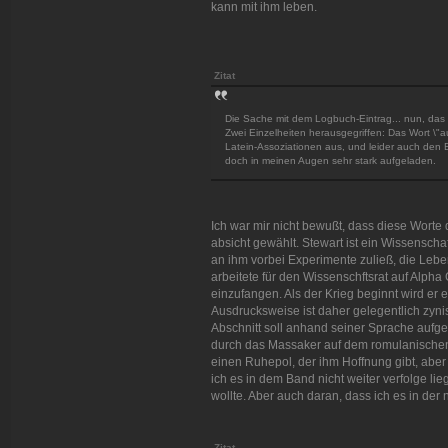
kann mit ihm leben.
Zitat
Die Sache mit dem Logbuch-Eintrag... nun, das fin
Zwei Einzelheiten herausgegriffen: Das Wort \"au
Latein-Assoziationen aus, und leider auch den 
doch in meinen Augen sehr stark aufgeladen.
Ich war mir nicht bewußt, dass diese Worte 
absicht gewählt. Stewart ist ein Wissenschaft
an ihm vorbei Experimente zuließ, die Leben
arbeitete für den Wissenschftsrat auf Alpha
einzufangen. Als der Krieg beginnt wird er
Ausdrucksweise ist daher gelegentlich zyni
Abschnitt soll anhand seiner Sprache aufge
durch das Massaker auf dem romulanischen 
einen Ruhepol, der ihm Hoffnung gibt, aber 
ich es in dem Band nicht weiter verfolge l
wollte. Aber auch daran, dass ich es in der
Zitat