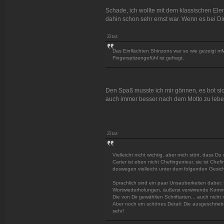
Schade, ich wollte mit dem klassischen Ele
dahin schon sehr ernst war. Wenn es bei Dir 
Zitat
Das Einflächten Shinzons war so wie gezeigt m
Fingerspitzengefühl ist gefragt.
Den Spaß musste ich mir gönnen, es bot sich
auch immer besser nach dem Motto zu leben
Zitat
Vielleicht nicht wichtig, aber mich stört, dass D
Carter ist eben nicht Chefingenieur, sie ist Chef
deswegen vielleicht unter dem folgenden Gesich
Sprachlich sind ein paar Unsauberkeiten dabei:
Wortwiederholungen, äußerst verwirrende Komma-F
Die von Dir gewählten Schriftarten... auch nicht 
Aber noch ein schönes Detail: Die ausgeschrieb
sehr!