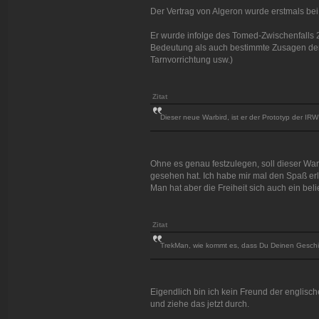
Der Vertrag von Algeron wurde erstmals be
Er wurde infolge des Tomed-Zwischenfalls 23
Bedeutung als auch bestimmte Zusagen der
Tarnvorrichtung usw.)
Zitat
Dieser neue Warbird, ist er der Prototyp der IRW
Ohne es genau festzulegen, soll dieser War
gesehen hat. Ich habe mir mal den Spaß e
Man hat aber die Freiheit sich auch ein be
Zitat
TrekMan, wie kommt es, dass Du Deinen Geschicht
Eigendlich bin ich kein Freund der englisc
und ziehe das jetzt durch.