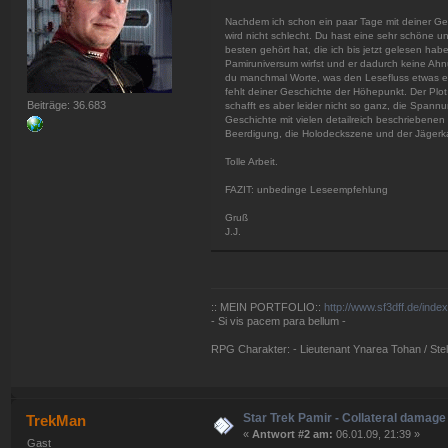
Nachdem ich schon ein paar Tage mit deiner Gesc
wird nicht schlecht. Du hast eine sehr schöne u
besten gehört hat, die ich bis jetzt gelesen hab
Pamiruniversum wirfst und er dadurch keine Ahn
du manchmal Worte, was den Lesefluss etwas ers
fehlt deiner Geschichte der Höhepunkt. Der Plo
Beiträge: 36.683
schafft es aber leider nicht so ganz, die Span
Geschichte mit vielen detailreich beschriebenen 
Beerdigung, die Holodeckszene und der Jägerk
Tolle Arbeit.
FAZIT: unbedinge Leseempfehlung
Gruß
J.J.
:: MEIN PORTFOLIO::
http://www.sf3dff.de/inde
- Si vis pacem para bellum -
RPG Charakter: - Lieutenant Ynarea Tohan / Stell
Star Trek Pamir - Collateral damage
TrekMan
«
Antwort #2 am:
06.01.09, 21:39 »
Gast