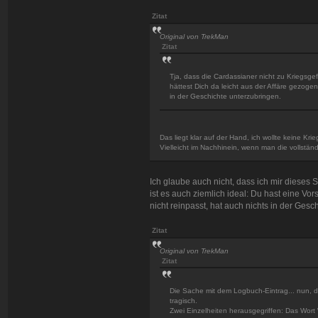
Zitat
Original von TrekMan
Zitat
Tja, dass die Cardassianer nicht zu Kriegsge
hättest Dich da leicht aus der Affäre gezoge
in der Geschichte unterzubringen.
Das liegt klar auf der Hand, ich wollte keine Kri
Vielleicht im Nachhinein, wenn man die vollständ
Ich glaube auch nicht, dass ich mir dieses 
ist es auch ziemlich ideal: Du hast eine Vo
nicht reinpasst, hat auch nichts in der Gesc
Zitat
Original von TrekMan
Zitat
Die Sache mit dem Logbuch-Eintrag... nun, das 
tragisch.
Zwei Einzelheiten herausgegriffen: Das Wort \