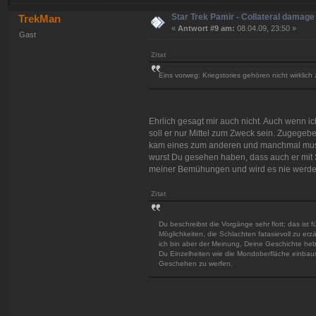
Star Trek Pamir - Collateral damage
TrekMan
«
Antwort #9 am:
08.04.09, 23:50 »
Gast
Zitat
Eins vorweg: Kriegstories gehören nicht wirklich
Ehrlich gesagt mir auch nicht. Auch wenn i
soll er nur Mittel zum Zweck sein. Zugegebe
kam eines zum anderen und manchmal muss
wurst Du gesehen haben, dass auch er mit Sz
meiner Bemühungen und wird es nie werde
Zitat
Du beschreibst die Vorgänge sehr flott; das ist 
Möglichkeiten, die Schlachten fatasievoll zu erz
ich bin aber der Meinung, Deine Geschichte heb
Du Einzelheiten wie die Mondoberfläche einbaust
Geschehen zu werfen.