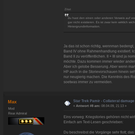
Zitat
du hast den einen oder anderen Verweis auf v
gar nicht existieren. Es ist zwar kein wirklich w
Hintergrundinformation.
Ja das ist schon richtig, wennman bedengt, d
Band IV ohne Rahmenhandlung existiert. I
Band II zu veröffentlichen. II + III sind ja n
möchte. Dazu kommen immer wieder ander
Aber ich gelobe Besserung. Aber wenn man
HP auch in die Storievorschauen hinein se
nur neugierig machen. Die Kenntnis des Ro
soetwas immer zu vermeiden.
Star Trek Pamir - Collateral damage
Max
«
Antwort #8 am:
08.04.09, 21:13 »
Mod
Rear Admiral
Eins vorweg: Kriegstories gehören nicht wi
Einfach am Text-Lesen geschrieben:
Du beschreibst die Vorgänge sehr flott; das 