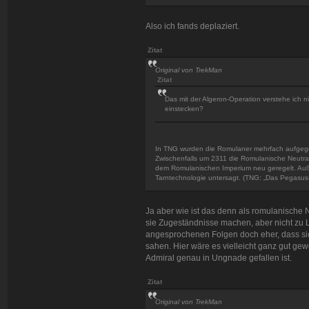
Also ich fands deplaziert.
Zitat
Original von TrekMan
Zitat
Das mit der Algeron-Operation verstehe ich 
einstecken?
In TNG wurden die Romulaner mehrfach aufgegrif
Zwischenfalls um 2311 die Romulanische Neutra
dem Romulanischen Imperium neu geregelt. Auße
Tarntechnologie untersagt. (TNG: „Das Pegasus-P
Ja aber wie ist das denn als romulanische 
sie Zugeständnisse machen, aber nicht zu L
angesprochenen Folgen doch eher, dass sic
sahen. Hier wäre es vielleicht ganz gut ge
Admiral genau in Ungnade gefallen ist.
Zitat
Original von TrekMan