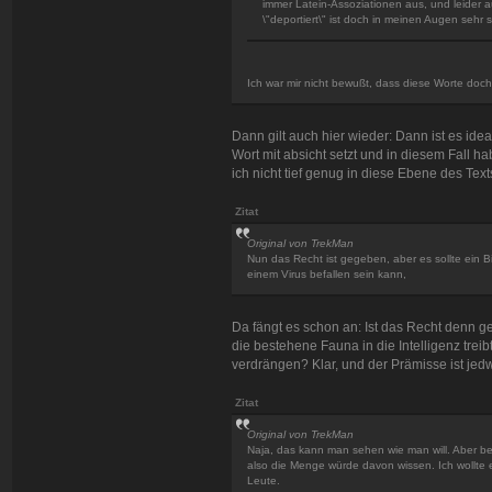
immer Latein-Assoziationen aus, und leide
\"deportiert\" ist doch in meinen Augen sehr 
Ich war mir nicht bewußt, dass diese Worte doch
Dann gilt auch hier wieder: Dann ist es ide
Wort mit absicht setzt und in diesem Fall ha
ich nicht tief genug in diese Ebene des Te
Zitat
Original von TrekMan
Nun das Recht ist gegeben, aber es sollte ein Bi
einem Virus befallen sein kann,
Da fängt es schon an: Ist das Recht denn g
die bestehene Fauna in die Intelligenz trei
verdrängen? Klar, und der Prämisse ist je
Zitat
Original von TrekMan
Naja, das kann man sehen wie man will. Aber b
also die Menge würde davon wissen. Ich wollte e
Leute.