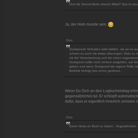
Und die Sternenflotte streicht Mittel? Das ist da
Ja, der Hieb musste sein.
Zitat
Godspeeds Verhalten wirkt wirklich, als sei e
scheint es auch mir etwas überzogen. Aber zu mi
mit der Verantwortung und der einen zugewiese
Godspeed sollte nicht einfach aufgeben, auf d
geben und wenn Godspeed die eigene Rolle nicht 
Befehle befolgt fast schon geebnet...
Wenn Du Dich an den Logbucheintrag erinne
gegensätzliches tut. Er schlüpft automatisch
dafür, dass er eigentlich innerlich zerissen is
Zitat
Einen Horta an Bord zu haben.. Ungewöhnlich, a