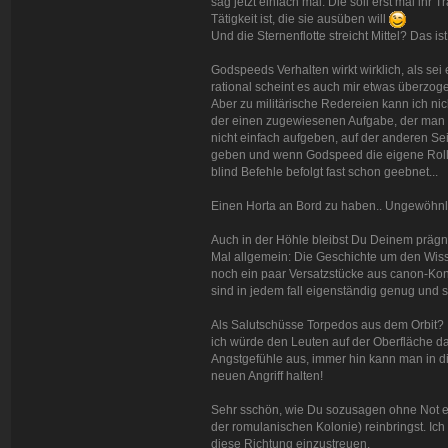
sag jetzt einfach mal: Die soll erst mal ih
Tätigkeit ist, die sie ausüben will
Und die Sternenflotte streicht Mittel? Das i
Godspeeds Verhalten wirkt wirklich, als s
rational scheint es auch mir etwas überzog
Aber zu militärische Redereien kann ich ni
der einen zugewiesenen Aufgabe, der man s
nicht einfach aufgeben, auf der anderen S
geben und wenn Godspeed die eigene Rolle ni
blind Befehle befolgt fast schon geebnet...
Einen Horta an Bord zu haben.. Ungewöhnli
Auch in der Höhle bleibst Du Deinem prägnant
Mal allgemein: Die Geschichte um den Wisse
noch ein paar Versatzstücke aus canon-Kon
sind in jedem fall eigenständig genug und 
Als Salutschüsse Torpedos aus dem Orbit? H
ich würde den Leuten auf der Oberfläche da
Angstgefühle aus, immer hin kann man in d
neuen Angriff halten!
Sehr sschön, wie Du sozusagen ohne Not ein
der romulanischen Kolonie) reinbringst. Ich 
diese Richtung einzustreuen.