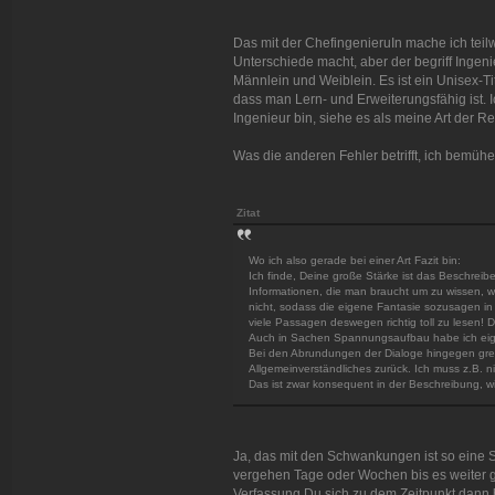
Das mit der ChefingenieruIn mache ich teilwe
Unterschiede macht, aber der begriff Inge
Männlein und Weiblein. Es ist ein Unisex-Tit
dass man Lern- und Erweiterungsfähig ist. 
Ingenieur bin, siehe es als meine Art der Re
Was die anderen Fehler betrifft, ich bemühe
Zitat
Wo ich also gerade bei einer Art Fazit bin:
Ich finde, Deine große Stärke ist das Beschrei
Informationen, die man braucht um zu wissen, w
nicht, sodass die eigene Fantasie sozusagen in
viele Passagen deswegen richtig toll zu lesen! Da
Auch in Sachen Spannungsaufbau habe ich eigen
Bei den Abrundungen der Dialoge hingegen greif
Allgemeinverständliches zurück. Ich muss z.B. 
Das ist zwar konsequent in der Beschreibung, wi
Ja, das mit den Schwankungen ist so eine 
vergehen Tage oder Wochen bis es weiter g
Verfassung Du sich zu dem Zeitpunkt dann 