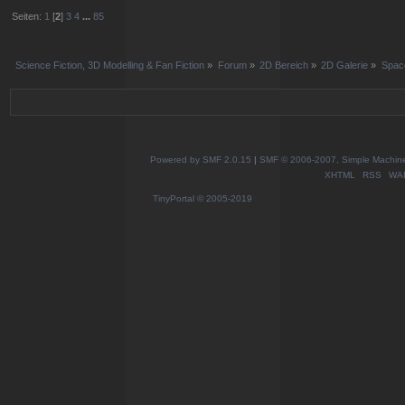
Seiten:
1
[
2
]
3
4
...
85
Science Fiction, 3D Modelling & Fan Fiction
»
Forum
»
2D Bereich
»
2D Galerie
»
Space
Powered by SMF 2.0.15
|
SMF © 2006-2007, Simple Machines
XHTML
RSS
WA
TinyPortal
© 2005-2019