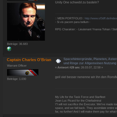
Unity One schwebt zu basteln?
:: MEIN PORTFOLIO::
http://www.sf3dff.de/inde
- Si vis pacem para bellum -
RPG Charakter: - Lieutenant Ynarea Tohan / Stell
Beiträge: 36.683
Spacehintergründe, Planeten, Aster
Captain Charles O'Brian
und Ringe zur Allgemeinen Nutzung 
Warrant Officer
«
Antwort #29 am:
26.03.07, 22:58 »
geil viel besser nenenne wir ihn den Ronsfi
Beiträge: 1.030
My Life for the Task Force and Starfleet
Jean Luc Picard for the Chiefadmiral
\"I will not sacrifice the Executor. We\'ve made
space, and we fall back. They assimilate entire w
far, no further! And I will make them pay for what 