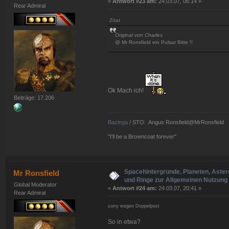
«
Antwort #23 am:
24.03.07, 06:14 »
Rear Admiral
Zitat
Original von Charles
@ Mr Ronsfield ein Pulsar Bitte !!
Ok Mach ich!
Beiträge: 17.206
Bazinga
/ STO: Angus Ronsfield@MrRonsfield
"I'll be a Browncoat forever"
Spacehintergründe, Planeten, Aster
Mr Ronsfield
und Ringe zur Allgemeinen Nutzung 
Global Moderator
«
Antwort #24 am:
24.03.07, 20:41 »
Rear Admiral
sorry wegen Doppelpost
So in etwa?