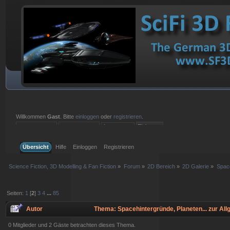
Willkommen
Gast
. Bitte
einloggen
oder
registrieren
.
Einloggen mit Benutzername, Passwort und Sitzungslänge
Übersicht
Hilfe
Einloggen
Registrieren
Science Fiction, 3D Modelling & Fan Fiction
»
Forum
»
2D Bereich
»
2D Galerie
»
Space
Seiten:
1
[
2
]
3
4
...
85
Autor
Thema: Spacehintergründe, Planeten... zur Al
0 Mitglieder und 2 Gäste betrachten dieses Thema.