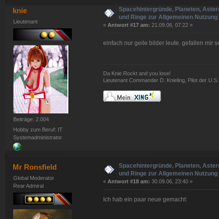
Spacehintergründe, Planeten, Aster
knie
und Ringe zur Allgemeinen Nutzung 
Lieutenant
«
Antwort #17 am:
21.09.06, 07:22 »
einfach nur geile bilder leute. gefallen mir s
Da Knie Rockt and you lose!
Lieutenant Commander D. Knieling, Pilot der U.
Beiträge: 2.004
Hobby zum Beruf: IT
Systemadministrator
Spacehintergründe, Planeten, Aster
Mr Ronsfield
und Ringe zur Allgemeinen Nutzung 
Global Moderator
«
Antwort #18 am:
30.09.06, 23:40 »
Rear Admiral
Ich hab ein paar neue gemacht: