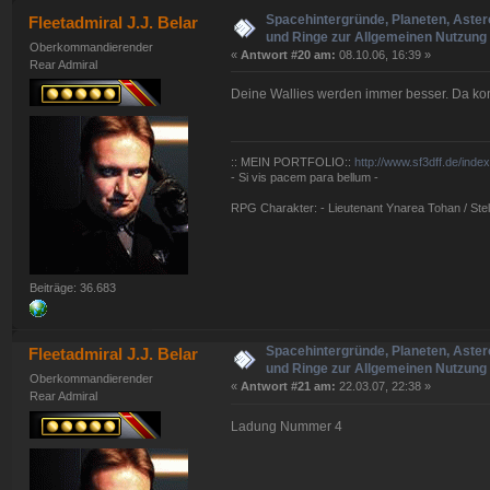
Spacehintergründe, Planeten, Aster
Fleetadmiral J.J. Belar
und Ringe zur Allgemeinen Nutzung 
Oberkommandierender
«
Antwort #20 am:
08.10.06, 16:39 »
Rear Admiral
Deine Wallies werden immer besser. Da komm
:: MEIN PORTFOLIO::
http://www.sf3dff.de/inde
- Si vis pacem para bellum -
RPG Charakter: - Lieutenant Ynarea Tohan / Stell
Beiträge: 36.683
Spacehintergründe, Planeten, Aster
Fleetadmiral J.J. Belar
und Ringe zur Allgemeinen Nutzung 
Oberkommandierender
«
Antwort #21 am:
22.03.07, 22:38 »
Rear Admiral
Ladung Nummer 4