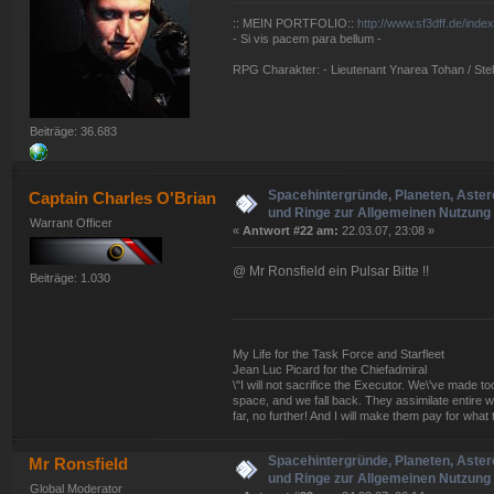
:: MEIN PORTFOLIO::
http://www.sf3dff.de/inde
- Si vis pacem para bellum -
RPG Charakter: - Lieutenant Ynarea Tohan / Stell
Beiträge: 36.683
Spacehintergründe, Planeten, Aster
Captain Charles O'Brian
und Ringe zur Allgemeinen Nutzung 
Warrant Officer
«
Antwort #22 am:
22.03.07, 23:08 »
@ Mr Ronsfield ein Pulsar Bitte !!
Beiträge: 1.030
My Life for the Task Force and Starfleet
Jean Luc Picard for the Chiefadmiral
\"I will not sacrifice the Executor. We\'ve made
space, and we fall back. They assimilate entire w
far, no further! And I will make them pay for what 
Spacehintergründe, Planeten, Aster
Mr Ronsfield
und Ringe zur Allgemeinen Nutzung 
Global Moderator