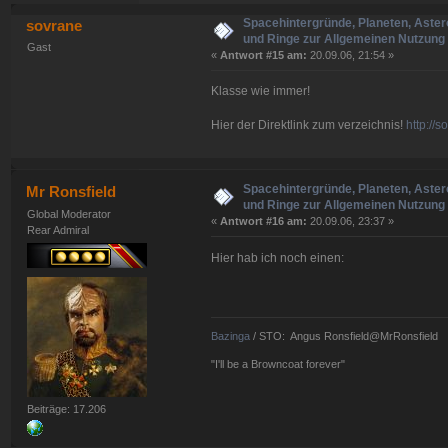
Spacehintergründe, Planeten, Aster
sovrane
und Ringe zur Allgemeinen Nutzung 
Gast
«
Antwort #15 am:
20.09.06, 21:54 »
Klasse wie immer!
Hier der Direktlink zum verzeichnis!
http://
Spacehintergründe, Planeten, Aster
Mr Ronsfield
und Ringe zur Allgemeinen Nutzung 
Global Moderator
«
Antwort #16 am:
20.09.06, 23:37 »
Rear Admiral
Hier hab ich noch einen:
Bazinga
/ STO: Angus Ronsfield@MrRonsfield
"I'll be a Browncoat forever"
Beiträge: 17.206