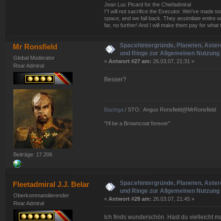
Jean Luc Picard for the Chiefadmiral
\"I will not sacrifice the Executor. We\'ve made
space, and we fall back. They assimilate entire w
far, no further! And I will make them pay for what 
Spacehintergründe, Planeten, Aster
Mr Ronsfield
und Ringe zur Allgemeinen Nutzung 
Global Moderator
«
Antwort #27 am:
26.03.07, 21:31 »
Rear Admiral
Besser?
Bazinga
/ STO: Angus Ronsfield@MrRonsfield
"I'll be a Browncoat forever"
Beiträge: 17.206
Spacehintergründe, Planeten, Aster
Fleetadmiral J.J. Belar
und Ringe zur Allgemeinen Nutzung 
Oberkommandierender
«
Antwort #28 am:
26.03.07, 21:45 »
Rear Admiral
Ich finds wunderschön. Hast du vielleicht m