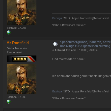
Bazinga
/ STO: Angus Ronsfield@MrRonsfield
"I'll be a Browncoat forever"
Beiträge: 17.206
Spacehintergründe, Planeten, Aster
Mr Ronsfield
und Ringe zur Allgemeinen Nutzung 
Global Moderator
«
Antwort #19 am:
07.10.06, 23:00 »
Rear Admiral
Und mal wieder 2 neue:
Ich nehm aber auch gerne \"bestellungen\"
Bazinga
/ STO: Angus Ronsfield@MrRonsfield
Beiträge: 17.206
"I'll be a Browncoat forever"