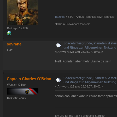
Bazinga
/ STO: Angus Ronsfield@MrRonsfield
"I'll be a Browncoat forever"
Beiträge: 17.206
Spacehintergründe, Planeten, Aster
sovrane
und Ringe zur Allgemeinen Nutzung 
Gast
«
Antwort #25 am:
25.03.07, 19:03 »
Nett. Könnten aber mehr Sterne da sein
Spacehintergründe, Planeten, Aster
Captain Charles O'Brian
und Ringe zur Allgemeinen Nutzung 
Warrant Officer
«
Antwort #26 am:
25.03.07, 20:02 »
schon cool aber könnte etwas farbenprächtige
Beiträge: 1.030
My Life for the Task Force and Starfleet