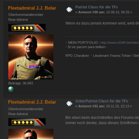
Patriot Class für die TFs
Fleetadmiral J.J. Belar
«
Antwort #30 am:
10.08.10, 06:25 »
Oberkommandierender
Rear Admiral
Wenn es dazu jemals kommen wird, wird die
:: MEIN PORTFOLIO::
http://www.sf3dff.de/inde
- Si vis pacem para bellum -
RPG Charakter: - Lieutenant Ynarea Tohan / Stell
Beiträge: 36.683
Antw:Patriot Class für die TFs
Fleetadmiral J.J. Belar
«
Antwort #31 am:
19.11.15, 22:13 »
Oberkommandierender
Rear Admiral
Bin eben beim durchstreifen des Forums üb
immer noch denke, dass dieses Schiffchen e