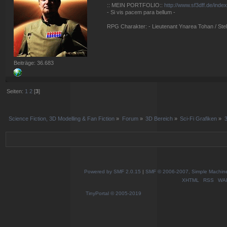
:: MEIN PORTFOLIO::
http://www.sf3dff.de/inde
- Si vis pacem para bellum -
RPG Charakter: - Lieutenant Ynarea Tohan / Stell
Beiträge: 36.683
Seiten:
1
2
[
3
]
Science Fiction, 3D Modelling & Fan Fiction
»
Forum
»
3D Bereich
»
Sci-Fi Grafiken
»
Powered by SMF 2.0.15
|
SMF © 2006-2007, Simple Machines
XHTML
RSS
WA
TinyPortal
© 2005-2019