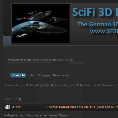
Willkommen
Gast
. Bitte
einloggen
oder
registrieren
.
Einloggen mit Benutzername, Passwort und Sitzungslänge
Übersicht
Hilfe
Einloggen
Registrieren
Science Fiction, 3D Modelling & Fan Fiction
»
Forum
»
3D Bereich
»
Sci-Fi Grafiken
»
Seiten:
1
2
[
3
]
Autor
Thema: Patriot Class für die TFs (Gelesen 4969
0 Mitglieder und 1 Gast betrachten dieses Thema.