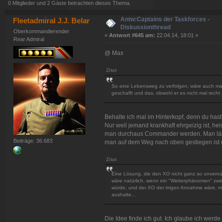
0 Mitglieder und 2 Gäste betrachten dieses Thema.
Antw:Captains der Taskforces -
Fleetadmiral J.J. Belar
Diskussionthread
Oberkommandierender
«
Antwort #645 am:
22.04.14, 18:01 »
Rear Admiral
@ Max
Zitat
So eine Lebensweg zu verfolgen, wäre auch ma
geschafft und das, obwohl er es nicht mal recht
Behalte ich mal im Hinterkopf, denn du hast 
Nur weil jemand krankhaft ehrgeizig ist, hei
man durchaus Commander werden. Man lässt
Beiträge: 36.683
man auf dem Weg nach oben gestiegen ist un
Zitat
Eine Lösung, die den XO nicht ganz so unvernünfti
wäre natürlich, wenn ein "Wetterphänomen" zwi
würde, und der XO der irrigen Annahme wäre, ma
aushalte...
Die Idee finde ich gut. Ich glaube ich wer