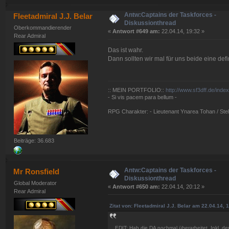
Antw:Captains der Taskforces -
Fleetadmiral J.J. Belar
Diskussionthread
Oberkommandierender
«
Antwort #649 am:
22.04.14, 19:32 »
Rear Admiral
Das ist wahr.
Dann sollten wir mal für uns beide eine def
:: MEIN PORTFOLIO::
http://www.sf3dff.de/inde
- Si vis pacem para bellum -
RPG Charakter: - Lieutenant Ynarea Tohan / Stell
Beiträge: 36.683
Antw:Captains der Taskforces -
Mr Ronsfield
Diskussionthread
Global Moderator
«
Antwort #650 am:
22.04.14, 20:12 »
Rear Admiral
Zitat von: Fleetadmiral J.J. Belar am 22.04.14, 
EDIT: Hab die DA nochmal überarbeitet. Inkl. 