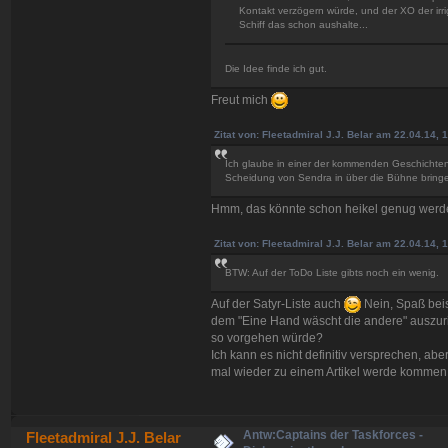
Kontakt verzögern würde, und der XO der irr
Schiff das schon aushalte...
Die Idee finde ich gut.
Freut mich
Zitat von: Fleetadmiral J.J. Belar am 22.04.14, 
Ich glaube in einer der kommenden Geschichten
Scheidung von Sendra in über die Bühne bring
Hmm, das könnte schon heikel genug wer
Zitat von: Fleetadmiral J.J. Belar am 22.04.14, 
BTW: Auf der ToDo Liste gibts noch ein wenig.
Auf der Satyr-Liste auch
Nein, Spaß beis
dem "Eine Hand wäscht die andere" auszuri
so vorgehen würde?
Ich kann es nicht definitiv versprechen, a
mal wieder zu einem Artikel werde komme
Antw:Captains der Taskforces -
Fleetadmiral J.J. Belar