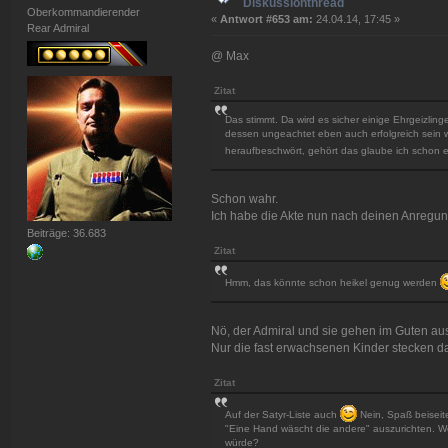
Diskussionthread
Oberkommandierender
«
Antwort #653 am:
24.04.14, 17:45 »
Rear Admiral
@ Max
Zitat
Das stimmt. Da wird es sicher einige Ehrgeizlin
dessen ungeachtet eben auch erfolgreich sein 
heraufbeschwört, gehört das glaube ich schon eh
Schon wahr.
Ich habe die Akte nun nach deinen Anregun
Beiträge: 36.683
Zitat
Hmm, das könnte schon heikel genug werden
Nö, der Admiral und sie gehen im Guten au
Nur die fast erwachsenen Kinder stecken d
Zitat
Auf der Satyr-Liste auch
Nein, Spaß beiseit
"Eine Hand wäscht die andere" auszurichten. W
würde?