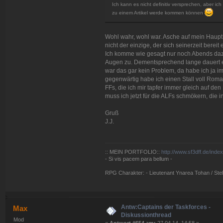
Ich kann es nicht definitiv versprechen, aber 
zu einem Artikel werde kommen können
Wohl wahr, wohl war. Asche auf mein Haupt u
nicht der einzige, der sich seinerzeit berei
Ich komme wie gesagt nur noch Abends dazu
Augen zu. Dementsprechend lange dauert es,
war das gar kein Problem, da habe ich ja 
gegenwärtig habe ich einen Stall voll Roman
FFs, die ich mir tapfer immer gleich auf d
muss ich jetzt für die ALFs schmökern, die
Gruß
J.J.
:: MEIN PORTFOLIO::
http://www.sf3dff.de/inde
- Si vis pacem para bellum -
RPG Charakter: - Lieutenant Ynarea Tohan / Stell
Antw:Captains der Taskforces -
Max
Diskussionthread
Mod