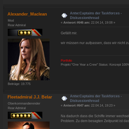
Antw:Captains der Taskforces -
Alexander_Maclean
Diskussionthread
Mod
«
Antwort #646 am:
22.04.14, 19:08 »
Rear Admiral
Gefällt mir.
wir müssen nur aufpassen, dass wir nicht zu
Portfolio
Projekt "One Year a Crew" Status: Konzept 100
Beiträge: 19.775
Antw:Captains der Taskforces -
Fleetadmiral J.J. Belar
Diskussionthread
Oberkommandierender
«
Antwort #647 am:
22.04.14, 19:23 »
Rear Admiral
Na dadurch dass die Schiffe immer wechseln u
Problem. Zu dem besagten Zeitpunkt ist das 