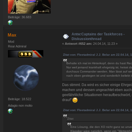
Beiträge: 36.683
Antw:Captains der Taskforces -
Max
Diskussionthread
Mod
«
Antwort #652 am:
24.04.14, 11:23 »
Rear Admiral
Zitat von: Fleetadmiral J.J. Belar am 22.04.14, 
Behalte ich mal im Hinterkopf, denn du hast Rech
Nur weil jemand krankhaft ehrgeizig ist, heisst 
durchaus Commander werden. Man lässt auf sei
nach oben gestiegen ist und sonderlich beliebt i
Das stimmt. Da wird es sicher einige Ehrgei
machen und dessen ungeachtet eben auch e
geefährlilche Situationen heraufbeschwört, 
Beiträge: 18.522
drauf"
Adagio non molto
Zitat von: Fleetadmiral J.J. Belar am 22.04.14, 
Zitat
Eine Lösung, die den XO nicht ganz so unvernün
Klassiker wäre natürlich, wenn ein "Wetterp