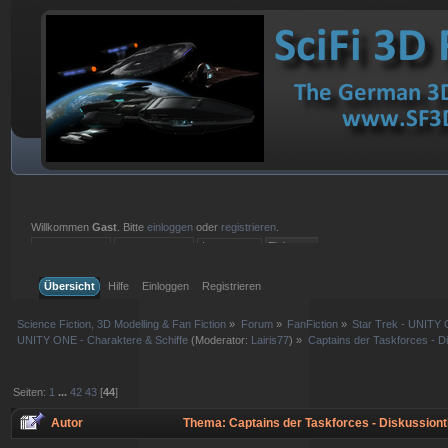
Willkommen
Gast
. Bitte
einloggen
oder
registrieren
.
Einloggen mit Benutzername, Passwort und Sitzungslänge
Übersicht
Hilfe
Einloggen
Registrieren
Science Fiction, 3D Modelling & Fan Fiction
»
Forum
»
FanFiction
»
Star Trek - UNITY 
UNITY ONE - Charaktere & Schiffe
(Moderator:
Lairis77
) »
Captains der Taskforces - D
Seiten:
1
...
42
43
[
44
]
Autor
Thema: Captains der Taskforces - Diskussion