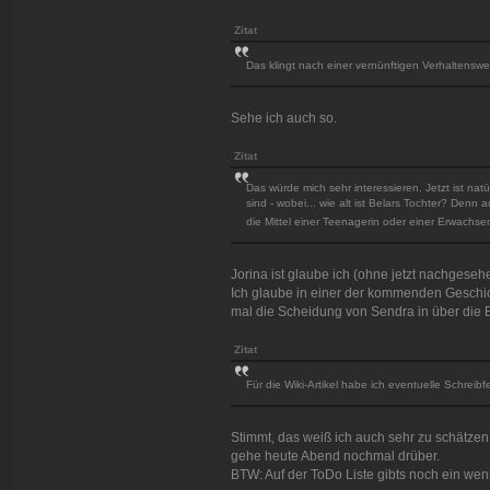
Zitat
Das klingt nach einer vernünftigen Verhaltensw
Sehe ich auch so.
Zitat
Das würde mich sehr interessieren. Jetzt ist na
sind - wobei... wie alt ist Belars Tochter? Denn 
die Mittel einer Teenagerin oder einer Erwach
Jorina ist glaube ich (ohne jetzt nachgese
Ich glaube in einer der kommenden Geschic
mal die Scheidung von Sendra in über die 
Zitat
Für die Wiki-Artikel habe ich eventuelle Schr
Stimmt, das weiß ich auch sehr zu schätzen
gehe heute Abend nochmal drüber.
BTW: Auf der ToDo Liste gibts noch ein wen