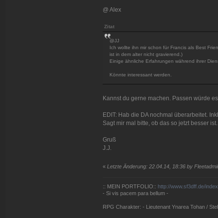
@ Alex
Zitat
@JJ
Ich wollte ihn mir schon für Francis als Best Frie
ist in dem alter nicht gravierend.)
Einige ähnliche Erfahrungen während ihrer Die
Könnte interessant werden.
Kannst du gerne machen. Passen würde es i
EDIT: Hab die DA nochmal überarbeitet. In
Sagt mir mal bitte, ob das so jetzt besser ist.
Gruß
J.J.
«
Letzte Änderung: 22.04.14, 18:36 by Fleetadmir
:: MEIN PORTFOLIO::
http://www.sf3dff.de/inde
- Si vis pacem para bellum -
RPG Charakter: - Lieutenant Ynarea Tohan / Stell