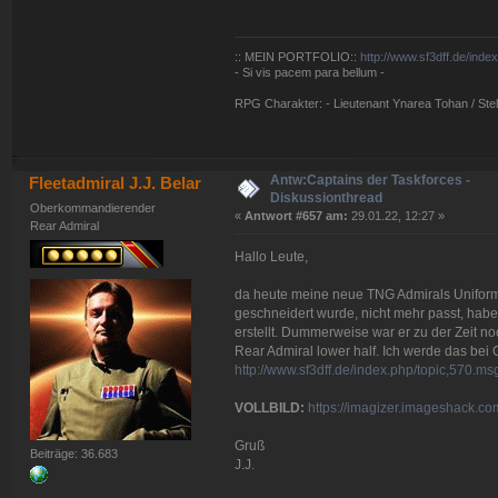
:: MEIN PORTFOLIO::
http://www.sf3dff.de/inde
- Si vis pacem para bellum -
RPG Charakter: - Lieutenant Ynarea Tohan / Stell
Antw:Captains der Taskforces -
Fleetadmiral J.J. Belar
Diskussionthread
Oberkommandierender
«
Antwort #657 am:
29.01.22, 12:27 »
Rear Admiral
Hallo Leute,
da heute meine neue TNG Admirals Uniform
geschneidert wurde, nicht mehr passt, habe
erstellt. Dummerweise war er zu der Zeit 
Rear Admiral lower half. Ich werde das bei 
http://www.sf3dff.de/index.php/topic,570.
VOLLBILD:
https://imagizer.imageshack.c
Gruß
Beiträge: 36.683
J.J.