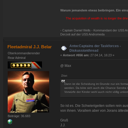
Warum jemandem etwas beibringen. Ein einsa
The acquisition of wealth is no longer the dri
- Captain Daniel Wells - Kommandant der USS 
Derzeit auf der USS Andromeda
Antw:Captains der Taskforces -
Fleetadmiral J.J. Belar
Diskussionthread
Oberkommandierender
«
Antwort #656 am:
27.04.14, 16:23 »
Rear Admiral
@ Max
Zitat
Dann ist die Scheidung im Grunde nur ein formal
werden. Da böte sich auch die Chance Sendra me
Vorwürfe der Kinder wohl auch nicht völlig unkomp
So ist es. Die Schwierigeiten sollen rein 
von ihnen. Vorallem aber von Jorans ältes
Beiträge: 36.683
Gruß
J.J.