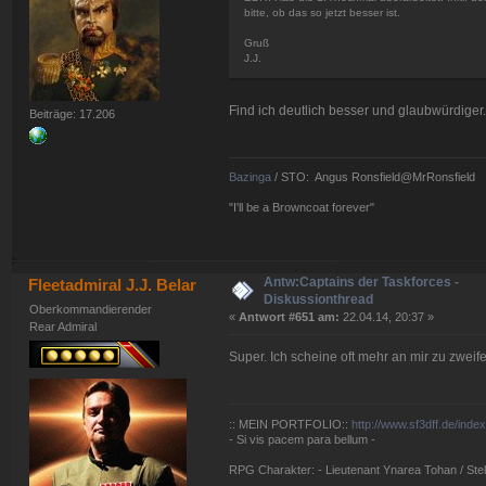
bitte, ob das so jetzt besser ist.
Gruß
J.J.
Find ich deutlich besser und glaubwürdiger.
Beiträge: 17.206
Bazinga
/ STO: Angus Ronsfield@MrRonsfield
"I'll be a Browncoat forever"
Antw:Captains der Taskforces -
Fleetadmiral J.J. Belar
Diskussionthread
Oberkommandierender
«
Antwort #651 am:
22.04.14, 20:37 »
Rear Admiral
Super. Ich scheine oft mehr an mir zu zweif
:: MEIN PORTFOLIO::
http://www.sf3dff.de/inde
- Si vis pacem para bellum -
RPG Charakter: - Lieutenant Ynarea Tohan / Stell