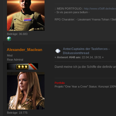
:: MEIN PORTFOLIO::
http://www.sf3dff.de/inde
- Si vis pacem para bellum -
RPG Charakter: - Lieutenant Ynarea Tohan / Stell
Beiträge: 36.683
Antw:Captains der Taskforces -
Alexander_Maclean
Diskussionthread
Mod
«
Antwort #648 am:
22.04.14, 19:31 »
Rear Admiral
Damit meine ich ja die Schiffe die definitv a
Portfolio
Projekt "One Year a Crew" Status: Konzept 100
Beiträge: 19.775