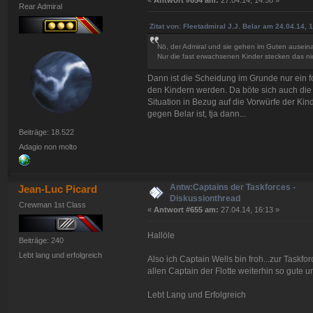
«
Antwort #654 am:
27.04.14, 14:58 »
Rear Admiral
Zitat von: Fleetadmiral J.J. Belar am 24.04.14, 
Nö, der Admiral und sie gehen im Guten ausein
Nur die fast erwachsenen Kinder stecken das n
Dann ist die Scheidung im Grunde nur ein fo
den Kindern werden. Da böte sich auch die
Situation in Bezug auf die Vorwürfe der Kin
gegen Belar ist, tja dann...
Beiträge: 18.522
Adagio non molto
Antw:Captains der Taskforces -
Jean-Luc Picard
Diskussionthread
Crewman 1st Class
«
Antwort #655 am:
27.04.14, 16:13 »
Hallöle
Beiträge: 240
Lebt lang und erfolgreich
Also ich Captain Wells bin froh...zur Taskf
allen Captain der Flotte weiterhin so gute
Lebt Lang und Erfolgreich