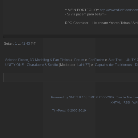
:: MEIN PORTFOLIO::
http://www.sf3dff.de/inde
- Si vis pacem para bellum -
RPG Charakter: - Lieutenant Ynarea Tohan / Stell
Seiten:
1
...
42
43
[
44
]
Science Fiction, 3D Modelling & Fan Fiction
»
Forum
»
FanFiction
»
Star Trek - UNITY 
UNITY ONE - Charaktere & Schiffe
(Moderator:
Lairis77
) »
Captains der Taskforces - D
Powered by SMF 2.0.15
|
SMF © 2006-2007, Simple Machines
XHTML
RSS
WA
TinyPortal
© 2005-2019