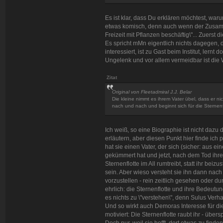
Es ist klar, dass Du erklären möchtest, waru
etwas komisch, denn auch wenn der Zusammenh
Freizeit mit Pflanzen beschäftig\"... Zuerst 
Es spricht mMn eigentlich nichts dagegen, da
interessiert, ist zu Gast beim Institut, lernt dor
Ungelenk und vor allem vermeidbar ist die W
Zitat
Original von Fleetadmiral J.J. Belar
Die kleine nimmt es ihrem Vater übel, dass er nich
nach und nach und beginnt sich für die Sternenfl
Ich weiß, so eine Biographie ist nicht daz
erläutern, aber diesen Punkt hier finde ich
hat sie einen Vater, der sich (sicher: aus e
gekümmert hat und jetzt, nach dem Tod ihrer M
Sternenflotte im All rumtreibt, statt ihr bei
sein. Aber wieso versteht sie ihn dann nac
vorzustellen - rein zeitlich gesehen oder
ehrlich: die Sternenflotte und ihre Bedeutung
es nichts zu \"verstehen\", denn Sulus Verha
Und so wirkt auch Demoras Interesse für die
motiviert: Die Sternenflotte raubt ihr - übers
Doch nur, weil sie hofft, dort etwas zu find