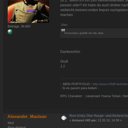
zu 2.: Wenn ich ihn zum stellvertretenden
passen oder? Ich habe da auch drüber nach
vielleicht meinem ersten Impuls nachgeben s
machen.
Zitat
Beiträge: 36.683
Ansonsten gefällt mir die akte.
Dankeschön.
Gruß
J.J.
:: MEIN PORTFOLIO::
http://www.sf3dff.de/inde
- Si vis pacem para bellum -
RPG Charakter: - Lieutenant Ynarea Tohan / Stell
Non Unity One Haupt- und Nebench
Alexander_Maclean
«
Antwort #43 am:
12.05.10, 14:38 »
Mod
Rear Admiral