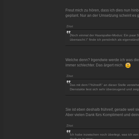
Freut mich zu hören, dass ich dies nun hi
geplant. Nur an der Umsetzung scheint es 
Zitat
(Noch einmal der Haarspalter-Modus: Ein paar S
überrascht.\" finde ich persönlich als eigenstä
Welche denn? Irgendwie werde ich was die R
immer schlechter. Das ärgert mich.
Zitat
Das mit dem \"frühreif\" an dieser Stelle versteh
Dienstakte liest sich sehr überzeugend und zeigt
Sie ist eben deshalb frühreif, gerade weil 
Aber vielen Dank fürs Kompliment und dein
Zitat
Ich habe inzwischen noch überlegt, was ich von 
doch so in etwa: