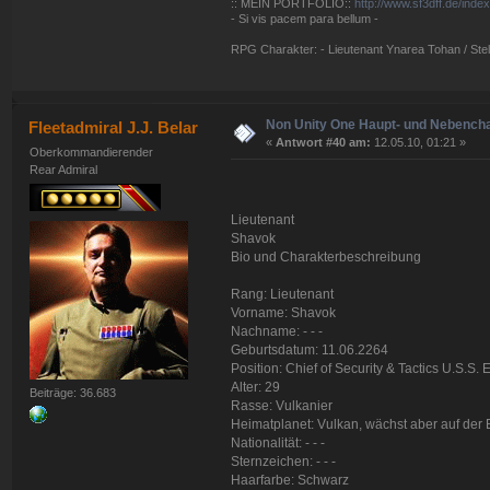
:: MEIN PORTFOLIO::
http://www.sf3dff.de/inde
- Si vis pacem para bellum -
RPG Charakter: - Lieutenant Ynarea Tohan / Stell
Non Unity One Haupt- und Nebench
Fleetadmiral J.J. Belar
«
Antwort #40 am:
12.05.10, 01:21 »
Oberkommandierender
Rear Admiral
Lieutenant
Shavok
Bio und Charakterbeschreibung
Rang: Lieutenant
Vorname: Shavok
Nachname: - - -
Geburtsdatum: 11.06.2264
Position: Chief of Security & Tactics U.S.S.
Alter: 29
Beiträge: 36.683
Rasse: Vulkanier
Heimatplanet: Vulkan, wächst aber auf der 
Nationalität: - - -
Sternzeichen: - - -
Haarfarbe: Schwarz