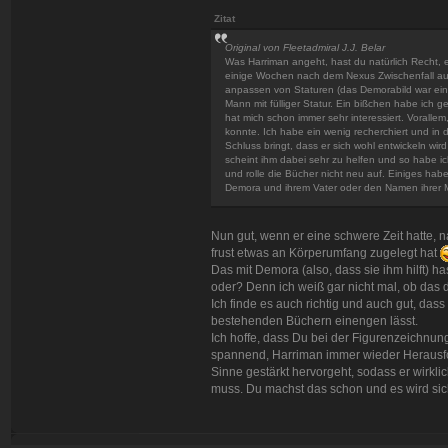
Zitat
Original von Fleetadmiral J.J. Belar
Was Harriman angeht, hast du natürlich Recht, er i
einige Wochen nach dem Nexus Zwischenfall a
anpassen von Staturen (das Demorabild war eine
Mann mit fülliger Statur. Ein bißchen habe ich ge
hat mich schon immer sehr interessiert. Vorall
konnte. Ich habe ein wenig recherchiert und in
Schluss bringt, dass er sich wohl entwickeln wi
scheint ihm dabei sehr zu helfen und so habe 
und rolle die Bücher nicht neu auf. Einiges ha
Demora und ihrem Vater oder den Namen ihrer M
Nun gut, wenn er eine schwere Zeit hatte, 
frust etwas an Körperumfang zugelegt hat
Das mit Demora (also, dass sie ihm hilft) 
oder? Denn ich weiß gar nicht mal, ob das de
Ich finde es auch richtig und auch gut, das
bestehenden Büchern einengen lässt.
Ich hoffe, dass Du bei der Figurenzeichnun
spannend, Harriman immer wieder Herausfor
Sinne gestärkt hervorgeht, sodass er wirk
muss. Du machst das schon und es wird si