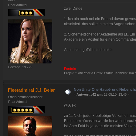
Mod
Rear Admiral
zwei Dinge
1. Ich bin noch nei ein Freund davon gewes
absolviert. das sollte in meien Augen scho
2. Sicherheitschef der Akademie als Lt.. Ein
Akademie ein Posten für einen Commander
Ansonsten gefällt mir die akte.
Beiträge: 19.775
Portfolio
Projekt "One Year a Crew" Status: Konzept 100
Non Unity One Haupt- und Nebench
Fleetadmiral J.J. Belar
«
Antwort #42 am:
12.05.10, 13:46 »
Oberkommandierender
Rear Admiral
@ Alex
zu 1.: Nicht jeder x-beliebige Vulkanier mac
Bei einem nächsten werde ich wohl darauf 
ist. Aber Fakt ist ja, dass die meisten Vulk