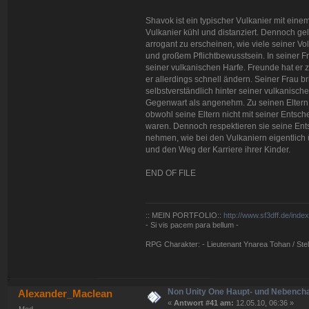
Shavok ist ein typischer Vulkanier mit einem
Vulkanier kühl und distanziert. Dennoch ge
arrogant zu erscheinen, wie viele seiner Vo
und großem Pflichtbewusstsein. In seiner Fre
seiner vulkanischen Harfe. Freunde hat er 
er allerdings schnell ändern. Seiner Frau b
selbstverständlich hinter seiner vulkanisch
Gegenwart als angenehm. Zu seinen Eltern 
obwohl seine Eltern nicht mit seiner Entsc
waren. Dennoch respektieren sie seine Ent
nehmen, wie bei den Vulkaniern eigentlich 
und den Weg der Karriere ihrer Kinder.
END OF FILE
:: MEIN PORTFOLIO::
http://www.sf3dff.de/inde
- Si vis pacem para bellum -
RPG Charakter: - Lieutenant Ynarea Tohan / Stell
Non Unity One Haupt- und Nebench
Alexander_Maclean
«
Antwort #41 am:
12.05.10, 06:36 »