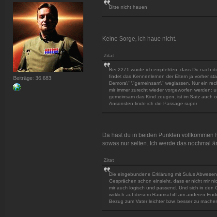
Bitte nicht hauen
Keine Sorge, ich haue nicht.
Zitat
Bei 2271 würde ich empfehlen, dass Du nach de
findet das Kennenlernen der Eltern ja vorher stat
Beiträge: 36.683
Demora\" \"gemeinsam\" weglassen. Nur ein recht
mir immer zurecht wieder vorgeworfen werden: u
gemeinsam das Kind zeugen, ist im Satz auch o
Ansonsten finde ich die Passage super
Da hast du in beiden Punkten vollkommen Re
sowas nur selten. Ich werde das nochmal ä
Zitat
Die eingebundene Erklärung mit Sulus Abwesenheit
Gesprächen schon einsieht, dass er nicht mir nic
mir auch logisch und passend. Und sich in den G
wirklich auf diesem Raumschiff am anderen Ende
Bezug zum Vater leichter bzw. besser zu machen