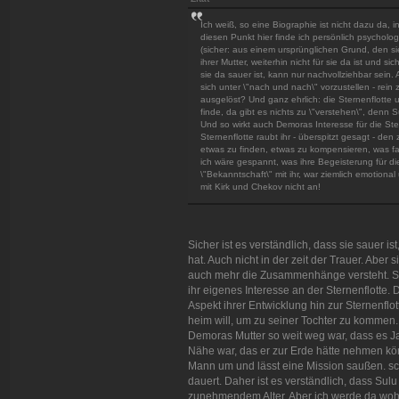
Ich weiß, so eine Biographie ist nicht dazu da
diesen Punkt hier finde ich persönlich psycholog
(sicher: aus einem ursprünglichen Grund, den si
ihrer Mutter, weiterhin nicht für sie da ist und sic
sie da sauer ist, kann nur nachvollziehbar sei
sich unter \"nach und nach\" vorzustellen - rei
ausgelöst? Und ganz ehrlich: die Sternenflotte 
finde, da gibt es nichts zu \"verstehen\", denn S
Und so wirkt auch Demoras Interesse für die Ster
Sternenflotte raubt ihr - überspitzt gesagt - den z
etwas zu finden, etwas zu kompensieren, was fals
ich wäre gespannt, was ihre Begeisterung für di
\"Bekanntschaft\" mit ihr, war ziemlich emotio
mit Kirk und Chekov nicht an!
Sicher ist es verständlich, dass sie sauer ist,
hat. Auch nicht in der zeit der Trauer. Aber 
auch mehr die Zusammenhänge versteht. Sch
ihr eigenes Interesse an der Sternenflotte.
Aspekt ihrer Entwicklung hin zur Sternenflot
heim will, um zu seiner Tochter zu kommen.
Demoras Mutter so weit weg war, dass es Ja
Nähe war, das er zur Erde hätte nehmen 
Mann um und lässt eine Mission saußen. sch
dauert. Daher ist es verständlich, dass Sul
zunehmendem Alter. Aber ich werde da woh