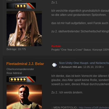
Zu 1.
Ich verzichte eigentlich grundsätzlich dar
so die alten und gestandenen Spitzohren.
das ist mir halt aufgefallen, weil Farok auc
zu 2. stellvertretender Sicherheitschef klingt
Portfolio
Beiträge: 19.775
Projekt "One Year a Crew" Status: Konzept 100
Non Unity One Haupt- und Nebench
Fleetadmiral J.J. Belar
«
Antwort #44 am:
12.05.10, 15:08 »
Oberkommandierender
Rear Admiral
Ich denke, das ist kein Vorrecht der ältere
glaube, das Alter spielt keine Rolle, sonder
soweit zu sein, dieses Ritual durchzustehen
Zu 2.: Ich werds ändern.
:: MEIN PORTFOLIO::
http://www.sf3dff.de/inde