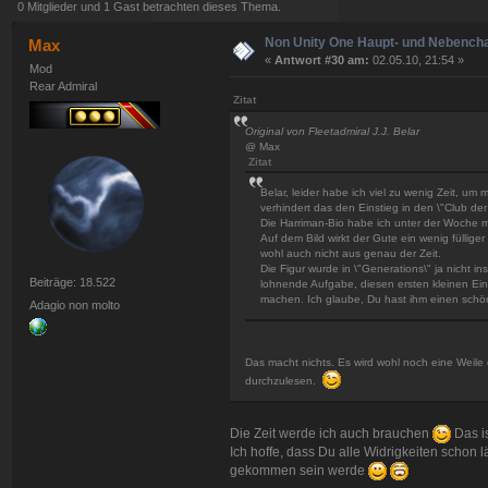
0 Mitglieder und 1 Gast betrachten dieses Thema.
Non Unity One Haupt- und Nebench
Max
«
Antwort #30 am:
02.05.10, 21:54 »
Mod
Rear Admiral
Zitat
Original von Fleetadmiral J.J. Belar
@ Max
Zitat
Belar, leider habe ich viel zu wenig Zeit, um
verhindert das den Einstieg in den \"Club der
Die Harriman-Bio habe ich unter der Woche m
Auf dem Bild wirkt der Gute ein wenig fülliger
wohl auch nicht aus genau der Zeit.
Die Figur wurde in \"Generations\" ja nicht in
Beiträge: 18.522
lohnende Aufgabe, diesen ersten kleinen Eind
machen. Ich glaube, Du hast ihm einen schö
Adagio non molto
Das macht nichts. Es wird wohl noch eine Weile d
durchzulesen.
Die Zeit werde ich auch brauchen
Das i
Ich hoffe, dass Du alle Widrigkeiten schon l
gekommen sein werde