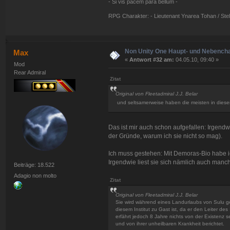
- Si vis pacem para bellum -
RPG Charakter: - Lieutenant Ynarea Tohan / Stell
Non Unity One Haupt- und Nebench
Max
«
Antwort #32 am:
04.05.10, 09:40 »
Mod
Rear Admiral
Zitat
Original von Fleetadmiral J.J. Belar
und seltsamerweise haben die meisten in dieser
Das ist mir auch schon aufgefallen: Irgendwi
der Gründe, warum ich sie nicht so mag).
Ich muss gestehen: Mit Demoras-Bio habe i
Irgendwie liest sie sich nämlich auch manch
Beiträge: 18.522
Adagio non molto
Zitat
Original von Fleetadmiral J.J. Belar
Sie wird während eines Landurlaubs von Sulu gez
diesem Institut zu Gast ist, da er den Leiter des
erfährt jedoch 8 Jahre nichts von der Existenz sei
und von ihrer unheilbaren Krankheit berichtet.