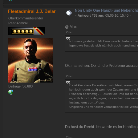
Non Unity One Haupt- und Nebench
Fleetadmiral J.J. Belar
«
Antwort #35 am:
05.05.10, 15:40 »
Oberkommandierender
Rear Admiral
@ Max
Zitat
Ich muss gestehen: Mit Demoras-Bio habe ich ei
Irgendwie liest sie sich nämlich auch manchmal n
Ok, mal sehen. Ob ich die Probleme ausrä
Zitat
Es ist klar, dass Du erklären möchtest, warum Su
Beiträge: 36.683
komisch, denn auch wenn der Zusammenhang klar is
Pflanzen beschäftig\"... Zuerst die Info mit der
eigentlich nichts dagegen, das einfach um zustell
Institut, lernt dort...\' usw.
Ungelenk und vor allem vermeidbar ist die Wortw
Da hast du Recht. Ich werde es im Hinblic
Zitat