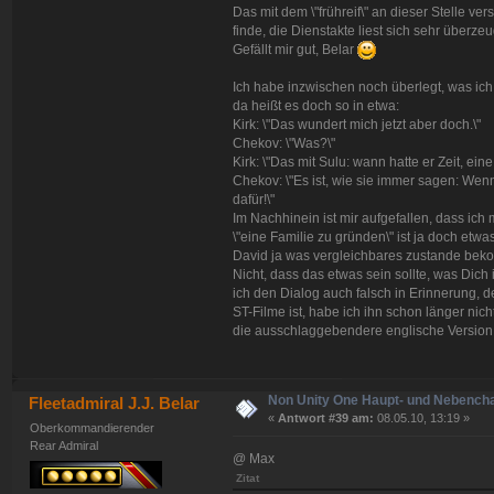
Das mit dem \"frühreif\" an dieser Stelle v
finde, die Dienstakte liest sich sehr überz
Gefällt mir gut, Belar
Ich habe inzwischen noch überlegt, was ich
da heißt es doch so in etwa:
Kirk: \"Das wundert mich jetzt aber doch.\"
Chekov: \"Was?\"
Kirk: \"Das mit Sulu: wann hatte er Zeit, ein
Chekov: \"Es ist, wie sie immer sagen: Wenn
dafür!\"
Im Nachhinein ist mir aufgefallen, dass ich 
\"eine Familie zu gründen\" ist ja doch etwa
David ja was vergleichbares zustande beko
Nicht, dass das etwas sein sollte, was Dich
ich den Dialog auch falsch in Erinnerung, 
ST-Filme ist, habe ich ihn schon länger nic
die ausschlaggebendere englische Version
Non Unity One Haupt- und Nebench
Fleetadmiral J.J. Belar
«
Antwort #39 am:
08.05.10, 13:19 »
Oberkommandierender
Rear Admiral
@ Max
Zitat