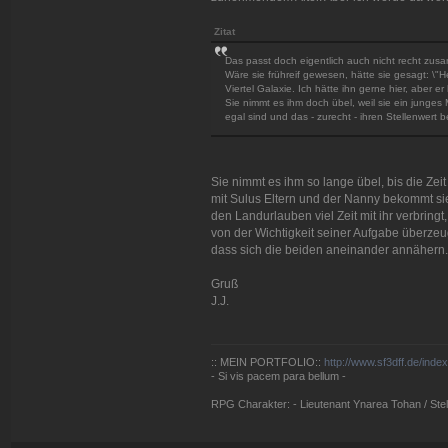
Zitat
Das passt doch eigentlich auch nicht recht zus
Wäre sie frühreif gewesen, hätte sie gesagt: \"
Viertel Galaxie. Ich hätte ihn gerne hier, aber er 
Sie nimmt es ihm doch übel, weil sie ein junges
egal sind und das - zurecht - ihren Stellenwert
Sie nimmt es ihm so lange übel, bis die Zeit d
mit Sulus Eltern und der Nanny bekommt sie e
den Landurlauben viel Zeit mit ihr verbrin
von der Wichtigkeit seiner Aufgabe überzeug
dass sich die beiden aneinander annähern.
Gruß
J.J.
:: MEIN PORTFOLIO::
http://www.sf3dff.de/inde
- Si vis pacem para bellum -
RPG Charakter: - Lieutenant Ynarea Tohan / Stell