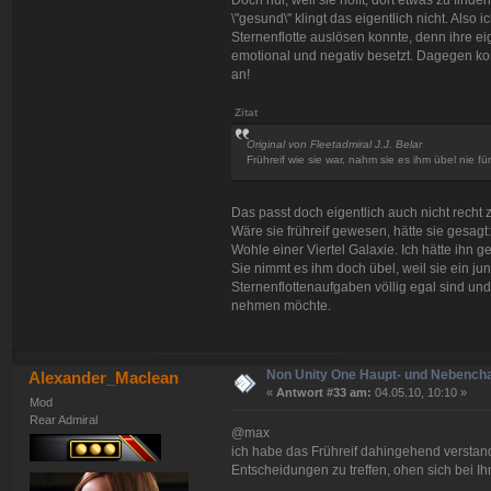
\"gesund\" klingt das eigentlich nicht. Also
Sternenflotte auslösen konnte, denn ihre eig
emotional und negativ besetzt. Dagegen k
an!
Zitat
Original von Fleetadmiral J.J. Belar
Frühreif wie sie war, nahm sie es ihm übel nie fü
Das passt doch eigentlich auch nicht rech
Wäre sie frühreif gewesen, hätte sie gesagt
Wohle einer Viertel Galaxie. Ich hätte ihn ger
Sie nimmt es ihm doch übel, weil sie ein j
Sternenflottenaufgaben völlig egal sind und
nehmen möchte.
Non Unity One Haupt- und Nebench
Alexander_Maclean
«
Antwort #33 am:
04.05.10, 10:10 »
Mod
Rear Admiral
@max
ich habe das Frühreif dahingehend verstand
Entscheidungen zu treffen, ohen sich bei Ih