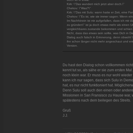
Kirk: \"Das wundert mich jetzt aber doch.\"
Chekov: \"Was?\"
Kirk: \"Das mit Sulu: wann hatte er Zeit, eine Fa
Chekov: \"Es ist, wie sie immer sagen: Wenn eine
Im Nachhinein ist mir aufgefallen, dass ich mir d
zu gründen\" ist ja doch etwas mehr als einen Ur
vergleichbares zustande bekommen und schien j
Nicht, dass das etwas sein sollte, was Dich in D
Dialog auch falsch in Erinnerung, denn obwohl \
ihn schon länger nicht mehr angeschaut und eri
Version.
Du hast den Dialog schon vollkommen richti
kennt tut so, als sähe er sie zum ersten Mal.
noch klein war. Er muss es nur wohl wieder
kann ich nur sagen, dass sich Sulu in Demo
hat, es nur nicht funktioniert hat. Mögliche
Denn Sulu soll auch den einen oder andere
Missionen in San Fransisco zu Hause war, war
spätestens nach dem beilegen des Streits.
Gruß
J.J.