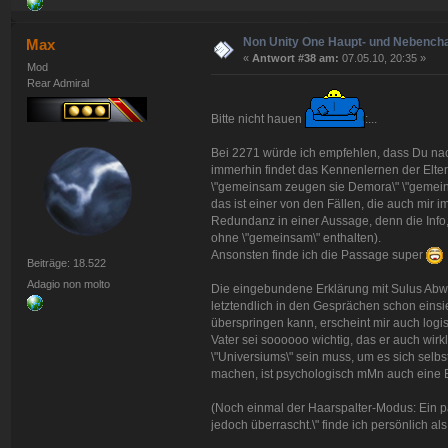
Non Unity One Haupt- und Nebench
Max
«
Antwort #38 am:
07.05.10, 20:35 »
Mod
Rear Admiral
Bitte nicht hauen
:...
Bei 2271 würde ich empfehlen, dass Du nac
immerhin findet das Kennenlernen der Eltern j
\"gemeinsam zeugen sie Demora\" \"gemeins
das ist einer von den Fällen, die auch mir
Redundanz in einer Aussage, denn die Info
ohne \"gemeinsam\" enthalten).
Ansonsten finde ich die Passage super
Beiträge: 18.522
Adagio non molto
Die eingebundene Erklärung mit Sulus Abwese
letztendlich in den Gesprächen schon einsieh
überspringen kann, erscheint mir auch logi
Vater sei soooooo wichtig, das er auch wi
\"Universiums\" sein muss, um es sich selb
machen, ist psychologisch mMn auch eine E
(Noch einmal der Haarspalter-Modus: Ein pa
jedoch überrascht.\" finde ich persönlich 