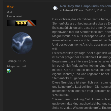
Non Unity One Haupt- und Nebench
Max
«
Antwort #36 am:
05.05.10, 21:08 »
Mod
Rear Admiral
Das Problem, das ich mit der Sache habe, is
Sternenflotte als unbedingt anstrebbares Zie
Es ist natürlich logisch, dass bei einer Di
irgendwann mal zur Sternenflotte kam, abe
Magnetismus, der auf Eisenspäne wirkt... u
anzuziehen scheint - und letzteres ist bei D
Und deswegen meine Ansicht, dass man sehr
will.
Es ist sicherlich Typfrage. Aber eigentlich 
ist sicher prägender als rationale Erklärun
Beiträge: 18.522
Begeisterung als Interesse (denn fast alles i
Ich persönlich finde auf Anhieb nur einen 
Adagio non molto
möchte: Sie hat gemerkt, dass Sulu die Sterne
eigene Tochter,* und was liegt dann näher
Sternenflotte zu gehen?...
Diese Grundlage ist eigentlich auch spanne
und keine große Last bei ihrem Dienst emp
gekommen sein, oder sie trägt (trotzdem n
sich um rum.
*Deiner Einschränkung, Sulu könne sich schl
gut folgen, das klngt nachvollziehbar und so
Seite nützt das Wissen um die große Entf