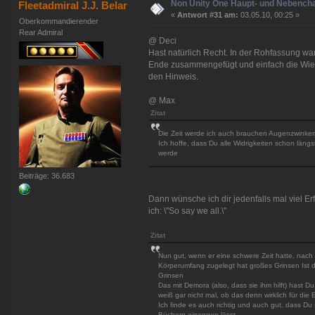
Non Unity One Haupt- und Nebench
Fleetadmiral J.J. Belar
«
Antwort #31 am:
03.05.10, 00:25 »
Oberkommandierender
Rear Admiral
@ Deci
Hast natürlich Recht. In der Rohfassung w
Ende zusammengefügt und einfach die Wiede
den Hinweis.
@ Max
Zitat
Die Zeit werde ich auch brauchen Augenzwinkern
Ich hoffe, dass Du alle Widrigkeiten schon läng
werde
Beiträge: 36.683
Dann wünsche ich dir jedenfalls mal viel 
ich: \"So say we all.\"
Zitat
Nun gut, wenn er eine schwere Zeit hatte, nach 
Körperumfang zugelegt hat großes Grinsen Ist d
Grinsen
Das mit Demora (also, dass sie ihm hilft) hast 
weiß gar nicht mal, ob das denn wirklich für die E
Ich finde es auch richtig und auch gut, dass D
Büchern einengen lässt.