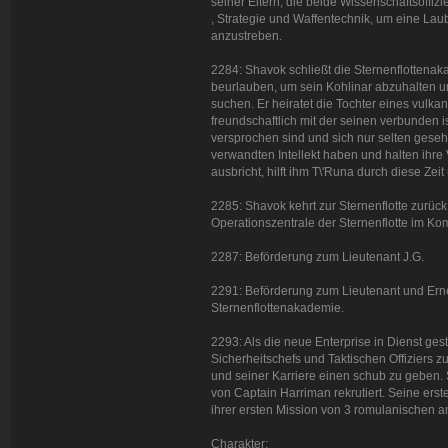
seiner Eltern, die beide Wissenschaftsoffizi
, Strategie und Waffentechnik, um eine Laub
anzustreben.
2284: Shavok schließt die Sternenflottenak
beurlauben, um sein Kohlinar abzuhalten un
suchen. Er heiratet die Tochter eines vulk
freundschaftlich mit der seinen verbunden i
versprochen sind und sich nur selten gese
verwandten Intellekt haben und halten ihre 
ausbricht, hilft ihm T\'Runa durch diese Zei
2285: Shavok kehrt zur Sternenflotte zurück
Operationszentrale der Sternenflotte im 
2287: Beförderung zum Lieutenant J.G.
2291: Beförderung zum Lieutenant und Erne
Sternenflottenakademie.
2293: Als die neue Enterprise in Dienst geste
Sicherheitschefs und Taktischen Offiziers z
und seiner Karriere einen schub zu geben. 
von Captain Harriman rekrutiert. Seine ers
ihrer ersten Mission von 3 romulanischen an
Charakter: