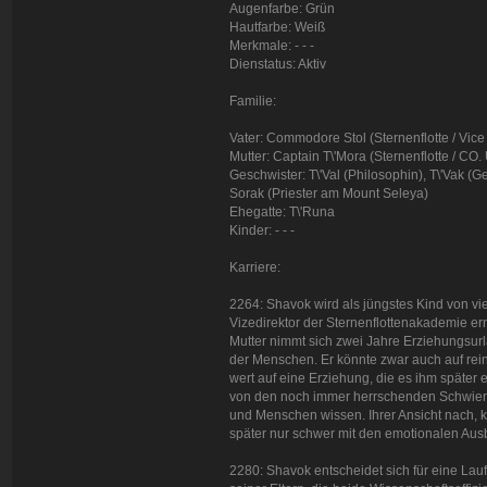
Augenfarbe: Grün
Hautfarbe: Weiß
Merkmale: - - -
Dienstatus: Aktiv
Familie:
Vater: Commodore Stol (Sternenflotte / Vic
Mutter: Captain T\'Mora (Sternenflotte / CO. 
Geschwister: T\'Val (Philosophin), T\'Vak (
Sorak (Priester am Mount Seleya)
Ehegatte: T\'Runa
Kinder: - - -
Karriere:
2264: Shavok wird als jüngstes Kind von vi
Vizedirektor der Sternenflottenakademie ern
Mutter nimmt sich zwei Jahre Erziehungsurl
der Menschen. Er könnte zwar auch auf rein
wert auf eine Erziehung, die es ihm später
von den noch immer herrschenden Schwieri
und Menschen wissen. Ihrer Ansicht nach, 
später nur schwer mit den emotionalen Aus
2280: Shavok entscheidet sich für eine Lau