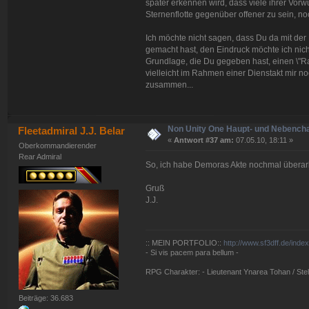
später erkennen wird, dass viele ihrer Vorwü
Sternenflotte gegenüber offener zu sein, n
Ich möchte nicht sagen, dass Du da mit d
gemacht hast, den Eindruck möchte ich nic
Grundlage, die Du gegeben hast, einen \"Ra
vielleicht im Rahmen einer Dienstakt mir no
zusammen...
Non Unity One Haupt- und Nebench
Fleetadmiral J.J. Belar
«
Antwort #37 am:
07.05.10, 18:11 »
Oberkommandierender
Rear Admiral
So, ich habe Demoras Akte nochmal überarbeit
Gruß
J.J.
:: MEIN PORTFOLIO::
http://www.sf3dff.de/inde
- Si vis pacem para bellum -
RPG Charakter: - Lieutenant Ynarea Tohan / Stell
Beiträge: 36.683