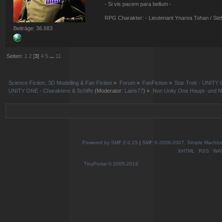
- Si vis pacem para bellum -
RPG Charakter: - Lieutenant Ynarea Tohan / Stell
Beiträge: 36.683
Seiten:
1
2
[
3
]
4
5
...
11
Science Fiction, 3D Modelling & Fan Fiction
»
Forum
»
FanFiction
»
Star Trek - UNITY 
UNITY ONE - Charaktere & Schiffe
(Moderator:
Lairis77
) »
Non Unity One Haupt- und 
Powered by SMF 2.0.15
|
SMF © 2006-2007, Simple Machines
XHTML
RSS
WA
TinyPortal
© 2005-2019