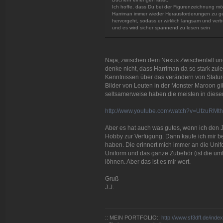
Ich hoffe, dass Du bei der Figurenzeichnung mö
Harriman immer wieder Herausforderungen zu geb
hervorgeht, sodass er wirklich langsam und v
und es wird sicher spannend zu lesen sein
Naja, zwischen dem Nexus Zwischenfall un
denke nicht, dass Harriman da so stark zul
Kenntnissen über das verändern von Stature
Bilder von Leuten in der Monster Maroon gib
seltsamerweise haben die meisten in dieser
http://www.youtube.com/watch?v=UfzuRMt
Aber es hat auch was gutes, wenn ich den 
Hobby zur Verfügung. Dann kaufe ich mir be
haben. Die erinnert mich immer an die Unif
Uniform und das ganze Zubehör (ist die um
löhnen. Aber das ist es mir wert.
Gruß
J.J.
:: MEIN PORTFOLIO::
http://www.sf3dff.de/inde