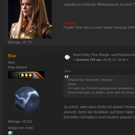
wüprde ich nicht als Wdiierspruch zu ihrer 
Portfolio
Projekt "One Year a Crew" Status: Konzept 100
Beiträge: 19.775
Non Unity One Haupt- und Nebench
Max
«
Antwort #34 am:
04.05.10, 20:44 »
Mod
Rear Admiral
Zitat
Original von Alexander_Maclean
@max
ich habe das Frühreif dahingehend verstanden, d
Entscheidungen zu treffen, ohen sich bei Ihnen 
Ja schon, aber dann finde ich diesen Hinwei
sinnvoll, denn die Reaktion, auf ihren Vater
frühreifen Verhaltens und insofern passen be
Beiträge: 18.522
Adagio non molto