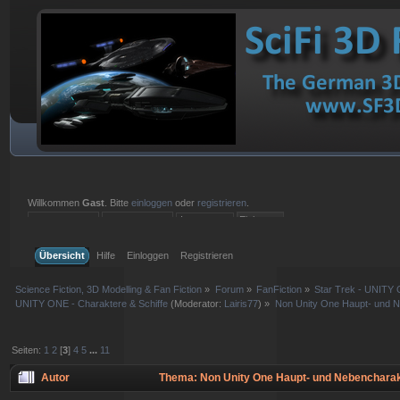
Willkommen
Gast
. Bitte
einloggen
oder
registrieren
.
Einloggen mit Benutzername, Passwort und Sitzungslänge
Übersicht
Hilfe
Einloggen
Registrieren
Science Fiction, 3D Modelling & Fan Fiction
»
Forum
»
FanFiction
»
Star Trek - UNITY 
UNITY ONE - Charaktere & Schiffe
(Moderator:
Lairis77
) »
Non Unity One Haupt- und 
Seiten:
1
2
[
3
]
4
5
...
11
Autor
Thema: Non Unity One Haupt- und Nebencharak