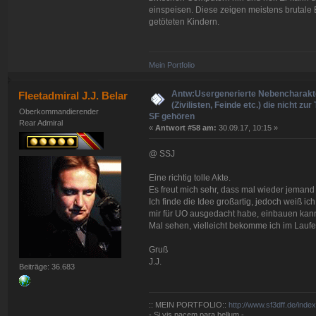
einspeisen. Diese zeigen meistens brutale
getöteten Kindern.
Mein Portfolio
Antw:Usergenerierte Nebencharakt
Fleetadmiral J.J. Belar
(Zivilisten, Feinde etc.) die nicht zur
Oberkommandierender
SF gehören
Rear Admiral
«
Antwort #58 am:
30.09.17, 10:15 »
@ SSJ
Eine richtig tolle Akte.
Es freut mich sehr, dass mal wieder jemand 
Ich finde die Idee großartig, jedoch weiß ich
mir für UO ausgedacht habe, einbauen kan
Mal sehen, vielleicht bekomme ich im Laufe
Gruß
J.J.
Beiträge: 36.683
:: MEIN PORTFOLIO::
http://www.sf3dff.de/inde
- Si vis pacem para bellum -