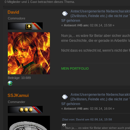
(Gelesen 91163 mal)
0 Mitglieder und 1 Gast betrachten dieses Thema.
Antw:Usergenerierte Nebencharakt
David
(Zivilisten, Feinde etc.) die nicht zur
Commodore
SF gehören
«
Antwort #45 am:
02.06.14, 15:58 »
Nun ja,... es wäre für Belar aber sicher auch
eine Geschichte, die er gerade in Arbeit/in
Nicht dass es schlecht ist, wenn's nicht der F
MEIN PORTFOLIO
Beiträge: 10.689
Antw:Usergenerierte Nebencharakt
SSJKamui
(Zivilisten, Feinde etc.) die nicht zur
Commander
SF gehören
«
Antwort #46 am:
02.06.14, 16:04 »
Zitat von: David am 02.06.14, 15:58
Nun ja,... es wäre für Belar aber sicher auch pra