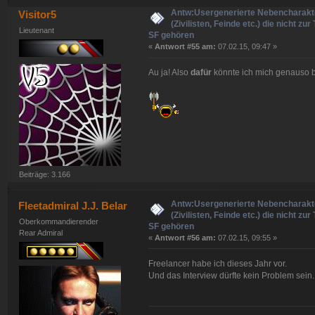
Antw:Usergenerierte Nebencharakt
Visitor5
(Zivilisten, Feinde etc.) die nicht zur
Lieutenant
SF gehören
«
Antwort #55 am:
07.02.15, 09:47 »
Au ja! Also
dafür
könnte ich mich genauso b
Beiträge: 3.166
Antw:Usergenerierte Nebencharakt
Fleetadmiral J.J. Belar
(Zivilisten, Feinde etc.) die nicht zur
Oberkommandierender
SF gehören
Rear Admiral
«
Antwort #56 am:
07.02.15, 09:55 »
Freelancer habe ich dieses Jahr vor.
Und das Interview dürfte kein Problem sein.