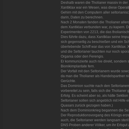
Deshalb waren die Tholianer massiv in der
Xantiklax war ein Wesen, was diese Operati
Gehirn mit den Computern aller seltorianis
darin, Daten zu berechnen.
Nach 2 Monaten fanden die Tholianer allerd
dem Xantiklax verbunden war, zu kapern. D
Experimenten von 2213, die das tholianische 
Dies führte dazu, dass Xanitklax seine Impu
sich gegenseitig zu beschießen und ein Schi
überlebende Schiff war das von Xantiklax. 
und die Seltorianer tauchten nur noch spor
Organia oder den Ferengis.
Er kommunizierte auch nie direkt, sondern s
Bionikimplantate fern.
Der Vorfall mit den Seltorianern wurde sow
da man die Tholianer als Handelspartner ni
Gerüchte.
Das Dominion suchte nach den Seltorianer
vorbereitet zu sein, falls sich die Tholiane
Erfolg. Es scheint aber so, als hätte Sektion
Seltorianer sollen sich angeblich mit Hilfe
Quasars zurück gezogen haben.)
Nach dem Dominionkrieg begannen die Selto
Der Reproduktionsvorgang des Königs erze
auch, die Seltorianer werden langsam steri
DNS Proben anderer Völker, um ihr Erbgut z