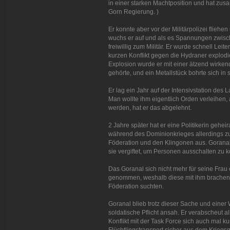
in einer starken Machtposition und hat zu
Gorn Regierung. )
Er konnte aber vor der Militärpolizei fliehe
wuchs er auf und als es Spannungen zwisc
freiwillig zum Militär. Er wurde schnell Lei
kurzen Konflikt gegen die Hydraner explodie
Explosion wurde er mit einer ätzend wirke
gehörte, und ein Metallstück bohrte sich in
Er lag ein Jahr auf der Intensivstation des L
Man wollte ihm eigentlich Orden verleihen,
werden, hat er das abgelehnt.
2 Jahre später hat er eine Politikerin geheir
während des Dominionkrieges allerdings zu
Föderation und den Klingonen aus. Goranal 
sie vergiftet, um Personen ausschalten zu 
Das Goranal sich nicht mehr für seine Frau
genommen, weshalb diese mit ihm brachen u
Föderation suchten.
Goranal blieb trotz dieser Sache und einer 
soldatische Pflicht ansah. Er verabscheut 
Konflikt mit der Task Force sich auch mal ku
Flüchtlingstransport sicher aus dem Kriegsg