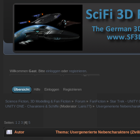
Willkommen
Gast
. Bitte
einloggen
oder
registrieren
.
Einloggen mit Benutzername, Passwort und Sitzungslänge
Übersicht
Hilfe
Einloggen
Registrieren
Science Fiction, 3D Modelling & Fan Fiction
»
Forum
»
FanFiction
»
Star Trek - UNITY 
UNITY ONE - Charaktere & Schiffe
(Moderator:
Lairis77
) »
Usergenerierte Nebencharakte
Seiten:
1
2
3
[
4
]
5
Autor
Thema: Usergenerierte Nebencharaktere (Zivilist