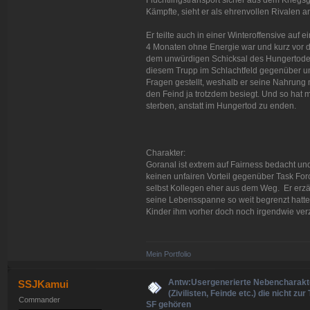
Kämpfte, sieht er als ehrenvollen Rivalen a
Er teilte auch in einer Winteroffensive auf 
4 Monaten ohne Energie war und kurz vor 
dem unwürdigen Schicksal des Hungertodes
diesem Trupp im Schlachtfeld gegenüber un
Fragen gestellt, weshalb er seine Nahrung m
den Feind ja trotzdem besiegt. Und so hat
sterben, anstatt im Hungertod zu enden.
Charakter:
Goranal ist extrem auf Fairness bedacht un
keinen unfairen Vorteil gegenüber Task For
selbst Kollegen eher aus dem Weg. Er erzäh
seine Lebensspanne so weit begrenzt hatte, 
Kinder ihm vorher doch noch irgendwie verz
Mein Portfolio
Antw:Usergenerierte Nebencharakt
SSJKamui
(Zivilisten, Feinde etc.) die nicht zur
Commander
SF gehören