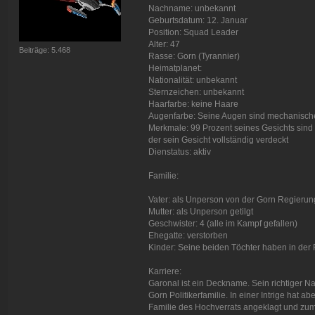
Nachname: unbekannt
Geburtsdatum: 12. Januar
Position: Squad Leader
Alter: 47
Beiträge: 5.468
Rasse: Gorn (Tyrannier)
Heimatplanet:
Nationalität: unbekannt
Sternzeichen: unbekannt
Haarfarbe: keine Haare
Augenfarbe: Seine Augen sind mechanisch
Merkmale: 99 Prozent seines Gesichts sind
der sein Gesicht vollständig verdeckt
Dienstatus: aktiv
Familie:
Vater: als Unperson von der Gorn Regierung
Mutter: als Unperson getilgt
Geschwister: 4 (alle im Kampf gefallen)
Ehegatte: verstorben
Kinder: Seine beiden Töchter haben in der 
Karriere:
Garonal ist ein Deckname. Sein richtiger N
Gorn Politikerfamilie. In einer Intrige hat 
Familie des Hochverrats angeklagt und zum 