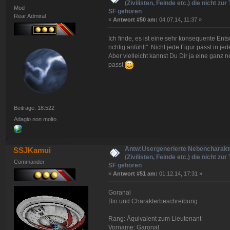
(Zivilisten, Feinde etc.) die nicht zur
Mod
SF gehören
Rear Admiral
«
Antwort #50 am:
04.07.14, 11:37 »
Ich finde, es ist eine sehr konsequente Ent
richtig anfühlt". Nicht jede Figur passt in je
Aber vielleicht kannst Du Dir ja eine ganz
passt
Beiträge: 18.522
Adagio non molto
Antw:Usergenerierte Nebencharakt
SSJKamui
(Zivilisten, Feinde etc.) die nicht zur
Commander
SF gehören
«
Antwort #51 am:
01.12.14, 17:31 »
Goranal
Bio und Charakterbeschreibung
Rang: Äquivalent zum Lieutenant
Vorname: Garonal