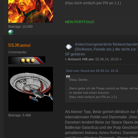
(Hau mich einfach per PN an J.J.)
MEIN PORTFOLIO
Beiträge: 10.689
Antw:Usergenerierte Nebencharakt
SSJKamui
(Zivilisten, Feinde etc.) die nicht zur
Commander
SF gehören
«
Antwort #48 am:
02.06.14, 16:23 »
Zitat von: David am 02.06.14, 16:11
Okay, Danke.
Dann gebe ich die Frage zurück an Belar, mit b
er wieder mal einen braucht.
(Hau mich einfach per PN an J.J.)
Als kleiner Tipp, Belar gehört stilistisch z
Beiträge: 5.468
internationaler Politik und Diplomatie. (A
Daneben tendiert Belar zur Space Opera de
Battlestar Galactica) und der Pulp Geschich
gehaltenen Indiana Jones Reihe). Daneben