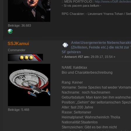
:: MEIN PORTFOLIO::
http://www.sf3dff.de/inde
- Si vis pacem para bellum -
RPG Charakter: - Lieutenant Ynarea Tohan / Stell
Beiträge: 36.683
Antw:Usergenerierte Nebencharakt
SSJKamui
(Zivilisten, Feinde etc.) die nicht zur
Commander
SF gehören
«
Antwort #57 am:
29.09.17, 15:54 »
NAME Xaktiklax
Bio und Charakterbeschreibung
Rang: Keiner
Vorname: Seine Spezies hat weder Vorna
Nachname: noch Nachnamen
Geburtsdatum: Man kann bei ihm wahrschein
Position: „Gehirn“ der seltorianischen Spez
Alter: fast 200 Jahre
Beiträge: 5.468
Rasse: Seltorianer
Heimatplanet: Wahrscheinlich Tholia
Nationalität:Staatenlos
Sternzeichen: Gibt es bei ihm nicht