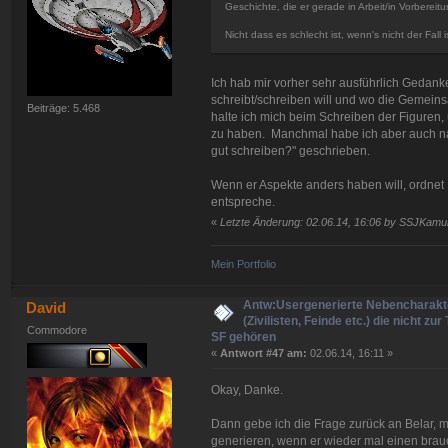
Geschichte, die er gerade in Arbeit/in Vorberei
Nicht dass es schlecht ist, wenn's nicht der Fall 
Ich hab mir vorher sehr ausführlich Gedank
schreibt/schreiben will und wo die Gemei
Beiträge: 5.468
halte ich mich beim Schreiben der Figuren,
zu haben. Manchmal habe ich aber auch na
gut schreiben?" geschrieben.
Wenn er Aspekte anders haben will, ordnet
entspreche.
«
Letzte Änderung: 02.06.14, 16:06 by SSJKamu
Mein Portfolio
Antw:Usergenerierte Nebencharakt
David
(Zivilisten, Feinde etc.) die nicht zur
Commodore
SF gehören
«
Antwort #47 am:
02.06.14, 16:11 »
Okay, Danke.
Dann gebe ich die Frage zurück an Belar, m
generieren, wenn er wieder mal einen brauc