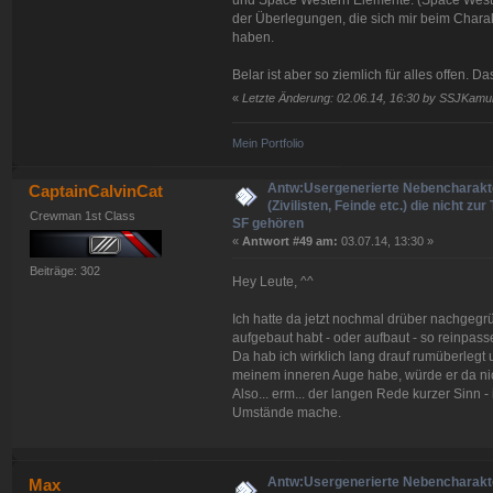
und Space Western Elemente. (Space Western 
der Überlegungen, die sich mir beim Charak
haben.
Belar ist aber so ziemlich für alles offen.
«
Letzte Änderung: 02.06.14, 16:30 by SSJKamu
Mein Portfolio
Antw:Usergenerierte Nebencharakt
CaptainCalvinCat
(Zivilisten, Feinde etc.) die nicht zur
Crewman 1st Class
SF gehören
«
Antwort #49 am:
03.07.14, 13:30 »
Beiträge: 302
Hey Leute, ^^
Ich hatte da jetzt nochmal drüber nachgegrü
aufgebaut habt - oder aufbaut - so reinpas
Da hab ich wirklich lang drauf rumüberlegt
meinem inneren Auge habe, würde er da ni
Also... erm... der langen Rede kurzer Sinn -
Umstände mache.
Antw:Usergenerierte Nebencharakt
Max