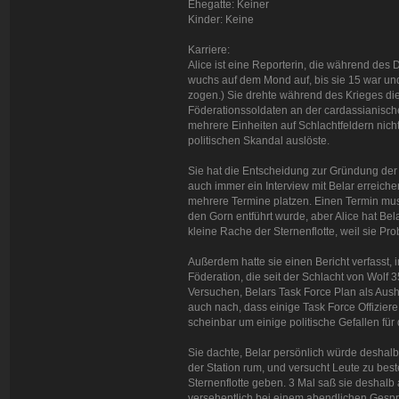
Ehegatte: Keiner
Kinder: Keine
Karriere:
Alice ist eine Reporterin, die während des
wuchs auf dem Mond auf, bis sie 15 war und
zogen.) Sie drehte während des Krieges di
Föderationssoldaten an der cardassianischen
mehrere Einheiten auf Schlachtfeldern nich
politischen Skandal auslöste.
Sie hat die Entscheidung zur Gründung der T
auch immer ein Interview mit Belar erreiche
mehrere Termine platzen. Einen Termin mus
den Gorn entführt wurde, aber Alice hat Bel
kleine Rache der Sternenflotte, weil sie Pro
Außerdem hatte sie einen Bericht verfasst,
Föderation, die seit der Schlacht von Wolf 35
Versuchen, Belars Task Force Plan als Aushä
auch nach, dass einige Task Force Offiziere 
scheinbar um einige politische Gefallen fü
Sie dachte, Belar persönlich würde deshalb 
der Station rum, und versucht Leute zu beste
Sternenflotte geben. 3 Mal saß sie deshalb 
versehentlich bei einem abendlichen Gesprä