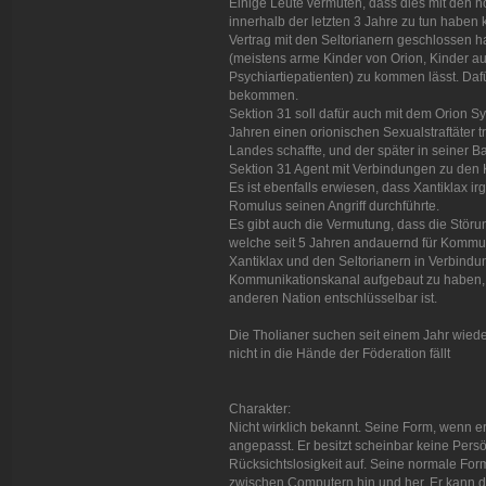
Einige Leute vermuten, dass dies mit den 
innerhalb der letzten 3 Jahre zu tun haben 
Vertrag mit den Seltorianern geschlossen h
(meistens arme Kinder von Orion, Kinder 
Psychiartiepatienten) zu kommen lässt. Daf
bekommen.
Sektion 31 soll dafür auch mit dem Orion S
Jahren einen orionischen Sexualstraftäter 
Landes schaffte, und der später in seiner
Sektion 31 Agent mit Verbindungen zu den
Es ist ebenfalls erwiesen, dass Xantiklax ir
Romulus seinen Angriff durchführte.
Es gibt auch die Vermutung, dass die St
welche seit 5 Jahren andauernd für Kommuni
Xantiklax und den Seltorianern in Verbindu
Kommunikationskanal aufgebaut zu haben,
anderen Nation entschlüsselbar ist.
Die Tholianer suchen seit einem Jahr wieder
nicht in die Hände der Föderation fällt
Charakter:
Nicht wirklich bekannt. Seine Form, wenn er
angepasst. Er besitzt scheinbar keine Persön
Rücksichtslosigkeit auf. Seine normale Form
zwischen Computern hin und her. Er kann