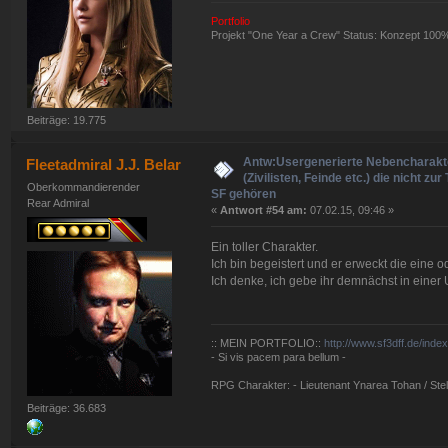
Portfolio
Projekt "One Year a Crew" Status: Konzept 100
Beiträge: 19.775
Antw:Usergenerierte Nebencharakt
Fleetadmiral J.J. Belar
(Zivilisten, Feinde etc.) die nicht zur
Oberkommandierender
SF gehören
Rear Admiral
«
Antwort #54 am:
07.02.15, 09:46 »
Ein toller Charakter.
Ich bin begeistert und er erweckt die eine o
Ich denke, ich gebe ihr demnächst in einer
:: MEIN PORTFOLIO::
http://www.sf3dff.de/inde
- Si vis pacem para bellum -
RPG Charakter: - Lieutenant Ynarea Tohan / Stell
Beiträge: 36.683