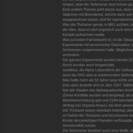
hingen, aber die Seltorianer sind immun ge
Eine andere Theorie geht davon aus, dass
Stationen mit Biomaterial, welche dann auf
ausgewachsen waren, dort für irgendwelch
Was die Tholianer genau in M81 suchten, is
der Idee, dass es dort angeblich auch eine 
Kontakt aufnehmen wollte.
Was auf jeden Fall bekannt ist, ist die Tat
Experimente mit sensorischer Deprivation,
Schmerzen vorgenommen hatte. Möglicherwe
verändern.
Die ganzen Experimente wurden bereits 2215
Reich wurden auch hingerichtet.
Xantiklax, die Alpha Lebensform der Seltoria
auch die DNS aller je existierenden Seltoria
Man hatte mehr als 50 Jahre lang nichts von
Dies alles änderte sich im Jahr 2287. Währe
fast alle Staaten des Alphaquadranten invol
(Diese Konflikte wurden erst beigelegt, als
Machtverschiebung gab und 2294 ebenfalls d
Vertrag von Organia hinaus, bei dem gewi
Die Tholianer waren ebenfalls beteiligt, ab
im Gebiet der Tholianer und beschossen meh
Kruste des jeweiligen Planeten verflüssigt
Grenzkonflikt zurück.
Die Seltorianer besitzen auch eine Waffe, di