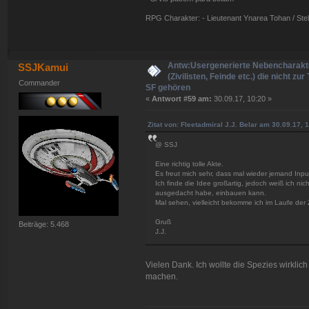
RPG Charakter: - Lieutenant Ynarea Tohan / Stell
Antw:Usergenerierte Nebencharakt
SSJKamui
(Zivilisten, Feinde etc.) die nicht zur
Commander
SF gehören
«
Antwort #59 am:
30.09.17, 10:20 »
Zitat von: Fleetadmiral J.J. Belar am 30.09.17, 
@ SSJ
Eine richtig tolle Akte.
Es freut mich sehr, dass mal wieder jemand Inpu
Ich finde die Idee großartig, jedoch weiß ich nich
ausgedacht habe, einbauen kann.
Mal sehen, vielleicht bekomme ich im Laufe der
Gruß
Beiträge: 5.468
J.J.
Vielen Dank. Ich wollte die Spezies wirklich
machen.