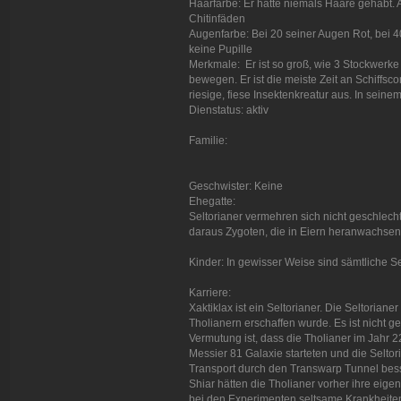
Haarfarbe: Er hatte niemals Haare gehabt.
Chitinfäden
Augenfarbe: Bei 20 seiner Augen Rot, bei 
keine Pupille
Merkmale: Er ist so groß, wie 3 Stockwerke
bewegen. Er ist die meiste Zeit an Schiffsc
riesige, fiese Insektenkreatur aus. In sei
Dienstatus: aktiv
Familie:
Geschwister: Keine
Ehegatte:
Seltorianer vermehren sich nicht geschlecht
daraus Zygoten, die in Eiern heranwachsen
Kinder: In gewisser Weise sind sämtliche Se
Karriere:
Xaktiklax ist ein Seltorianer. Die Seltoriane
Tholianern erschaffen wurde. Es ist nicht g
Vermutung ist, dass die Tholianer im Jahr 
Messier 81 Galaxie starteten und die Selto
Transport durch den Transwarp Tunnel bes
Shiar hätten die Tholianer vorher ihre eige
bei den Experimenten seltsame Krankheiten