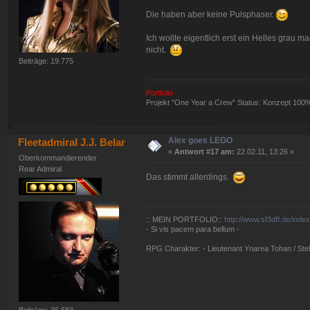
Die haben aber keine Pulsphaser.
Ich wollte eigentlich erst ein Helles grau 
nicht.
Beiträge: 19.775
Portfolio
Projekt "One Year a Crew" Status: Konzept 100
Alex goes LEGO
Fleetadmiral J.J. Belar
«
Antwort #17 am:
22.02.11, 13:26 »
Oberkommandierender
Rear Admiral
Das stimmt allerdings.
:: MEIN PORTFOLIO::
http://www.sf3dff.de/inde
- Si vis pacem para bellum -
RPG Charakter: - Lieutenant Ynarea Tohan / Stell