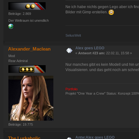
Ne ich habe nichts gegen Lego aber ich finde 
Bilder mit Gimp erstellen.
Beiträge: 2.869
Der Weltraum ist unendlich
SeliusWelt
Alex goes LEGO
Alexander_Maclean
«
Antwort #23 am:
22.02.11, 15:58 »
Mod
Rear Admiral
Nur manches gibt es kein Modell und hin u
Visualisieren. und das geht noch am schnel
Portfolio
Projekt "One Year a Crew" Status: Konzept 100
Beiträge: 19.775
Antw:Alex goes LEGO
The Lurkaholic