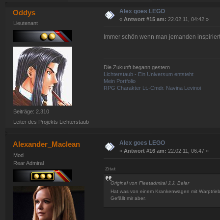
Alex goes LEGO
Oddys
«
Antwort #15 am:
22.02.11, 04:42 »
Lieutenant
Immer schön wenn man jemanden inspiriert
Die Zukunft begann gestern.
Lichterstaub - Ein Universum entsteht
Mein Portfolio
RPG Charakter Lt.-Cmdr. Navina Levinoi
Beiträge: 2.310
Leiter des Projekts Lichterstaub
Alex goes LEGO
Alexander_Maclean
«
Antwort #16 am:
22.02.11, 06:47 »
Mod
Rear Admiral
Zitat
Original von Fleetadmiral J.J. Belar
Hat was von einem Krankenwagen mit Warptri
Gefällt mir aber.