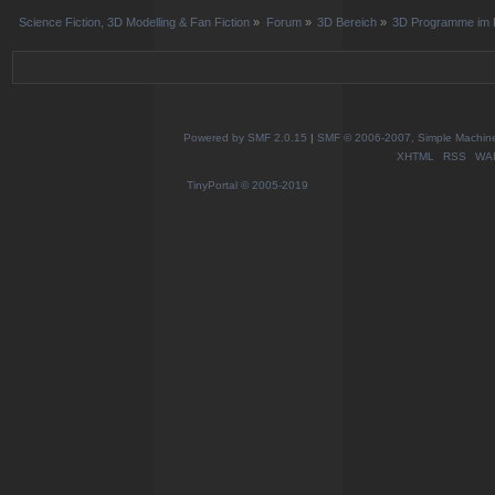
Science Fiction, 3D Modelling & Fan Fiction
»
Forum
»
3D Bereich
»
3D Programme im D
Powered by SMF 2.0.15
|
SMF © 2006-2007, Simple Machines
XHTML
RSS
WA
TinyPortal
© 2005-2019