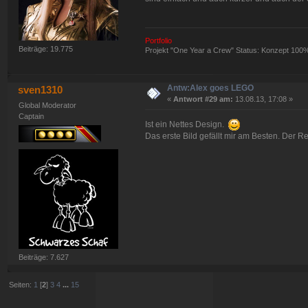
Portfolio
Beiträge: 19.775
Projekt "One Year a Crew" Status: Konzept 100
Antw:Alex goes LEGO
sven1310
«
Antwort #29 am:
13.08.13, 17:08 »
Global Moderator
Captain
Ist ein Nettes Design.
Das erste Bild gefällt mir am Besten. Der Re
Beiträge: 7.627
Seiten:
1
[
2
]
3
4
...
15