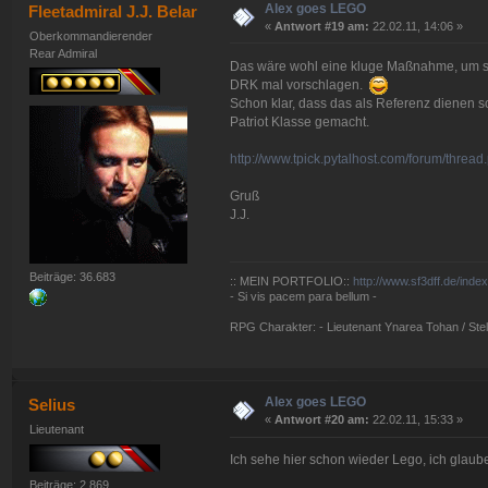
Alex goes LEGO
Fleetadmiral J.J. Belar
«
Antwort #19 am:
22.02.11, 14:06 »
Oberkommandierender
Rear Admiral
Das wäre wohl eine kluge Maßnahme, um sch
DRK mal vorschlagen.
Schon klar, dass das als Referenz dienen so
Patriot Klasse gemacht.
http://www.tpick.pytalhost.com/forum/thre
Gruß
J.J.
Beiträge: 36.683
:: MEIN PORTFOLIO::
http://www.sf3dff.de/inde
- Si vis pacem para bellum -
RPG Charakter: - Lieutenant Ynarea Tohan / Stell
Alex goes LEGO
Selius
«
Antwort #20 am:
22.02.11, 15:33 »
Lieutenant
Ich sehe hier schon wieder Lego, ich glaub
Beiträge: 2.869