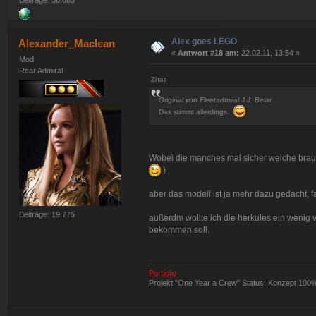
Beiträge: 36.683
Alex goes LEGO
Alexander_Maclean
«
Antwort #18 am:
22.02.11, 13:54 »
Mod
Rear Admiral
Zitat
Original von Fleetadmiral J.J. Belar
Das stimmt allerdings.
Wobei die manches mal sicher welche brauc
)
aber das modell ist ja mehr dazu gedacht, fa
Beiträge: 19.775
außerdm wollte ich die herkules ein wenig v
bekommen soll.
Portfolio
Projekt "One Year a Crew" Status: Konzept 100