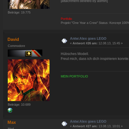
[attachment deleted by admin]
Beiträge: 19.775
Portfolio
Projekt "One Year a Crew" Status: Konzept 100
Antw:Alex goes LEGO
David
«
Antwort #26 am:
12.08.13, 15:45 »
Commodore
Hübsches Modell.
Freut mich, dass ich dich inspirieren konnte
MEIN PORTFOLIO
Beiträge: 10.689
Antw:Alex goes LEGO
Max
«
Antwort #27 am:
13.08.13, 10:01 »
Mod