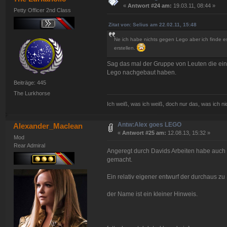
«
Antwort #24 am:
19.03.11, 08:44 »
Petty Officer 2nd Class
Zitat von: Selius am 22.02.11, 15:48
Ne ich habe nichts gegen Lego aber ich finde es is
erstellen.
Sag das mal der Gruppe von Leuten die ein
Lego nachgebaut haben.
Beiträge: 445
The Lurkhorse
Ich weiß, was ich weiß, doch nur das, was ich ni
Antw:Alex goes LEGO
Alexander_Maclean
«
Antwort #25 am:
12.08.13, 15:32 »
Mod
Rear Admiral
Angeregt durch Davids Arbeiten habe auch i
gemacht.
Ein relativ eigener entwurf der durchaus zu 
der Name ist ein kleiner Hinweis.