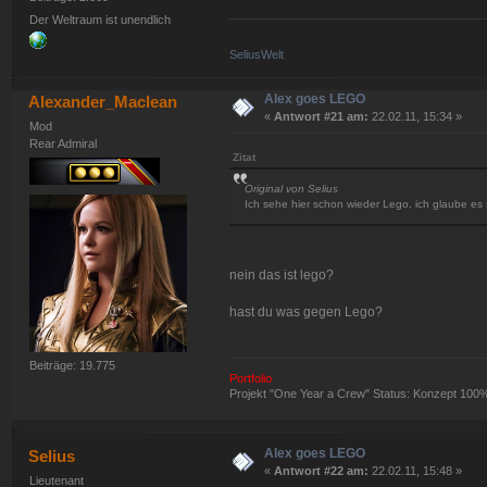
Der Weltraum ist unendlich
SeliusWelt
Alex goes LEGO
Alexander_Maclean
«
Antwort #21 am:
22.02.11, 15:34 »
Mod
Rear Admiral
Zitat
Original von Selius
Ich sehe hier schon wieder Lego, ich glaube es
nein das ist lego?
hast du was gegen Lego?
Beiträge: 19.775
Portfolio
Projekt "One Year a Crew" Status: Konzept 100
Alex goes LEGO
Selius
«
Antwort #22 am:
22.02.11, 15:48 »
Lieutenant