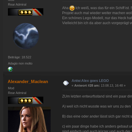
Rear Admiral
Aha
Ich weiß, was das für ein Schiff ist
Projekt auch mal wieder weiter machen wol
Ein schönes Lego-Modell, nur das Heck hat
Vielleicht bin ich da aber auch vorgeprägt 
Beiträge: 18.522
Adagio non molto
Antw:Alex goes LEGO
Alexander_Maclean
«
Antwort #28 am:
13.08.13, 16:48 »
Mod
Rear Admiral
ZUm letzten entwurfsstand sind ein paar di
A) weil ich nicht wusste was wir uns zu de
B) das eine oder ander lässt sich gar nicht 
c) ein paar dinge habe ich anders gebaut um
sind einfach und auch kürzer und auch de