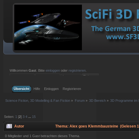
Willkommen
Gast
. Bitte
einloggen
oder
registrieren
.
Einloggen mit Benutzername, Passwort und Sitzungslänge
Übersicht
Hilfe
Einloggen
Registrieren
Science Fiction, 3D Modelling & Fan Fiction
»
Forum
»
3D Bereich
»
3D Programme im D
Seiten:
1
[
2
]
3
4
...
15
Autor
Thema: Alex goes Klemmbausteine (Gelesen 1
0 Mitglieder und 1 Gast betrachten dieses Thema.