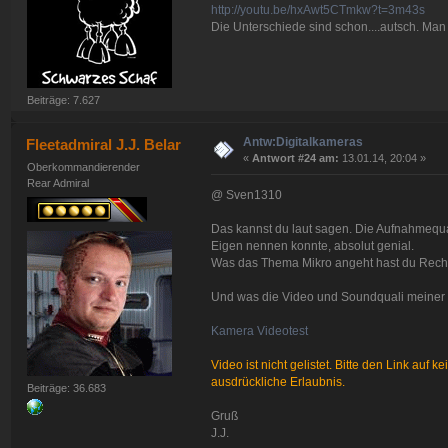
http://youtu.be/hxAwt5CTmkw?t=3m43s
Die Unterschiede sind schon....autsch. Man
Beiträge: 7.627
Antw:Digitalkameras
Fleetadmiral J.J. Belar
«
Antwort #24 am:
13.01.14, 20:04 »
Oberkommandierender
Rear Admiral
@ Sven1310
Das kannst du laut sagen. Die Aufnahmequali
Eigen nennen konnte, absolut genial.
Was das Thema Mikro angeht hast du Recht,
Und was die Video und Soundquali meiner K
Kamera Videotest
Video ist nicht gelistet. Bitte den Link auf
ausdrückliche Erlaubnis.
Beiträge: 36.683
Gruß
J.J.