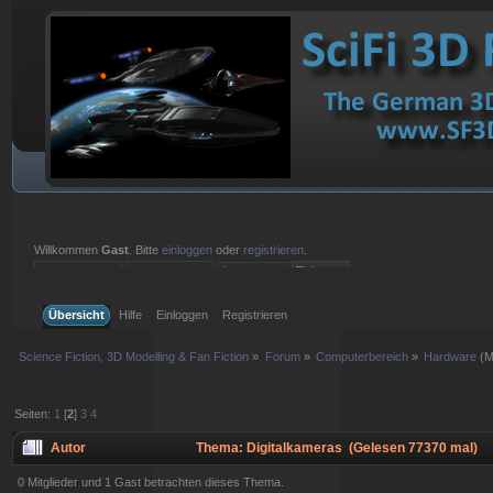
Willkommen
Gast
. Bitte
einloggen
oder
registrieren
.
Einloggen mit Benutzername, Passwort und Sitzungslänge
Übersicht
Hilfe
Einloggen
Registrieren
Science Fiction, 3D Modelling & Fan Fiction
»
Forum
»
Computerbereich
»
Hardware
(M
Seiten:
1
[
2
]
3
4
Autor
Thema: Digitalkameras (Gelesen 77370 mal)
0 Mitglieder und 1 Gast betrachten dieses Thema.