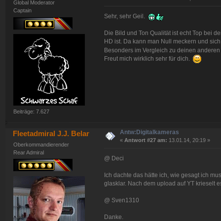
Global Moderator
Captain
Sehr, sehr Geil.
Die Bild und Ton Qualität ist echt Top bei
HD ist. Da kann man Null meckern und sich 
Besonders im Vergleich zu deinen anderen V
Freut mich wirklich sehr für dich.
Beiträge: 7.627
Antw:Digitalkameras
Fleetadmiral J.J. Belar
«
Antwort #27 am:
13.01.14, 20:19 »
Oberkommandierender
Rear Admiral
@ Deci
Ich dachte das hätte ich, wie gesagt ich m
glasklar. Nach dem upload auf YT krieselt 
@ Sven1310
Danke.