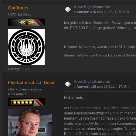
Antw:Digitalkameras
CptJones
«
Antwort #15 am:
29.07.11, 22:13 »
CWO 1st Class
Ich gehe mit dem Gedanken Schwanger mir e
die EOS 600 D in Auge gefasst. Würde gern
Reporter: Mr Abrams, warum kam in ST 11 nicht 
Abrams: Weil wir von George Lucas nicht die G
Beiträge: 1.235
Antw:Digitalkameras
Fleetadmiral J.J. Belar
«
Antwort #16 am:
13.01.14, 17:46 »
Oberkommandierender
Rear Admiral
Hallo Leute,
wo David manchmal zu zögerlich ist und jed
seine Daseinsberechtigung), bin ich manchm
meinem Leben Weihnachtsgeld bekommen und
warte, was die ARGE mir in den kommenden 
und habe mir einen lange gehegten Traum erf
Bei dem Gerät handelt es sich um eine N