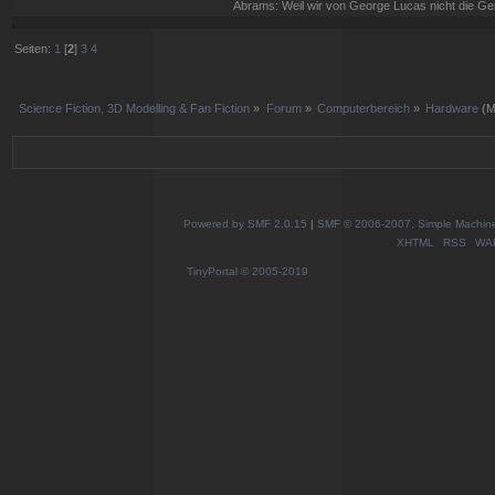
Abrams: Weil wir von George Lucas nicht die G
Seiten:
1
[
2
]
3
4
Science Fiction, 3D Modelling & Fan Fiction
»
Forum
»
Computerbereich
»
Hardware
(M
Powered by SMF 2.0.15
|
SMF © 2006-2007, Simple Machines
XHTML
RSS
WA
TinyPortal
© 2005-2019