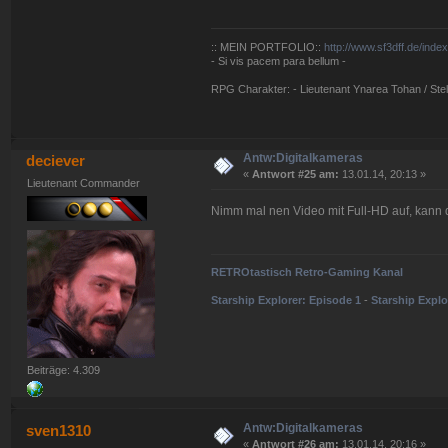
:: MEIN PORTFOLIO::
http://www.sf3dff.de/inde
- Si vis pacem para bellum -
RPG Charakter: - Lieutenant Ynarea Tohan / Stell
Antw:Digitalkameras
deciever
«
Antwort #25 am:
13.01.14, 20:13 »
Lieutenant Commander
Nimm mal nen Video mit Full-HD auf, kann 
RETROtastisch Retro-Gaming Kanal
Starship Explorer: Episode 1
-
Starship Explo
Beiträge: 4.309
Antw:Digitalkameras
sven1310
«
Antwort #26 am:
13.01.14, 20:16 »