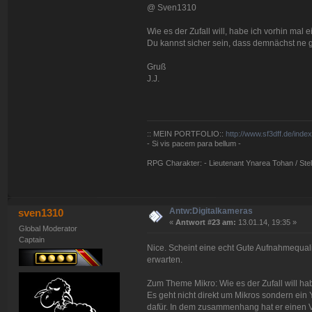
@ Sven1310
Wie es der Zufall will, habe ich vorhin mal
Du kannst sicher sein, dass demnächst ne 
Gruß
J.J.
:: MEIN PORTFOLIO::
http://www.sf3dff.de/inde
- Si vis pacem para bellum -
RPG Charakter: - Lieutenant Ynarea Tohan / Stell
Antw:Digitalkameras
sven1310
«
Antwort #23 am:
13.01.14, 19:35 »
Global Moderator
Captain
Nice. Scheint eine echt Gute Aufnahmequal
erwarten.
Zum Theme Mikro: Wie es der Zufall will ha
Es geht nicht direkt um Mikros sondern ein
dafür. In dem zusammenhang hat er einen Ver