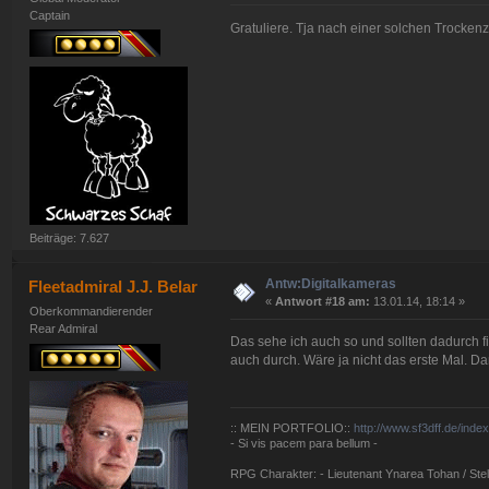
Captain
Gratuliere. Tja nach einer solchen Trockenz
Beiträge: 7.627
Antw:Digitalkameras
Fleetadmiral J.J. Belar
«
Antwort #18 am:
13.01.14, 18:14 »
Oberkommandierender
Rear Admiral
Das sehe ich auch so und sollten dadurch f
auch durch. Wäre ja nicht das erste Mal. Da
:: MEIN PORTFOLIO::
http://www.sf3dff.de/inde
- Si vis pacem para bellum -
RPG Charakter: - Lieutenant Ynarea Tohan / Stell