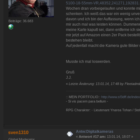
5100-18-55mm-VR,48352,241271,192831.h
Wochen dran vorbeigelaufen und konnte mic
schenken. Ich weiß das war ein wenig unver
davon und ich bin der Auffassung, wenn ich 
Beiträge: 36.683
mir auch mal was leisten können. Dummer
meine Karte kaputt sei, dann entferne ich s
mir jetzt auf Amazon einen 2er Pack bestell
bestehen bleibt.
Auf jedenfall macht die Kamera gute Bilde
Musste ich mal loswerden.
Gruß
J.J.
«
Letzte Änderung: 13.01.14, 17:48 by Fleetadmir
:: MEIN PORTFOLIO::
http://www.sf3dff.de/inde
- Si vis pacem para bellum -
RPG Charakter: - Lieutenant Ynarea Tohan / Stell
Antw:Digitalkameras
sven1310
«
Antwort #17 am:
13.01.14, 18:07 »
Global Moderator