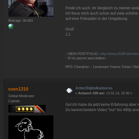
Finde ich auch. Im Vergleich zu meiner an
Ich freue mich auch schon auf viele schöne
auf eine Fotosafari in der Umgebung.
Beiträge: 36.683
Gruß
J.J.
:: MEIN PORTFOLIO::
http://www.sf3dff.de/inde
- Si vis pacem para bellum -
RPG Charakter: - Lieutenant Ynarea Tohan / Stell
Antw:Digitalkameras
sven1310
«
Antwort #28 am:
13.01.14, 20:30 »
Global Moderator
Captain
Gut ich habe da jetzt keine Erfahrung abe
Du kannst beidem Video "nur" bis 480p ans