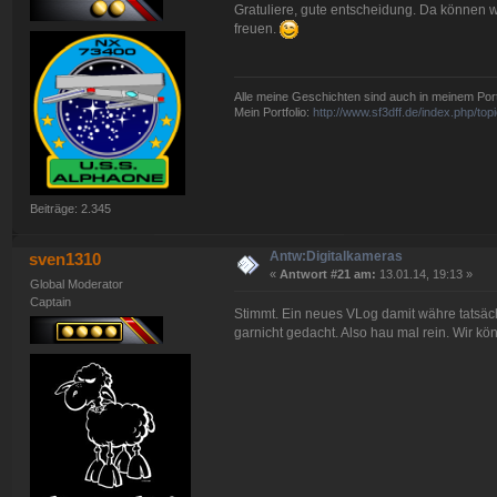
Gratuliere, gute entscheidung. Da können 
freuen.
Alle meine Geschichten sind auch in meinem Portf
Mein Portfolio:
http://www.sf3dff.de/index.php/
Beiträge: 2.345
Antw:Digitalkameras
sven1310
«
Antwort #21 am:
13.01.14, 19:13 »
Global Moderator
Captain
Stimmt. Ein neues VLog damit währe tatsä
garnicht gedacht. Also hau mal rein. Wir kön