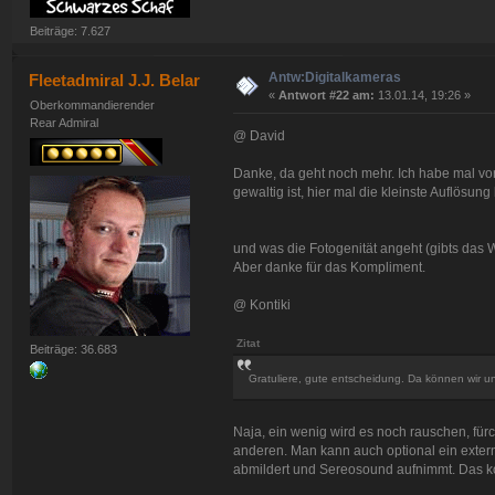
Beiträge: 7.627
Antw:Digitalkameras
Fleetadmiral J.J. Belar
«
Antwort #22 am:
13.01.14, 19:26 »
Oberkommandierender
Rear Admiral
@ David
Danke, da geht noch mehr. Ich habe mal v
gewaltig ist, hier mal die kleinste Auflösun
und was die Fotogenität angeht (gibts das W
Aber danke für das Kompliment.
@ Kontiki
Zitat
Beiträge: 36.683
Gratuliere, gute entscheidung. Da können wir 
Naja, ein wenig wird es noch rauschen, fürch
anderen. Man kann auch optional ein exter
abmildert und Sereosound aufnimmt. Das ko