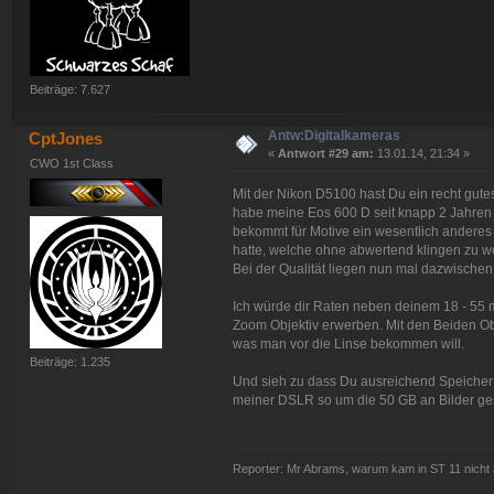
Beiträge: 7.627
Antw:Digitalkameras
CptJones
«
Antwort #29 am:
13.01.14, 21:34 »
CWO 1st Class
Mit der Nikon D5100 hast Du ein recht gut
habe meine Eos 600 D seit knapp 2 Jahren 
bekommt für Motive ein wesentlich anderes
hatte, welche ohne abwertend klingen zu wo
Bei der Qualität liegen nun mal dazwische
Ich würde dir Raten neben deinem 18 - 55 
Zoom Objektiv erwerben. Mit den Beiden Ob
was man vor die Linse bekommen will.
Beiträge: 1.235
Und sieh zu dass Du ausreichend Speicher fü
meiner DSLR so um die 50 GB an Bilder ges
Reporter: Mr Abrams, warum kam in ST 11 nicht 