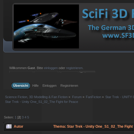
Willkommen
Gast
. Bitte
einloggen
oder
registrieren
.
Einloggen mit Benutzername, Passwort und Sitzungslänge
Übersicht
Hilfe
Einloggen
Registrieren
Science Fiction, 3D Modelling & Fan Fiction
»
Forum
»
FanFiction
»
Star Trek - UNITY 
Star Trek - Unity One_S1_02_The Fight for Peace
Seiten:
1
[
2
]
3
4
5
Autor
Thema: Star Trek - Unity One_S1_02_The Fight