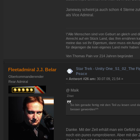
Janeway scheint ja auch schon 4 Sterne zut
als Vice Admiral.
\"Alle Menschen sind von Geburt an gleich und d
Anrecht auf ein Stück Land, das Ihm ernähren kan
meine das sei Ihr Eigentum, dann muss ein Ausg
für diejenigen die kein eigenes Land mehr haben 
Von Thomas Pain vor 214 Jahren begründet
Star Trek - Unity One_S1_02_The Fig
Fleetadmiral J.J. Belar
Peace
Oberkommandierender
«
Antwort #26 am:
30.07.09, 21:54 »
Rear Admiral
@ Maik
Zitat
So bin gerade fertig mit den Teil zu lesen und das
besser geworden^^
Danke. Mit der Zeit erhält man ein Gefühl d
noch ein pures rumprobieren. Aber mit der Z