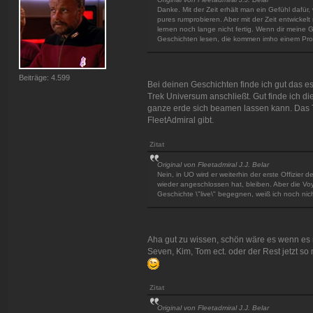
Danke. Mit der Zeit erhält man ein Gefühl dafür
pures rumprobieren. Aber mit der Zeit entwickelt
lernen noch lange nicht fertig. Wenn dir meine Ge
Geschichten lesen, die kommen imho einem Pro
Beiträge: 4.599
Bei deinen Geschichten finde ich gut das e
Trek Universum anschließt. Gut finde ich d
ganze erde sich beamen lassen kann. Das Ta
FleetAdmiral gibt.
Zitat
Original von Fleetadmiral J.J. Belar
Nein, in UO wird er weiterhin der erste Offizier 
wieder angeschlossen hat, bleiben. Aber die Voy
Geschichte \"live\" begegnen, weiß ich noch nicht.
Aha gut zu wissen, schön wäre es wenn es m
Seven, Kim, Tom ect. oder der Rest jetzt so
Zitat
Original von Fleetadmiral J.J. Belar