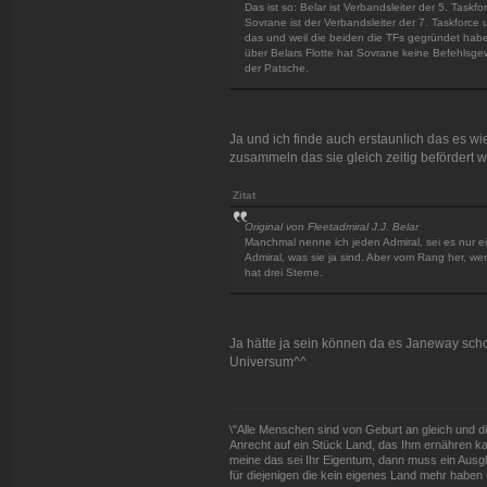
Das ist so: Belar ist Verbandsleiter der 5. Ta
Sovrane ist der Verbandsleiter der 7. Taskforc
das und weil die beiden die TFs gegründet habe
über Belars Flotte hat Sovrane keine Befehlsgew
der Patsche.
Ja und ich finde auch erstaunlich das es wi
zusammeln das sie gleich zeitig befördert we
Zitat
Original von Fleetadmiral J.J. Belar
Manchmal nenne ich jeden Admiral, sei es nur ei
Admiral, was sie ja sind. Aber vom Rang her, we
hat drei Sterne.
Ja hätte ja sein können da es Janeway scho
Universum^^
\"Alle Menschen sind von Geburt an gleich und d
Anrecht auf ein Stück Land, das Ihm ernähren kan
meine das sei Ihr Eigentum, dann muss ein Ausg
für diejenigen die kein eigenes Land mehr haben 