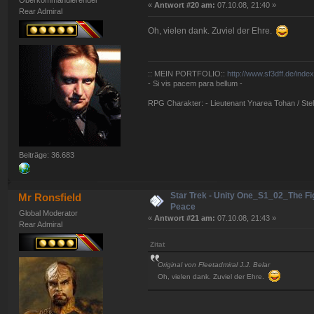
Oberkommandierender
«
Antwort #20 am:
07.10.08, 21:40 »
Rear Admiral
Oh, vielen dank. Zuviel der Ehre.
:: MEIN PORTFOLIO::
http://www.sf3dff.de/inde
- Si vis pacem para bellum -
RPG Charakter: - Lieutenant Ynarea Tohan / Stell
Beiträge: 36.683
Star Trek - Unity One_S1_02_The Fig
Mr Ronsfield
Peace
Global Moderator
«
Antwort #21 am:
07.10.08, 21:43 »
Rear Admiral
Zitat
Original von Fleetadmiral J.J. Belar
Oh, vielen dank. Zuviel der Ehre.