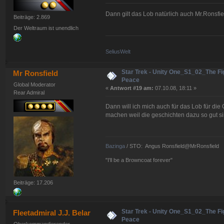
Dann gilt das Lob natürlich auch Mr.Ronsfie
Beiträge: 2.869
Der Weltraum ist unendlich
SeliusWelt
Star Trek - Unity One_S1_02_The Fig
Mr Ronsfield
Peace
Global Moderator
«
Antwort #19 am:
07.10.08, 18:11 »
Rear Admiral
Dann will ich mich auch für das Lob für di
machen weil die geschichten dazu so gut s
Bazinga
/ STO: Angus Ronsfield@MrRonsfield
"I'll be a Browncoat forever"
Beiträge: 17.206
Star Trek - Unity One_S1_02_The Fig
Fleetadmiral J.J. Belar
Peace