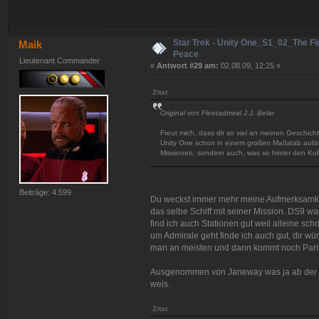
Star Trek - Unity One_S1_02_The Fig
Maik
Peace
Lieutenant Commander
«
Antwort #29 am:
02.08.09, 12:25 »
Zitat
Original von Fleetadmiral J.J. Belar
Freut mich, dass dir so viel an meinen Geschichte
Unity One schon in einem großen Maßstab aufzieh
Missionen, sondern auch, was so hinter den Kuli
Beiträge: 4.599
Du weckst immer mehr meine Aufmerksamkeit
das selbe Schiff mit seiner Mission. DS9 w
find ich auch Stationen gut weil alleine s
um Admirale geht finde ich auch gut, dir w
man an meisten und dann kommt noch Paris 
Ausgenommen von Janeway was ja ab der Rü
weis.
Zitat