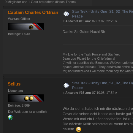
0 Mitglieder und 1 Gast betrachten dieses Thema.
Star Trek - Unity One_S1_02_The Fig
Captain Charles O'Brian
Peace
Warrant Officer
«
Antwort #15 am:
07.03.07, 22:23 »
Danke Sir Guten Nacht Sir
Beiträge: 1.030
My Life for the Task Force and Starfleet
Jean Luc Picard for the Chiefadmiral
\"I will not sacrifice the Executor. We\'ve made
space, and we fall back. They assimilate entire w
far, no further! And I will make them pay for what 
Star Trek - Unity One_S1_02_The Fig
Selius
Peace
Lieutenant
«
Antwort #16 am:
07.10.08, 17:54 »
Beiträge: 2.869
Wie du siehst habe ich mir die nächsten dre
Der Weltraum ist unendlich
Cover die sehen echt klasse aus haste gut Ar
Werde mir mal ein Hefter anschaffen, ist z
Die nächste Kritik bekommst du wenn ich mit
dauern.