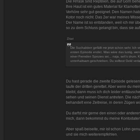
Die Hrrask sind Reptilien, die auf Gorn beh
Ihre Haut ist ein gutes Material für Klamott
Verhöre sehr gut geeignet. Den Namen hab 
Kotor noch nicht. Das 2er war meines Wisse
Der Name ist so entstanden, weil ich mir 
so zu dem Schluss gelangt bin, dass sie au
Zitat
Die Suchaktion gefällt mir jetzt schon sehr. Ic
ersten Episode endet. Was wäre das lustig, we
einer Fremden Spezies sei... naja, sei\'s drum
unterhaltsam geschrieben. Du solltest Geld ver
Du hast gerade die zweite Episode gelesen 
laufe der dritten gerettet. Aber wenn du me
bleibt, dann muss ich dich leider enttäusch
sehen und seinen Dienst antreten. Die nächst
behandelt eine Zeitreise, in deren Zügen wi
Du darfst mir gerne den einen oder andere
mich, dann bekommst du meine Kontodate
Aber spaß beiseite, mir ist schon Lohn gen
und sie mich weiterempfehlen.