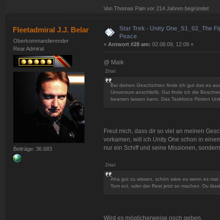
Von Thomas Pain vor 214 Jahren begründet
Star Trek - Unity One_S1_02_The Fig
Fleetadmiral J.J. Belar
Peace
Oberkommandierender
«
Antwort #28 am:
02.08.09, 12:09 »
Rear Admiral
@ Maik
Zitat
Bei deinen Geschichten finde ich gut das es au
Universum anschließt. Gut finde ich die Beschr
beamen lassen kann. Das Taskforce Flotten Unit
Freut mich, dass dir so viel an meinen Gesc
vorkamen, will ich Unity One schon in einem
nur ein Schiff und seine Missionen, sondern
Beiträge: 36.683
Zitat
Aha gut zu wissen, schön wäre es wenn es mal mi
Tom ect. oder der Rest jetzt so machen. Du lässt
Wird es möglicherweise noch geben.