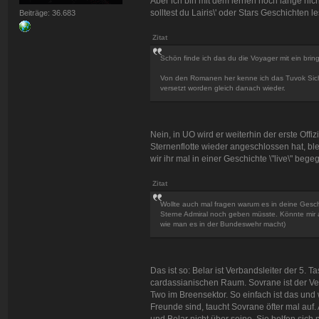
Aber ich bin mit dem lernen noch lange nich
solltest du Lairis\' oder Stars Geschichten
Beiträge: 36.683
Zitat
Schön finde ich das du die Voyager mit ein bring
Von den Romanen her kenne ich das Tuvok Sicherh
versetzt worden gleich danach wieder.
Nein, in UO wird er weiterhin der erste Offi
Sternenflotte wieder angeschlossen hat, bl
wir ihr mal in einer Geschichte \"live\" begeg
Zitat
Wollte auch mal fragen warum es in deine Geschi
Sterne Admiral noch geben müsste. Könnte mir a
wie man es in der Bundeswehr macht)
Das ist so: Belar ist Verbandsleiter der 5
cardassianischen Raum. Sovrane ist der Ve
Two im Breensektor. So einfach ist das und
Freunde sind, taucht Sovrane öfter mal auf.
und Belar nicht über seine. Sie helfen sic