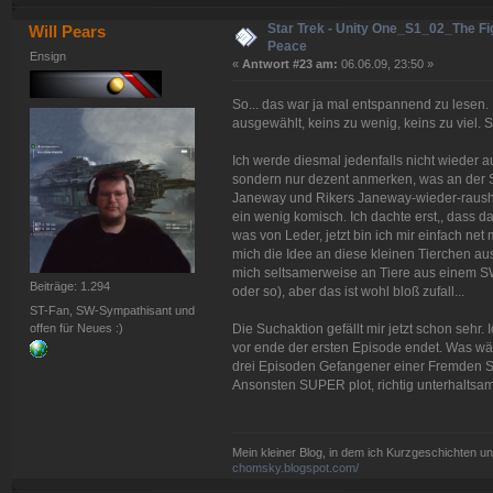
Star Trek - Unity One_S1_02_The Fig
Will Pears
Peace
Ensign
«
Antwort #23 am:
06.06.09, 23:50 »
So... das war ja mal entspannend zu lesen.
ausgewählt, keins zu wenig, keins zu viel. 
Ich werde diesmal jedenfalls nicht wieder au
sondern nur dezent anmerken, was an der St
Janeway und Rikers Janeway-wieder-rausha
ein wenig komisch. Ich dachte erst,, dass 
was von Leder, jetzt bin ich mir einfach net 
mich die Idee an diese kleinen Tierchen au
mich seltsamerweise an Tiere aus einem SW
Beiträge: 1.294
oder so), aber das ist wohl bloß zufall...
ST-Fan, SW-Sympathisant und
offen für Neues :)
Die Suchaktion gefällt mir jetzt schon seh
vor ende der ersten Episode endet. Was wär
drei Episoden Gefangener einer Fremden Spe
Ansonsten SUPER plot, richtig unterhaltsa
Mein kleiner Blog, in dem ich Kurzgeschichten u
chomsky.blogspot.com/