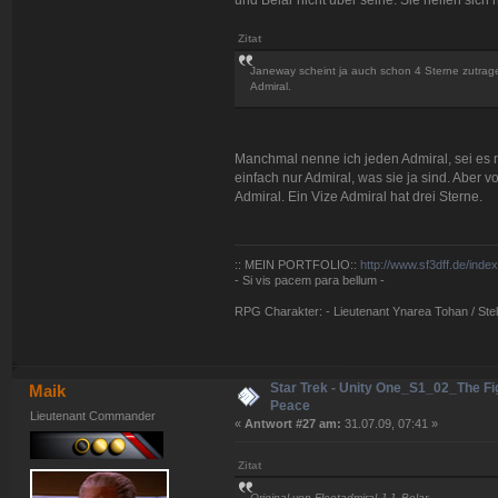
Zitat
Janeway scheint ja auch schon 4 Sterne zutragen
Admiral.
Manchmal nenne ich jeden Admiral, sei es n
einfach nur Admiral, was sie ja sind. Aber 
Admiral. Ein Vize Admiral hat drei Sterne.
:: MEIN PORTFOLIO::
http://www.sf3dff.de/inde
- Si vis pacem para bellum -
RPG Charakter: - Lieutenant Ynarea Tohan / Stell
Star Trek - Unity One_S1_02_The Fig
Maik
Peace
Lieutenant Commander
«
Antwort #27 am:
31.07.09, 07:41 »
Zitat
Original von Fleetadmiral J.J. Belar