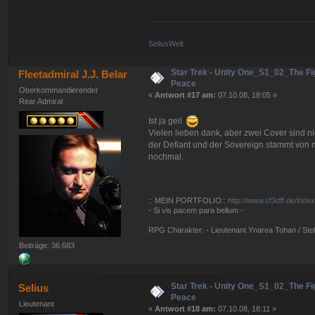
SeliusWelt
Star Trek - Unity One_S1_02_The Fig
Fleetadmiral J.J. Belar
Peace
Oberkommandierender
«
Antwort #17 am:
07.10.08, 18:05 »
Rear Admiral
Ist ja geil
Vielen lieben dank, aber zwei Cover sind ni
der Defiant und der Sovereign stammt von mi
nochmal.
:: MEIN PORTFOLIO::
http://www.sf3dff.de/inde
- Si vis pacem para bellum -
RPG Charakter: - Lieutenant Ynarea Tohan / Stell
Beiträge: 36.683
Star Trek - Unity One_S1_02_The Fig
Selius
Peace
Lieutenant
«
Antwort #18 am:
07.10.08, 18:11 »