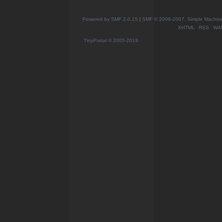
Powered by SMF 2.0.15
|
SMF © 2006-2007, Simple Machines
XHTML
RSS
WA
TinyPortal
© 2005-2019