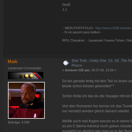
Gruß
J.J.
:: MEIN PORTFOLIO::
http://www.sf3dff.de/inde
- Si vis pacem para bellum -
RPG Charakter: - Lieutenant Ynarea Tohan / Stell
Star Trek - Unity One_S1_02_The Fig
Maik
Peace
Lieutenant Commander
«
Antwort #25 am:
30.07.09, 10:58 »
So bin gerade fertig mit den Teil zu lesen un
bisste schon besser geworden^^
Schön finde ich das du die Voyager mit ein b
Von den Romanen her kenne ich das Tuvok Sic
nur versetzt worden gleich danach wieder.
Wollte auch mal fragen warum es in deine G
Beiträge: 4.599
es ein 6 Sterne Admiral noch geben müsste.
aussieht (so ähnlich wie man es in der Bu