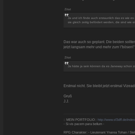
Zitat
Ja und ich finde auch erstaunlich das es wie e
sie gleich zeitig befördert werden, die sind wie e
Das war auch so geplant. Die beiden sollt
jetzt langsam mehr und mehr zum \"bösen\" 
Zitat
Ja hätte ja sein können da es Janeway schon zu
Erstmal nicht. Sie bleibt jetzt erstmal Vizead
Gruß
J.J.
:: MEIN PORTFOLIO::
http://www.sf3dff.de/inde
- Si vis pacem para bellum -
RPG Charakter: - Lieutenant Ynarea Tohan / Stell