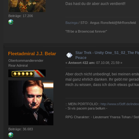
Das hast du dir aber auch verdient!!
Beiträge: 17.206
Bazinga
/ STO: Angus Ronsfield@MrRonsfield
"I'll be a Browncoat forever"
Star Trek - Unity One_S1_02_The Fig
Fleetadmiral J.J. Belar
Peace
Oberkommandierender
«
Antwort #22 am:
07.10.08, 21:59 »
Rear Admiral
Aber doch nicht unbedingt, bei meinen erst
mal ganz ehrlich danken. Ihr gebt mir gerade
mich zu wissen, dass ich doch etwas gut ka
:: MEIN PORTFOLIO::
http://www.sf3dff.de/inde
- Si vis pacem para bellum -
RPG Charakter: - Lieutenant Ynarea Tohan / Stell
Beiträge: 36.683