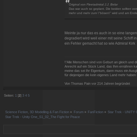
Original von Fleetadmiral J.J. Belar
Das war auch so geplant. Die beiden sollten v
mehr und mehr zum \"bösen\" wird und am Ende 
Meinte ja nur das es auch in so eine langen
degradiert wird weil einer mit seine Schiff 
ein Fehler gemacht hat so wie Admiral Kirk
\"Alle Menschen sind von Geburt an gleich und d
Anrecht auf ein Stück Land, das Ihm ernähren kan
meine das sei Ihr Eigentum, dann muss ein Ausg
für diejenigen die kein eigenes Land mehr haben 
Von Thomas Pain vor 214 Jahren begründet
Seiten:
1
[
2
]
3
4
5
Science Fiction, 3D Modelling & Fan Fiction
»
Forum
»
FanFiction
»
Star Trek - UNITY 
Star Trek - Unity One_S1_02_The Fight for Peace