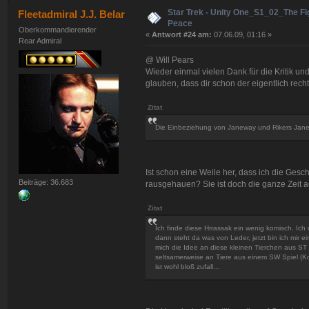
Star Trek - Unity One_S1_02_The Fig
Fleetadmiral J.J. Belar
Peace
Oberkommandierender
«
Antwort #24 am:
07.06.09, 01:16 »
Rear Admiral
@ Will Pears
Wieder einmal vielen Dank für die Kritik und
glauben, dass dir schon der eigentlich recht d
Zitat
Die Einbeziehung von Janeway und Rikers Jane
Ist schon eine Weile her, dass ich die Ges
Beiträge: 36.683
rausgehauen? Sie ist doch die ganze Zeit au
Zitat
Ich finde diese Hrrassak ein wenig komisch. Ic
dann steht da was von Leder, jetzt bin ich mir ei
mich die Idee an diese kleinen Tierchen aus ST
seltsamerweise an Tiere aus einem SW Spiel (Ko
ist wohl bloß zufall...