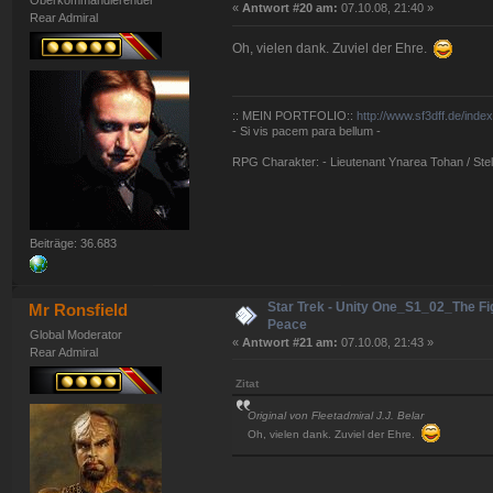
Oberkommandierender
«
Antwort #20 am:
07.10.08, 21:40 »
Rear Admiral
Oh, vielen dank. Zuviel der Ehre.
:: MEIN PORTFOLIO::
http://www.sf3dff.de/inde
- Si vis pacem para bellum -
RPG Charakter: - Lieutenant Ynarea Tohan / Stell
Beiträge: 36.683
Star Trek - Unity One_S1_02_The Fig
Mr Ronsfield
Peace
Global Moderator
«
Antwort #21 am:
07.10.08, 21:43 »
Rear Admiral
Zitat
Original von Fleetadmiral J.J. Belar
Oh, vielen dank. Zuviel der Ehre.