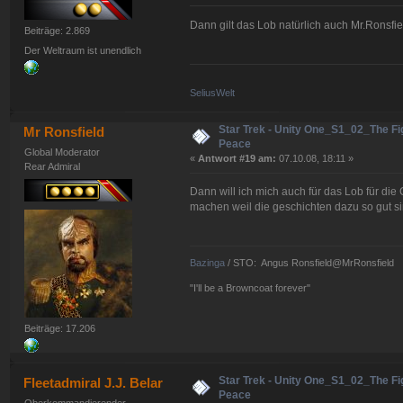
Dann gilt das Lob natürlich auch Mr.Ronsfie
Beiträge: 2.869
Der Weltraum ist unendlich
SeliusWelt
Star Trek - Unity One_S1_02_The Fig
Mr Ronsfield
Peace
Global Moderator
«
Antwort #19 am:
07.10.08, 18:11 »
Rear Admiral
Dann will ich mich auch für das Lob für di
machen weil die geschichten dazu so gut s
Bazinga
/ STO: Angus Ronsfield@MrRonsfield
"I'll be a Browncoat forever"
Beiträge: 17.206
Star Trek - Unity One_S1_02_The Fig
Fleetadmiral J.J. Belar
Peace