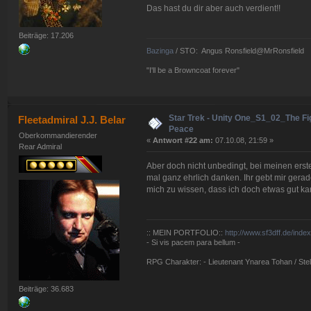
Das hast du dir aber auch verdient!!
Beiträge: 17.206
Bazinga
/ STO: Angus Ronsfield@MrRonsfield
"I'll be a Browncoat forever"
Star Trek - Unity One_S1_02_The Fig
Fleetadmiral J.J. Belar
Peace
Oberkommandierender
«
Antwort #22 am:
07.10.08, 21:59 »
Rear Admiral
Aber doch nicht unbedingt, bei meinen erst
mal ganz ehrlich danken. Ihr gebt mir gerade
mich zu wissen, dass ich doch etwas gut ka
:: MEIN PORTFOLIO::
http://www.sf3dff.de/inde
- Si vis pacem para bellum -
RPG Charakter: - Lieutenant Ynarea Tohan / Stell
Beiträge: 36.683