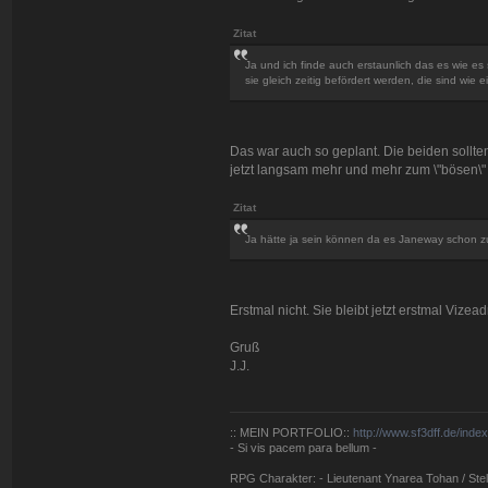
Zitat
Ja und ich finde auch erstaunlich das es wie e
sie gleich zeitig befördert werden, die sind wie e
Das war auch so geplant. Die beiden sollt
jetzt langsam mehr und mehr zum \"bösen\" 
Zitat
Ja hätte ja sein können da es Janeway schon zu
Erstmal nicht. Sie bleibt jetzt erstmal Vizead
Gruß
J.J.
:: MEIN PORTFOLIO::
http://www.sf3dff.de/inde
- Si vis pacem para bellum -
RPG Charakter: - Lieutenant Ynarea Tohan / Stell