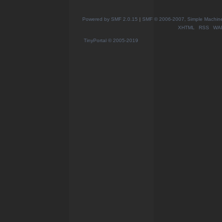
Powered by SMF 2.0.15
|
SMF © 2006-2007, Simple Machines
XHTML
RSS
WA
TinyPortal
© 2005-2019