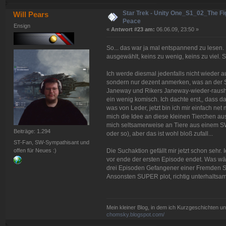
Star Trek - Unity One_S1_02_The Fig
Will Pears
Peace
Ensign
«
Antwort #23 am:
06.06.09, 23:50 »
So... das war ja mal entspannend zu lesen.
ausgewählt, keins zu wenig, keins zu viel. 
Ich werde diesmal jedenfalls nicht wieder au
sondern nur dezent anmerken, was an der St
Janeway und Rikers Janeway-wieder-rausha
ein wenig komisch. Ich dachte erst,, dass 
was von Leder, jetzt bin ich mir einfach net 
mich die Idee an diese kleinen Tierchen au
mich seltsamerweise an Tiere aus einem SW
Beiträge: 1.294
oder so), aber das ist wohl bloß zufall...
ST-Fan, SW-Sympathisant und
offen für Neues :)
Die Suchaktion gefällt mir jetzt schon seh
vor ende der ersten Episode endet. Was wär
drei Episoden Gefangener einer Fremden Spe
Ansonsten SUPER plot, richtig unterhaltsa
Mein kleiner Blog, in dem ich Kurzgeschichten u
chomsky.blogspot.com/