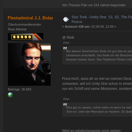
Von Thomas Pain vor 214 Jahren begründet
Star Trek - Unity One_S1_02_The Fig
Fleetadmiral J.J. Belar
Peace
Oberkommandierender
«
Antwort #28 am:
02.08.09, 12:09 »
Rear Admiral
@ Maik
Zitat
Bei deinen Geschichten finde ich gut das es au
Universum anschließt. Gut finde ich die Beschr
beamen lassen kann. Das Taskforce Flotten Unit
Freut mich, dass dir so viel an meinen Gesc
vorkamen, will ich Unity One schon in einem
nur ein Schiff und seine Missionen, sondern
Beiträge: 36.683
Zitat
Aha gut zu wissen, schön wäre es wenn es mal mi
Tom ect. oder der Rest jetzt so machen. Du lässt
Wird es möglicherweise noch geben.