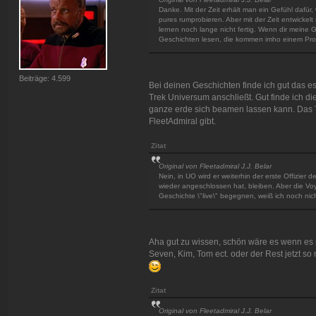
Danke. Mit der Zeit erhält man ein Gefühl dafür
pures rumprobieren. Aber mit der Zeit entwickelt
lernen noch lange nicht fertig. Wenn dir meine Ge
Geschichten lesen, die kommen imho einem Pro
Beiträge: 4.599
Bei deinen Geschichten finde ich gut das e
Trek Universum anschließt. Gut finde ich d
ganze erde sich beamen lassen kann. Das Ta
FleetAdmiral gibt.
Zitat
Original von Fleetadmiral J.J. Belar
Nein, in UO wird er weiterhin der erste Offizier 
wieder angeschlossen hat, bleiben. Aber die Voy
Geschichte \"live\" begegnen, weiß ich noch nicht.
Aha gut zu wissen, schön wäre es wenn es m
Seven, Kim, Tom ect. oder der Rest jetzt so
Zitat
Original von Fleetadmiral J.J. Belar