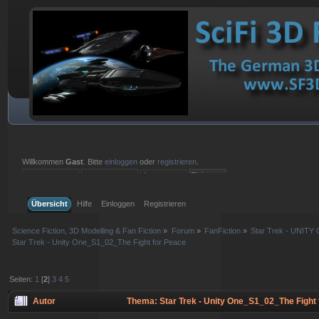
Willkommen
Gast
. Bitte
einloggen
oder
registrieren
.
Einloggen mit Benutzername, Passwort und Sitzungslänge
Übersicht
Hilfe
Einloggen
Registrieren
Science Fiction, 3D Modelling & Fan Fiction
»
Forum
»
FanFiction
»
Star Trek - UNITY 
Star Trek - Unity One_S1_02_The Fight for Peace
Seiten:
1
[
2
]
3
4
5
Autor
Thema: Star Trek - Unity One_S1_02_The Fight