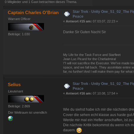
0 Mitglieder und 1 Gast betrachten dieses Thema.
Star Trek - Unity One_S1_02_The Fig
Captain Charles O'Brian
Peace
Warrant Officer
«
Antwort #15 am:
07.03.07, 22:23 »
Danke Sir Guten Nacht Sir
Beiträge: 1.030
My Life for the Task Force and Starfleet
Jean Luc Picard for the Chiefadmiral
\"I will not sacrifice the Executor. We\'ve made
space, and we fall back. They assimilate entire w
far, no further! And I will make them pay for what 
Star Trek - Unity One_S1_02_The Fig
Selius
Peace
Lieutenant
«
Antwort #16 am:
07.10.08, 17:54 »
Beiträge: 2.869
Wie du siehst habe ich mir die nächsten dre
Der Weltraum ist unendlich
Cover die sehen echt klasse aus haste gut Ar
Werde mir mal ein Hefter anschaffen, ist z
Die nächste Kritik bekommst du wenn ich mit
dauern.