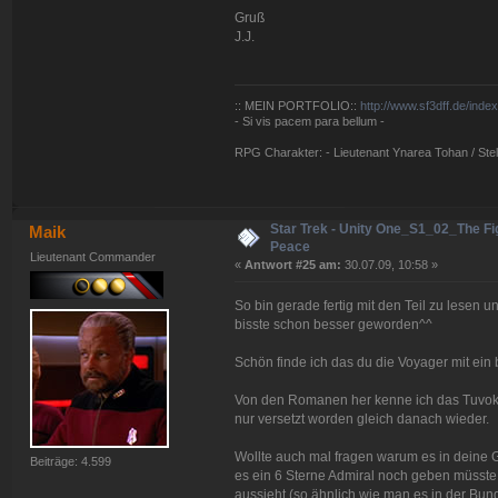
Gruß
J.J.
:: MEIN PORTFOLIO::
http://www.sf3dff.de/inde
- Si vis pacem para bellum -
RPG Charakter: - Lieutenant Ynarea Tohan / Stell
Star Trek - Unity One_S1_02_The Fig
Maik
Peace
Lieutenant Commander
«
Antwort #25 am:
30.07.09, 10:58 »
So bin gerade fertig mit den Teil zu lesen un
bisste schon besser geworden^^
Schön finde ich das du die Voyager mit ein b
Von den Romanen her kenne ich das Tuvok Sic
nur versetzt worden gleich danach wieder.
Wollte auch mal fragen warum es in deine G
Beiträge: 4.599
es ein 6 Sterne Admiral noch geben müsste.
aussieht (so ähnlich wie man es in der Bu