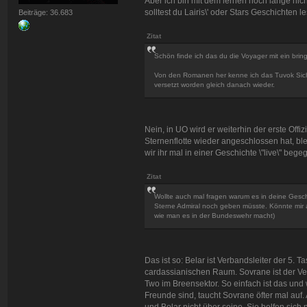
Aber ich bin mit dem lernen noch lange nich
solltest du Lairis\' oder Stars Geschichten
Beiträge: 36.683
Zitat
Schön finde ich das du die Voyager mit ein bring
Von den Romanen her kenne ich das Tuvok Sicherh
versetzt worden gleich danach wieder.
Nein, in UO wird er weiterhin der erste Offi
Sternenflotte wieder angeschlossen hat, bl
wir ihr mal in einer Geschichte \"live\" begeg
Zitat
Wollte auch mal fragen warum es in deine Geschi
Sterne Admiral noch geben müsste. Könnte mir a
wie man es in der Bundeswehr macht)
Das ist so: Belar ist Verbandsleiter der 5
cardassianischen Raum. Sovrane ist der Ve
Two im Breensektor. So einfach ist das und
Freunde sind, taucht Sovrane öfter mal auf.
und Belar nicht über seine. Sie helfen sic