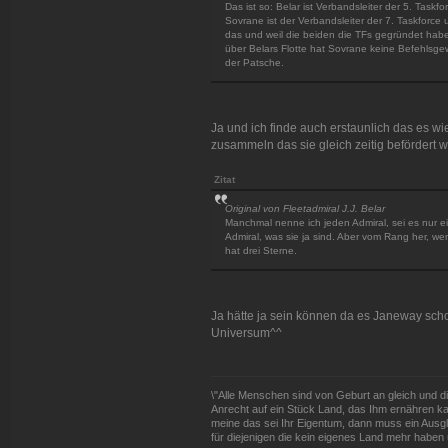
Das ist so: Belar ist Verbandsleiter der 5. Ta
Sovrane ist der Verbandsleiter der 7. Taskforc
das und weil die beiden die TFs gegründet habe
über Belars Flotte hat Sovrane keine Befehlsgew
der Patsche.
Ja und ich finde auch erstaunlich das es wi
zusammeln das sie gleich zeitig befördert we
Zitat
Original von Fleetadmiral J.J. Belar
Manchmal nenne ich jeden Admiral, sei es nur ei
Admiral, was sie ja sind. Aber vom Rang her, we
hat drei Sterne.
Ja hätte ja sein können da es Janeway scho
Universum^^
\"Alle Menschen sind von Geburt an gleich und d
Anrecht auf ein Stück Land, das Ihm ernähren kan
meine das sei Ihr Eigentum, dann muss ein Ausg
für diejenigen die kein eigenes Land mehr haben 