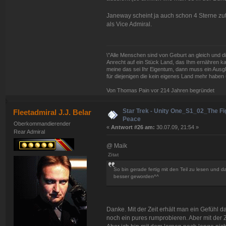
Janeway scheint ja auch schon 4 Sterne zut
als Vice Admiral.
\"Alle Menschen sind von Geburt an gleich und d
Anrecht auf ein Stück Land, das Ihm ernähren kan
meine das sei Ihr Eigentum, dann muss ein Ausg
für diejenigen die kein eigenes Land mehr haben 
Von Thomas Pain vor 214 Jahren begründet
Star Trek - Unity One_S1_02_The Fig
Fleetadmiral J.J. Belar
Peace
Oberkommandierender
«
Antwort #26 am:
30.07.09, 21:54 »
Rear Admiral
@ Maik
Zitat
So bin gerade fertig mit den Teil zu lesen und das
besser geworden^^
Danke. Mit der Zeit erhält man ein Gefühl d
noch ein pures rumprobieren. Aber mit der Z