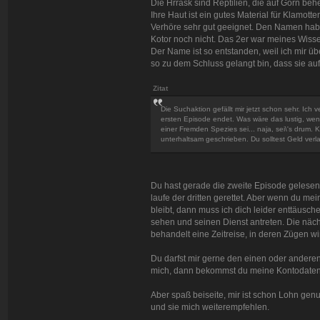
Die Hrrask sind Reptilien, die auf Gorn beh
Ihre Haut ist ein gutes Material für Klamott
Verhöre sehr gut geeignet. Den Namen hab 
Kotor noch nicht. Das 2er war meines Wisse
Der Name ist so entstanden, weil ich mir 
so zu dem Schluss gelangt bin, dass sie au
Zitat
Die Suchaktion gefällt mir jetzt schon sehr. Ic
ersten Episode endet. Was wäre das lustig, we
einer Fremden Spezies sei... naja, sei\'s drum
unterhaltsam geschrieben. Du solltest Geld ver
Du hast gerade die zweite Episode gelesen 
laufe der dritten gerettet. Aber wenn du me
bleibt, dann muss ich dich leider enttäusch
sehen und seinen Dienst antreten. Die nächst
behandelt eine Zeitreise, in deren Zügen wi
Du darfst mir gerne den einen oder andere
mich, dann bekommst du meine Kontodate
Aber spaß beiseite, mir ist schon Lohn gen
und sie mich weiterempfehlen.