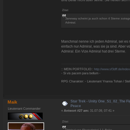
Zitat
Janeway scheint ja auch schon 4 Sterne zutragen
Admiral.
Manchmal nenne ich jeden Admiral, sei es n
einfach nur Admiral, was sie ja sind. Aber 
Admiral. Ein Vize Admiral hat drei Sterne.
:: MEIN PORTFOLIO::
http://www.sf3dff.de/inde
- Si vis pacem para bellum -
RPG Charakter: - Lieutenant Ynarea Tohan / Stell
Star Trek - Unity One_S1_02_The Fig
Maik
Peace
Lieutenant Commander
«
Antwort #27 am:
31.07.09, 07:41 »
Zitat
Original von Fleetadmiral J.J. Belar