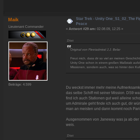
Star Trek - Unity One_S1_02_The Fig
Maik
Peace
Lieutenant Commander
«
Antwort #29 am:
02.08.09, 12:25 »
Zitat
Original von Fleetadmiral J.J. Belar
Freut mich, dass dir so viel an meinen Geschichte
Unity One schon in einem großen Maßstab aufzieh
Missionen, sondern auch, was so hinter den Kuli
Beiträge: 4.599
Du weckst immer mehr meine Aufmerksamkeit
das selbe Schiff mit seiner Mission. DS9 w
find ich auch Stationen gut weil alleine s
um Admirale geht finde ich auch gut, dir w
man an meisten und dann kommt noch Paris 
Ausgenommen von Janeway was ja ab der Rü
weis.
Zitat