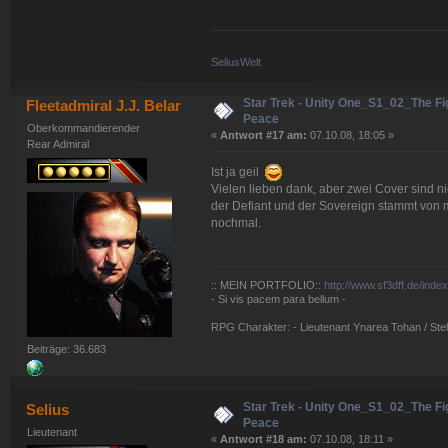
SeliusWelt
Star Trek - Unity One_S1_02_The Fig
Fleetadmiral J.J. Belar
Peace
Oberkommandierender
«
Antwort #17 am:
07.10.08, 18:05 »
Rear Admiral
Ist ja geil
Vielen lieben dank, aber zwei Cover sind ni
der Defiant und der Sovereign stammt von mi
nochmal.
:: MEIN PORTFOLIO::
http://www.sf3dff.de/inde
- Si vis pacem para bellum -
RPG Charakter: - Lieutenant Ynarea Tohan / Stell
Beiträge: 36.683
Star Trek - Unity One_S1_02_The Fig
Selius
Peace
Lieutenant
«
Antwort #18 am:
07.10.08, 18:11 »