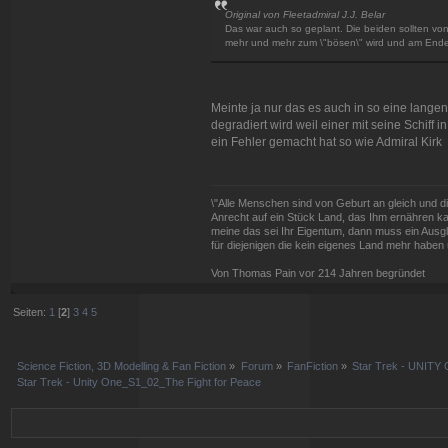
Original von Fleetadmiral J.J. Belar
Das war auch so geplant. Die beiden sollten v
mehr und mehr zum \"bösen\" wird und am Ende 
Meinte ja nur das es auch in so eine langen
degradiert wird weil einer mit seine Schiff 
ein Fehler gemacht hat so wie Admiral Kirk
\"Alle Menschen sind von Geburt an gleich und d
Anrecht auf ein Stück Land, das Ihm ernähren kan
meine das sei Ihr Eigentum, dann muss ein Ausg
für diejenigen die kein eigenes Land mehr haben 
Von Thomas Pain vor 214 Jahren begründet
Seiten:
1
[
2
]
3
4
5
Science Fiction, 3D Modelling & Fan Fiction
»
Forum
»
FanFiction
»
Star Trek - UNITY 
Star Trek - Unity One_S1_02_The Fight for Peace