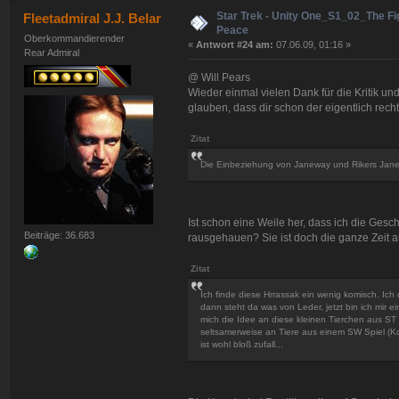
Star Trek - Unity One_S1_02_The Fig
Fleetadmiral J.J. Belar
Peace
Oberkommandierender
«
Antwort #24 am:
07.06.09, 01:16 »
Rear Admiral
@ Will Pears
Wieder einmal vielen Dank für die Kritik und
glauben, dass dir schon der eigentlich recht d
Zitat
Die Einbeziehung von Janeway und Rikers Jane
Ist schon eine Weile her, dass ich die Ges
Beiträge: 36.683
rausgehauen? Sie ist doch die ganze Zeit au
Zitat
Ich finde diese Hrrassak ein wenig komisch. Ic
dann steht da was von Leder, jetzt bin ich mir ei
mich die Idee an diese kleinen Tierchen aus ST
seltsamerweise an Tiere aus einem SW Spiel (Ko
ist wohl bloß zufall...