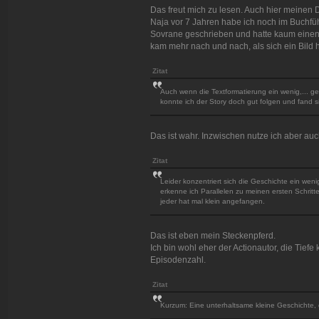
Das freut mich zu lesen. Auch hier meinen 
Naja vor 7 Jahren habe ich noch im Buchfü
Sovrane geschrieben und hatte kaum einen
kam mehr nach und nach, als sich ein Bild he
Zitat
Auch wenn die Textformatierung ein wenig,... ge
konnte ich der Story doch gut folgen und fand si
Das ist wahr. Inzwischen nutze ich aber auc
Zitat
Leider konzentriert sich die Geschichte ein weni
erkenne ich Parallelen zu meinen ersten Schritten
jeder hat mal klein angefangen.
Das ist eben mein Steckenpferd.
Ich bin wohl eher der Actionautor, die Tie
Episodenzahl.
Zitat
Kurzum: Eine unterhaltsame kleine Geschichte, 