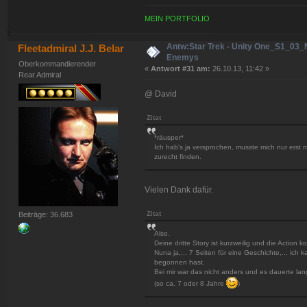
MEIN PORTFOLIO
Antw:Star Trek - Unity One_S1_03
Fleetadmiral J.J. Belar
Enemys
Oberkommandierender
«
Antwort #31 am:
26.10.13, 11:42 »
Rear Admiral
@ David
Zitat
*räusper*
Ich hab's ja versprochen, musste mich nur erst
zurecht finden.
Vielen Dank dafür.
Zitat
Beiträge: 36.683
Also.
Deine dritte Story ist kurzweilig und die Action k
Nuna ja,... 7 Seiten für eine Geschichte,... ich
begonnen hast.
Bei mir war das nicht anders und es dauerte lan
(so ca. 7 oder 8 Jahre
)