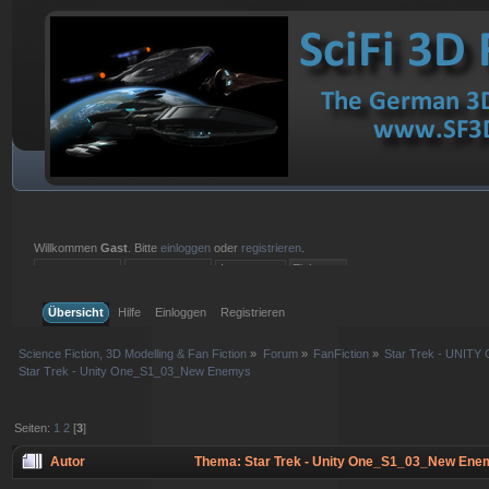
Willkommen
Gast
. Bitte
einloggen
oder
registrieren
.
Einloggen mit Benutzername, Passwort und Sitzungslänge
Übersicht
Hilfe
Einloggen
Registrieren
Science Fiction, 3D Modelling & Fan Fiction
»
Forum
»
FanFiction
»
Star Trek - UNITY 
Star Trek - Unity One_S1_03_New Enemys
Seiten:
1
2
[
3
]
Autor
Thema: Star Trek - Unity One_S1_03_New Ene