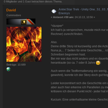
0 Mitglieder und 1 Gast betrachten dieses Thema.
Antw:Star Trek - Unity One_S1_03
David
Enemys
Commodore
«
Antwort #30 am:
24.10.13, 10:56 »
*räusper*
Ich hab's ja versprochen, musste mich nur 
Rechner) zurecht finden.
Also.
Deine dritte Story ist kurzweilig und die Act
Nuna ja,... 7 Seiten für eine Geschichte,...
Schreiben begonnen hast.
Bei mir war das nicht anders und es dauerte
herantraute (so ca. 7 oder 8 Jahre
)
Beiträge: 10.689
Auch wenn die Textformatierung ein wenig,..
gewohnt), konnte ich der Story doch gut folg
Leider konzentriert sich die Geschichte ein 
aber auch hier erkenne ich Parallelen zu m
kritisiere ich diesen Punkt nicht - jeder hat
Kurzum: Eine unterhaltsame kleine Geschich