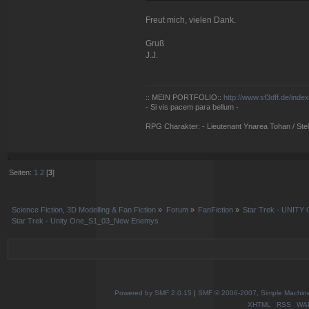
Freut mich, vielen Dank.
Gruß
J.J.
:: MEIN PORTFOLIO::
http://www.sf3dff.de/inde
- Si vis pacem para bellum -
RPG Charakter: - Lieutenant Ynarea Tohan / Stell
Seiten:
1
2
[
3
]
Science Fiction, 3D Modelling & Fan Fiction
»
Forum
»
FanFiction
»
Star Trek - UNITY 
Star Trek - Unity One_S1_03_New Enemys
Powered by SMF 2.0.15
|
SMF © 2006-2007, Simple Machines
XHTML
RSS
WA