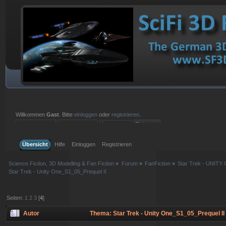
Willkommen
Gast
. Bitte
einloggen
oder
registrieren
.
Einloggen mit Benutzername, Passwort und Sitzungslänge
Übersicht
Hilfe
Einloggen
Registrieren
Science Fiction, 3D Modelling & Fan Fiction
»
Forum
»
FanFiction
»
Star Trek - UNITY 
Star Trek - Unity One_S1_05_Prequel II
Seiten:
1
2
3
[
4
]
Autor
Thema: Star Trek - Unity One_S1_05_Prequel II