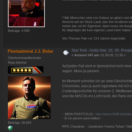
\"Alle Menschen sind von Geburt an gleich und d
Anrecht auf ein Stück Land, das Ihm ernähren kan
meine das sei Ihr Eigentum, dann muss ein Ausg
für diejenigen die kein eigenes Land mehr haben 
Beiträge: 4.599
Von Thomas Pain vor 214 Jahren begründet
Star Trek - Unity One_S1_05_Prequel
Fleetadmiral J.J. Belar
«
Antwort #47 am:
01.08.09, 12:36 »
Oberkommandierender
Rear Admiral
Auf jeden Fall wird er demnächst noch eine
sagen. Muss ja passen.
Im Moment schreibe ich an zwei Geschichten
Chronicles, was ja auch irgendwie mit UO zu 
Contestgeschichte für unseren 2. Wettbewerb,
und die MACOs ins Licht rückt, die Paris v
:: MEIN PORTFOLIO::
http://www.sf3dff.de/inde
- Si vis pacem para bellum -
Beiträge: 36.683
RPG Charakter: - Lieutenant Ynarea Tohan / Stell