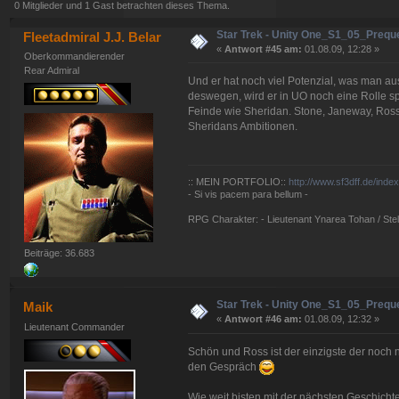
0 Mitglieder und 1 Gast betrachten dieses Thema.
Star Trek - Unity One_S1_05_Prequel
Fleetadmiral J.J. Belar
«
Antwort #45 am:
01.08.09, 12:28 »
Oberkommandierender
Rear Admiral
Und er hat noch viel Potenzial, was man a
deswegen, wird er in UO noch eine Rolle sp
Feinde wie Sheridan. Stone, Janeway, Ros
Sheridans Ambitionen.
:: MEIN PORTFOLIO::
http://www.sf3dff.de/inde
- Si vis pacem para bellum -
RPG Charakter: - Lieutenant Ynarea Tohan / Stell
Beiträge: 36.683
Star Trek - Unity One_S1_05_Prequel
Maik
«
Antwort #46 am:
01.08.09, 12:32 »
Lieutenant Commander
Schön und Ross ist der einzigste der noch n
den Gespräch
Wie weit bisten mit der nächsten Geschicht