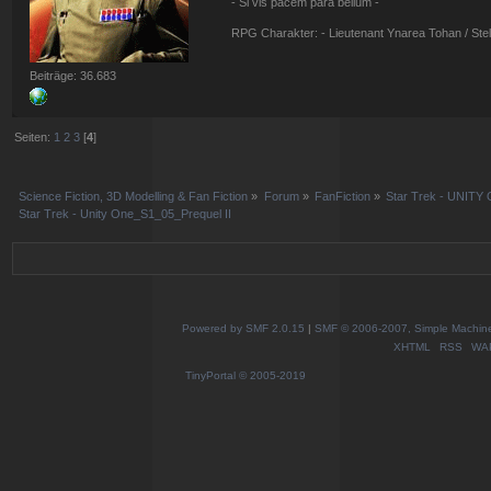
- Si vis pacem para bellum -
RPG Charakter: - Lieutenant Ynarea Tohan / Stell
Beiträge: 36.683
Seiten:
1
2
3
[
4
]
Science Fiction, 3D Modelling & Fan Fiction
»
Forum
»
FanFiction
»
Star Trek - UNITY 
Star Trek - Unity One_S1_05_Prequel II
Powered by SMF 2.0.15
|
SMF © 2006-2007, Simple Machines
XHTML
RSS
WA
TinyPortal
© 2005-2019