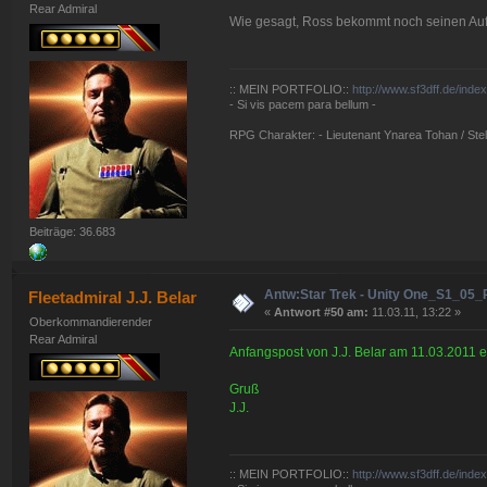
Rear Admiral
Wie gesagt, Ross bekommt noch seinen Auftr
:: MEIN PORTFOLIO::
http://www.sf3dff.de/inde
- Si vis pacem para bellum -
RPG Charakter: - Lieutenant Ynarea Tohan / Stell
Beiträge: 36.683
Antw:Star Trek - Unity One_S1_05_P
Fleetadmiral J.J. Belar
«
Antwort #50 am:
11.03.11, 13:22 »
Oberkommandierender
Rear Admiral
Anfangspost von J.J. Belar am 11.03.2011 e
Gruß
J.J.
:: MEIN PORTFOLIO::
http://www.sf3dff.de/inde